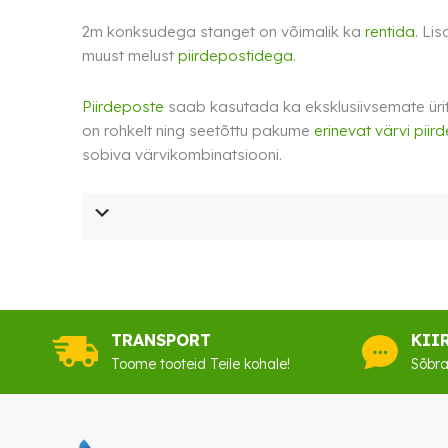
2m konksudega stanget on võimalik ka
rentida.
Lis
muust melust
piirdepostidega
.
Piirdeposte
saab kasutada ka eksklusiivsemate üritu
on rohkelt ning seetõttu pakume
erinevat värvi piir
sobiva värvikombinatsiooni.
TRANSPORT
KII
Toome tooteid Teile kohale!
Sõbra