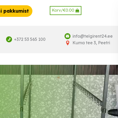
Korv/
€
0.00
i pakkumist
info@telgirent24.ee
+372 53 565 100
Kuma tee 3, Peetri