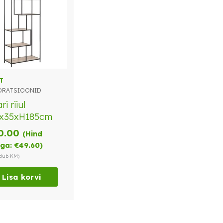
T
ORATSIOONID
ri riiul
4x35xH185cm
0.00
(Hind
ga:
€
49.60
)
ndub KM)
Lisa korvi