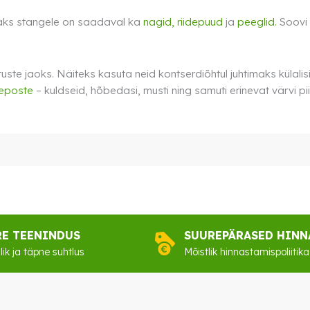
aks stangele on saadaval ka
nagid,
riidepuud
ja
peeglid.
Soovi
ste jaoks. Näiteks kasuta neid kontserdiõhtul juhtimaks külalis
deposte
– kuldseid, hõbedasi, musti ning samuti erinevat värvi pi
RE TEENINDUS
SUUREPÄRASED HINN
lik ja täpne suhtlus
Mõistlik hinnastamispoliitika