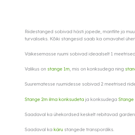
Riidestanged sobivad hästi jopede, mantlite ja muude
turvaliseks. Kõiki stangesid saab ka omavahel üh
Väikesemasse ruumi sobivad ideaalselt 1 meetrise
Valikus on
stange 1m
, mis on konksudega ning
stan
Suurematesse ruumidesse sobivad 2 meetrised riide
Stange 2m ilma konksudeta
ja konksudega
Stange
Saadaval ka ühekordsed keskelt rebitavad garder
Saadaval ka
käru
stangede transpordiks.