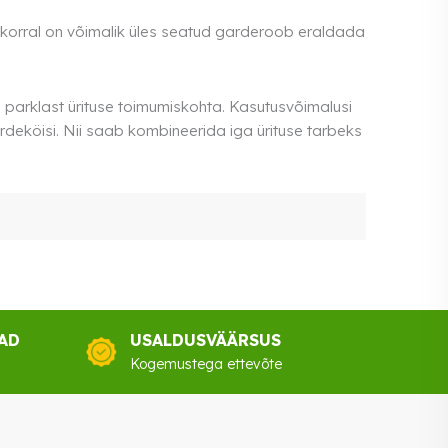
 korral on võimalik üles seatud garderoob eraldada
i parklast ürituse toimumiskohta. Kasutusvõimalusi
irdeköisi. Nii saab kombineerida iga ürituse tarbeks
AD
USALDUSVÄÄRSUS
Kogemustega ettevõte