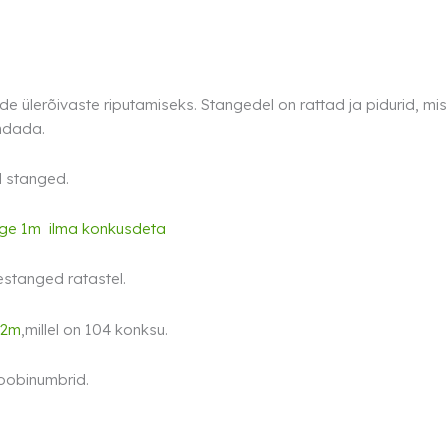
 ülerõivaste riputamiseks. Stangedel on rattad ja pidurid, mis t
endada.
d stanged.
ge 1m ilma konkusdeta
stanged ratastel.
 2m
,millel on 104 konksu.
oobinumbrid.