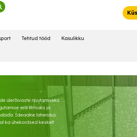
Küs
sport
Tehtud tööd
Kasulikku
de ülerõivaste riputamiseks.
utamise eriti lihtsaks ja
endada. Ideaalne lahendus
al ka ühekordsed keskelt