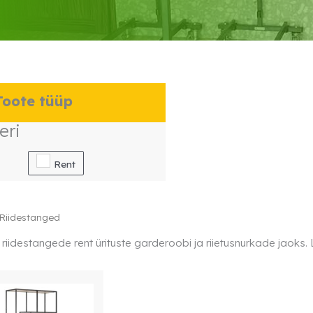
oote tüüp
eri
Rent
Riidestanged
 riidestangede rent ürituste garderoobi ja riietusnurkade jaoks. 