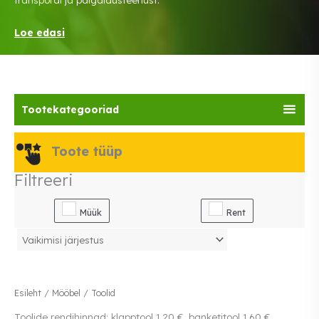
Loe edasi
Tootekategooriad
Toote tüüp
Filtreeri
Müük
Rent
Esileht
/
Mööbel
/ Toolid
Toolide rendihinnad: klapptool 1,20 €, banketitool 1,60 €,