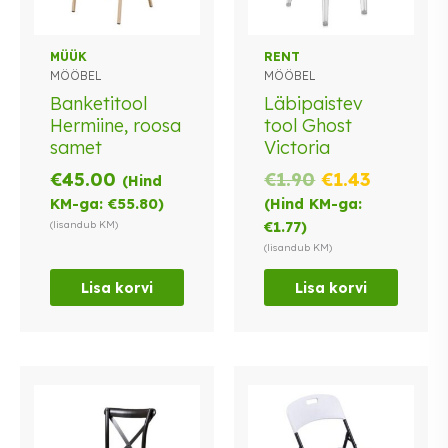
MÜÜK
RENT
MÖÖBEL
MÖÖBEL
Banketitool
Läbipaistev
Hermiine, roosa
tool Ghost
samet
Victoria
Algne
Praegu
€
45.00
€
1.90
€
1.43
(Hind
hind
hind
KM-ga:
€
55.80
)
(Hind KM-ga:
oli:
on:
(lisandub KM)
€
1.77
)
€1.90.
€1.43.
(lisandub KM)
Lisa korvi
Lisa korvi