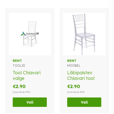
Sellel
Sellel
RENT
RENT
TOOLID
MÖÖBEL
tootel
tootel
on
on
Tool Chiavari
Läbipaistev
mitu
mitu
valge
Chiavari tool
varianti.
varianti.
€
2.90
€
2.90
Valikuid
Valikuid
(lisandub KM)
(lisandub KM)
saab
saab
teha
teha
Vali
Vali
tootelehel.
tootelehel.