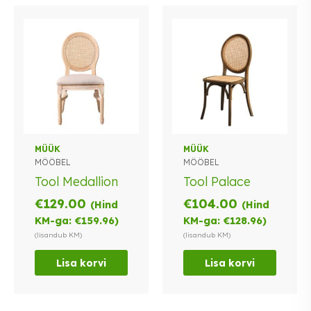
MÜÜK
MÜÜK
MÖÖBEL
MÖÖBEL
Tool Medallion
Tool Palace
€
129.00
€
104.00
(Hind
(Hind
KM-ga:
€
159.96
)
KM-ga:
€
128.96
)
(lisandub KM)
(lisandub KM)
Lisa korvi
Lisa korvi