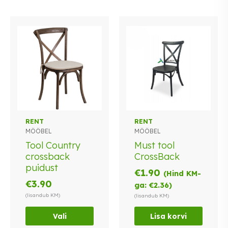
Sellel
RENT
RENT
MÖÖBEL
MÖÖBEL
tootel
on
Tool Country
Must tool
mitu
crossback
CrossBack
varianti.
puidust
€
1.90
(Hind KM-
Valikuid
€
3.90
ga:
€
2.36
)
saab
(lisandub KM)
(lisandub KM)
teha
tootelehel.
Vali
Lisa korvi