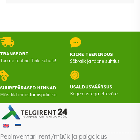
eraldi rentida. Õllemööbli pinke on tavalise pingina kui ka
Kirjuta oma rendisoovist meile info@telgirent24.ee või
seljatoega versioonina,
helista 53 565 100 Lisa toode päringukorvi ja saada päring
ära, vastame päringule kiirelt!
TRANSPORT
KIIRE TEENINDUS
Toome tooteid Teile kohale!
Sõbralik ja täpne suhtlus
USALDUSVÄÄRSUS
SUUREPÄRASED HINNAD
Kogemustega ettevõte
Mõistlik hinnastamispoliitika
Peoinventari rent/müük ja paigaldus