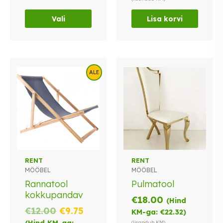
€29.00.
Vali
Lisa korvi
ALE
RENT
RENT
MÖÖBEL
MÖÖBEL
Rannatool
Pulmatool
kokkupandav
€
18.00
(Hind
Algne
Praegune
€
12.00
€
9.75
KM-ga:
€
22.32
)
hind
hind
(Hind KM-ga:
(lisandub KM)