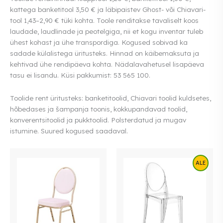
kattega banketitool 3,50 € ja läbipaistev Ghost- või Chiavari-
tool 1,43–2,90 € tüki kohta. Toole renditakse tavaliselt koos
laudade, laudlinade ja peotelgiga, nii et kogu inventar tuleb
ühest kohast ja ühe transpordiga. Kogused sobivad ka
sadade külalistega üritusteks. Hinnad on käibemaksuta ja
kehtivad ühe rendipäeva kohta. Nädalavahetusel lisapäeva
tasu ei lisandu. Küsi pakkumist: 53 565 100.
Toolide rent üritusteks: banketitoolid, Chiavari toolid kuldsetes,
hõbedases ja šampanja toonis, kokkupandavad toolid,
konverentsitoolid ja pukktoolid. Polsterdatud ja mugav
istumine. Suured kogused saadaval.
ALE