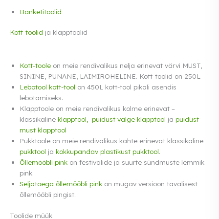
Banketitoolid
Kott-toolid
ja klapptoolid
Kott-toole
on meie rendivalikus nelja erinevat värvi MUST,
SININE, PUNANE, LAIMIROHELINE. Kott-toolid on 250L
Lebotool kott-tool
on 450L kott-tool pikali asendis
lebotamiseks.
Klapptoole on meie rendivalikus kolme erinevat –
klassikaline
klapptool,
puidust valge klapptool
ja
puidust
must klapptool
Pukktoole on meie rendivalikus kahte erinevat klassikaline
pukktool
ja
kokkupandav plastikust pukktool
.
Õllemööbli pink
on festivalide ja suurte sündmuste lemmik
pink.
Seljatoega õllemööbli pink
on mugav versioon tavalisest
õllemööbli pingist.
Toolide müük