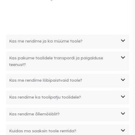
Kas me rendime ja ka müüme toole?
JAH me rendime ja müüme väga suures valikus toole.
Kas pakume toolidele transpordi ja paigalduse
teenust?
JAH me pakume toolide kohaletoolist, paikasättimist ja ka
Kas me rendime läbipaistvaid toole?
toolide äraviimise teenust.
JAH meie rendivalikus on kaks läbipaistvat tooli Ghost
Kas rendime ka toolipatju toolidele?
Victoria tool ja Chiavari läbipaistev tool.
JAH, rendime erinevaid toolipatju erinevatele toolidele.
Kas rendime õllemööblit?
JAH meie valikus on 50cm liused ja 70cm laiused
Kuidas ma saaksin toole rentida?
öllemööbli komplektid. Laudasid ja pinke on võimalik ka