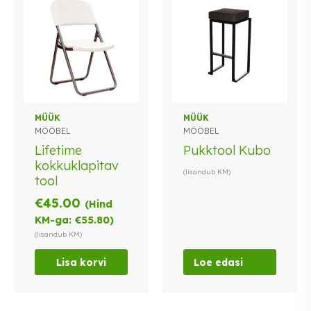
MÜÜK
MÜÜK
MÖÖBEL
MÖÖBEL
Lifetime
Pukktool Kubo
kokkuklapitav
(lisandub KM)
tool
€
45.00
(Hind
KM-ga:
€
55.80
)
(lisandub KM)
Lisa korvi
Loe edasi