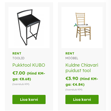
RENT
RENT
TOOLID
MÖÖBEL
Pukktool KUBO
Kuldne Chiavari
puidust tool
€
7.00
(Hind KM-
€
3.90
(Hind KM-
ga:
€
8.68
)
ga:
€
4.84
)
(lisandub KM)
(lisandub KM)
Lisa korvi
Lisa korvi