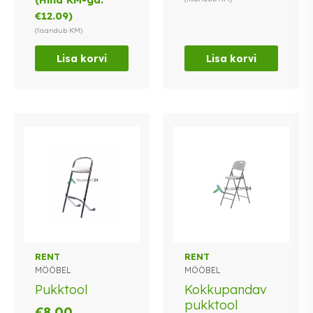
oli:
on:
€
12.09
)
€12.00.
€9.75.
(lisandub KM)
Lisa korvi
Lisa korvi
Sellel
RENT
RENT
MÖÖBEL
MÖÖBEL
tootel
on
Pukktool
Kokkupandav
mitu
pukktool
€
8.00