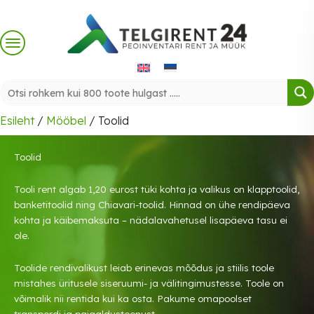
Skip
to
content
Esileht
/
Mööbel
/ Toolid
Toolid
Tooli rent algab 1,20 eurost tüki kohta ja valikus on klapptoolid,
banketitoolid ning Chiavari-toolid. Hinnad on ühe rendipäeva
kohta ja käibemaksuta – nädalavahetusel lisapäeva tasu ei
ole.
Toolide rendivalikust leiab erinevas mõõdus ja stiilis toole
mistahes üritusele siseruumi- ja välitingimustesse. Toole on
võimalik nii rentida kui ka osta. Pakume omapoolset
transpordi ja paigaldusteenust.