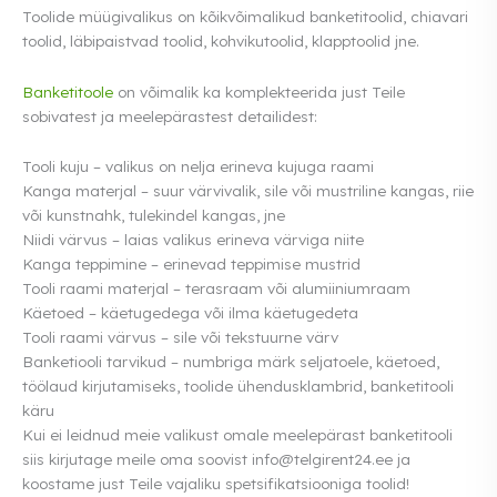
Toolide müügivalikus on kõikvõimalikud banketitoolid, chiavari
toolid, läbipaistvad toolid, kohvikutoolid, klapptoolid jne.
Banketitoole
on võimalik ka komplekteerida just Teile
sobivatest ja meelepärastest detailidest:
Tooli kuju – valikus on nelja erineva kujuga raami
Kanga materjal – suur värvivalik, sile või mustriline kangas, riie
või kunstnahk, tulekindel kangas, jne
Niidi värvus – laias valikus erineva värviga niite
Kanga teppimine – erinevad teppimise mustrid
Tooli raami materjal – terasraam või alumiiniumraam
Käetoed – käetugedega või ilma käetugedeta
Tooli raami värvus – sile või tekstuurne värv
Banketiooli tarvikud – numbriga märk seljatoele, käetoed,
töölaud kirjutamiseks, toolide ühendusklambrid, banketitooli
käru
Kui ei leidnud meie valikust omale meelepärast banketitooli
siis kirjutage meile oma soovist info@telgirent24.ee ja
koostame just Teile vajaliku spetsifikatsiooniga toolid!