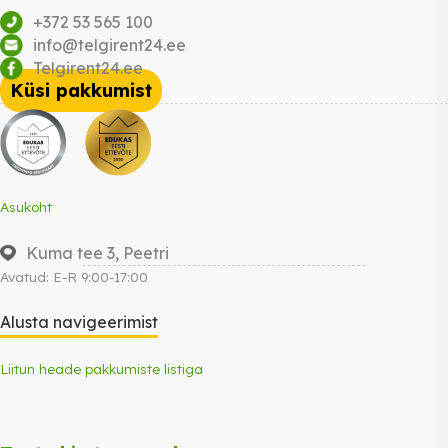
+372 53 565 100
info@telgirent24.ee
Telgirent24.ee
Küsi pakkumist
Asukoht
Kuma tee 3, Peetri
Avatud: E-R 9:00-17:00
Alusta navigeerimist
Liitun heade pakkumiste listiga