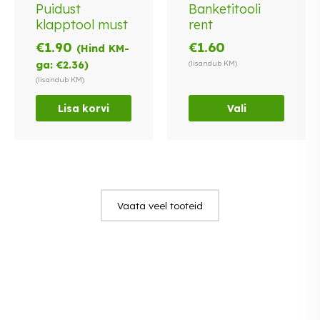
on
Puidust
Banketitooli
mitu
klapptool must
rent
varianti.
€
1.90
€
1.60
(Hind KM-
Valikuid
ga:
€
2.36
)
(lisandub KM)
saab
(lisandub KM)
teha
tootelehel.
Lisa korvi
Vali
Vaata veel tooteid