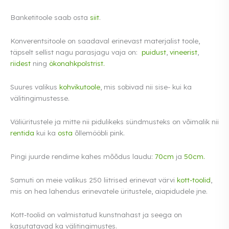
Banketitoole saab osta
siit
.
Konverentsitoole on saadaval erinevast materjalist toole,
täpselt sellist nagu parasjagu vaja on:
puidust
,
vineerist
,
riidest
ning
ökonahkpolstrist.
Suures valikus
kohvikutoole
, mis sobivad nii sise- kui ka
välitingimustesse.
Väliüritustele ja mitte nii pidulikeks sündmusteks on võimalik nii
rentida
kui ka
osta
õllemööbli pink.
Pingi juurde rendime kahes mõõdus laudu:
70cm
ja
50cm.
Samuti on meie valikus 250 liitrised erinevat värvi
kott-toolid
,
mis on hea lahendus erinevatele üritustele, aiapidudele jne.
Kott-toolid on valmistatud kunstnahast ja seega on
kasutatavad ka välitingimustes.