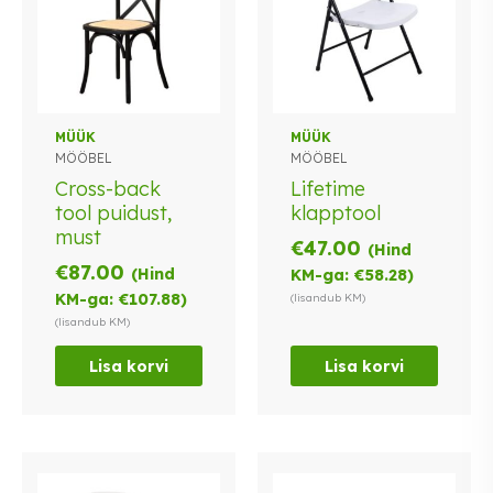
MÜÜK
MÜÜK
MÖÖBEL
MÖÖBEL
Cross-back
Lifetime
tool puidust,
klapptool
must
€
47.00
(Hind
€
87.00
(Hind
KM-ga:
€
58.28
)
KM-ga:
€
107.88
)
(lisandub KM)
(lisandub KM)
Lisa korvi
Lisa korvi