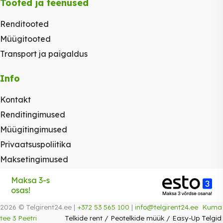
Tooted ja teenused
Renditooted
Müügitooted
Transport ja paigaldus
Info
Kontakt
Renditingimused
Müügitingimused
Privaatsuspoliitika
Maksetingimused
Maksa 3-s
osas!
2026 © Telgirent24.ee |
+372 53 565 100
|
info@telgirent24.ee
Kuma
tee 3 Peetri
Telkide rent
/
Peotelkide müük
/
Easy-Up Telgid