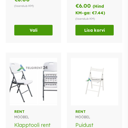
varianti.
€
6.00
(Hind
(lisandub KM)
Valikuid
KM-ga:
€
7.44
)
saab
(lisandub KM)
teha
tootelehel.
Vali
Lisa korvi
Sellel
RENT
RENT
MÖÖBEL
MÖÖBEL
tootel
on
Klapptooli rent
Puidust