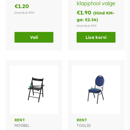
mitu
klapptool valge
€
1.20
varianti.
€
1.90
(Hind KM-
(lisandub KM)
Valikuid
ga:
€
2.36
)
saab
(lisandub KM)
teha
tootelehel.
Vali
Lisa korvi
Sellel
RENT
RENT
MÖÖBEL
TOOLID
tootel