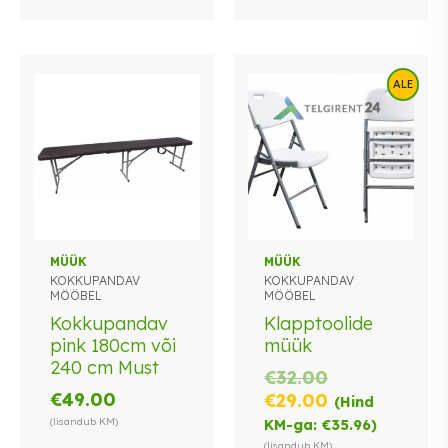
ALE
Sellel
MÜÜK
MÜÜK
KOKKUPANDAV
KOKKUPANDAV
tootel
MÖÖBEL
MÖÖBEL
on
Kokkupandav
Klapptoolide
mitu
pink 180cm või
müük
varianti.
240 cm Must
Valikuid
Algne
€
32.00
saab
€
49.00
hind
Praegune
€
29.00
(Hind
teha
oli:
hind
(lisandub KM)
KM-ga:
€
35.96
)
tootelehel.
€32.00.
on:
(lisandub KM)