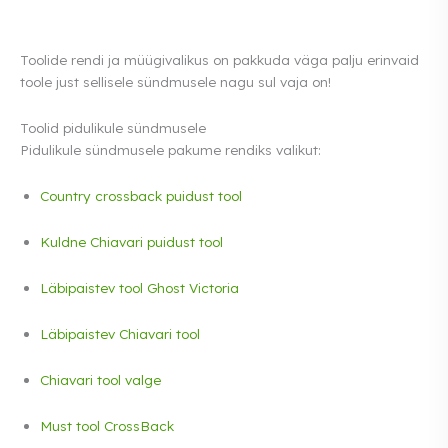
Toolide rendi ja müügivalikus on pakkuda väga palju erinvaid
toole just sellisele sündmusele nagu sul vaja on!
Toolid pidulikule sündmusele
Pidulikule sündmusele pakume rendiks valikut:
Country crossback puidust tool
Kuldne Chiavari puidust tool
Läbipaistev tool Ghost Victoria
Läbipaistev Chiavari tool
Chiavari tool valge
Must tool CrossBack