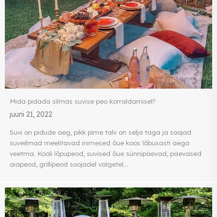
Mida pidada silmas suvise peo korraldamisel?
juuni 21, 2022
Suvi on pidude aeg, pikk pime talv on selja taga ja soojad
suveilmad meelitavad inimesed õue koos lõbusasti aega
veetma. Kooli lõpupeod, suvised õue sünnipäevad, päevased
aiapeod, grillipeod soojadel valgetel...