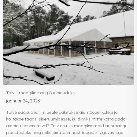
Talv – maagiline aeg õuepidudeks
jaanuar 24, 2023
Talve saabudes tihtipeale pakitakse aiamööbel kokku ja
kolitakse tagasi siseruumidesse, kuid miks mitte korraldada
aiapidu hoopis talvel? Talv on üks maagilisemaid aastaaegu
pidustusteks ning miks piirata ennast tubaste tegevustega