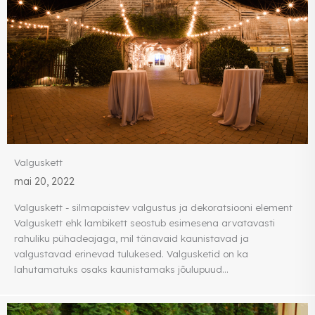
Valguskett
mai 20, 2022
Valguskett - silmapaistev valgustus ja dekoratsiooni element
Valguskett ehk lambikett seostub esimesena arvatavasti
rahuliku pühadeajaga, mil tänavaid kaunistavad ja
valgustavad erinevad tulukesed. Valgusketid on ka
lahutamatuks osaks kaunistamaks jõulupuud...