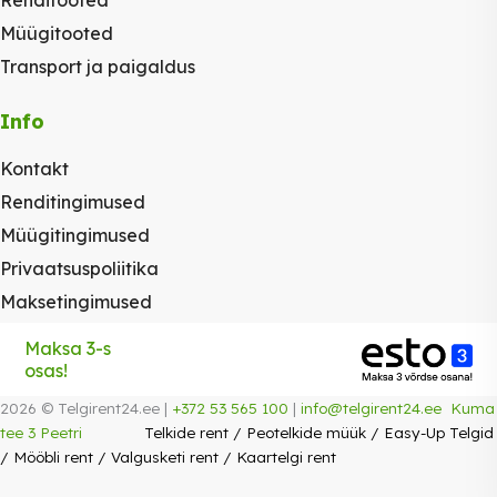
Müügitooted
Transport ja paigaldus
Info
Kontakt
Renditingimused
Müügitingimused
Privaatsuspoliitika
Maksetingimused
Maksa 3-s
osas!
2026 © Telgirent24.ee |
+372 53 565 100
|
info@telgirent24.ee
Kuma
tee 3 Peetri
Telkide rent
/
Peotelkide müük
/
Easy-Up Telgid
/
Mööbli rent
/
Valgusketi rent
/
Kaartelgi rent