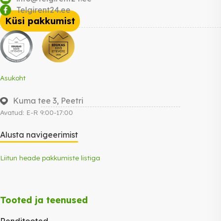
Telgirent24.ee
Küsi pakkumist
Asukoht
Kuma tee 3, Peetri
Avatud: E-R 9:00-17:00
Alusta navigeerimist
Liitun heade pakkumiste listiga
Tooted ja teenused
Renditooted