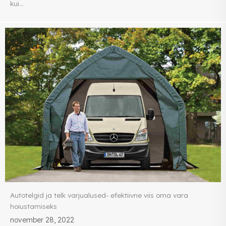
kui...
Autotelgid ja telk varjualused- efektiivne viis oma vara
hoiustamiseks
november 28, 2022