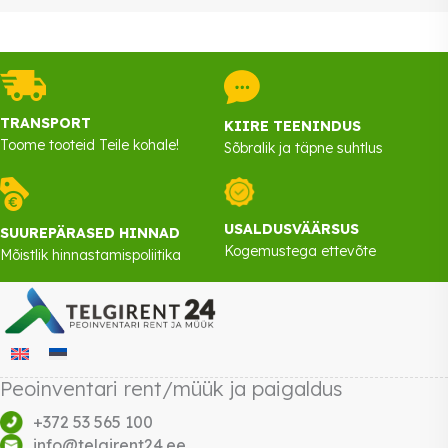
TRANSPORT
KIIRE TEENINDUS
Toome tooteid Teile kohale!
Sõbralik ja täpne suhtlus
USALDUSVÄÄRSUS
SUUREPÄRASED HINNAD
Kogemustega ettevõte
Mõistlik hinnastamispoliitika
Peoinventari rent/müük ja paigaldus
+372 53 565 100
info@telgirent24.ee