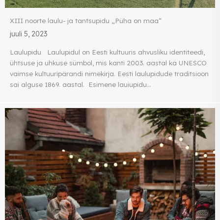
XIII noorte laulu- ja tantsupidu „Püha on maa“
juuli 5, 2023
Laulupidu Laulupidul on Eesti kultuuris ahvusliku identiteedi,
ühtsuse ja uhkuse sümbol, mis kanti 2003. aastal ka UNESCO
vaimse kultuuripärandi nimekirja. Eesti laulupidude traditsioon
sai alguse 1869. aastal. Esimene lauiupidu...