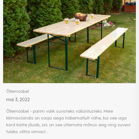
Õllemööbel
mai 3, 2022
Õllemööbel - parim valik suvisteks väliüritusteks Meie
kliimavööndis on sooja aega häbematlult vähe, kui see aga
kord kätte jõuab, siis on see ütlemata mõnus aeg ning suvest
tuleks võtta viimast...