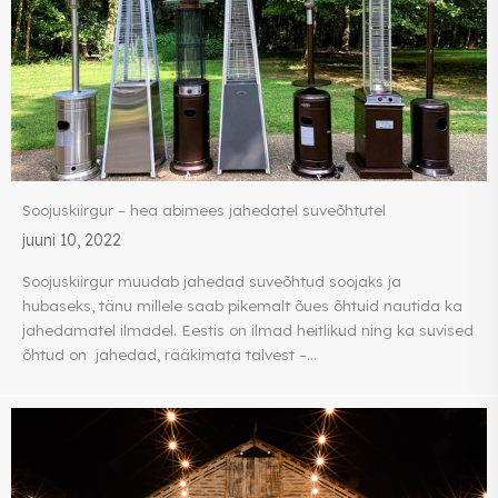
Soojuskiirgur – hea abimees jahedatel suveõhtutel
juuni 10, 2022
Soojuskiirgur muudab jahedad suveõhtud soojaks ja
hubaseks, tänu millele saab pikemalt õues õhtuid nautida ka
jahedamatel ilmadel. Eestis on ilmad heitlikud ning ka suvised
õhtud on jahedad, rääkimata talvest –...