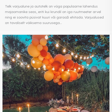
Telk varjualune ja autotelk on väga populaarne lahendus
majaomanike seas, eriti kui krundil on iga ruutmeeter arvel
ning ei soovita püsivat kuuri või garaaži ehitada. Varjualused
on tavaliselt väiksema suurusega...