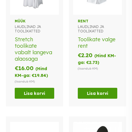
MÜÜK
RENT
LAUDLINAD JA
LAUDLINAD JA
TOOLIKATTED
TOOLIKATTED
Stretch
Toolikate valge
toolikate
rent
vabalt langeva
€
2.20
(Hind KM-
alaosaga
ga:
€
2.73
)
€
16.00
(Hind
(lisandub KM)
KM-ga:
€
19.84
)
(lisandub KM)
Lisa korvi
Lisa korvi