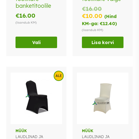
banketitoolile
Valikuid
Algne
€
16.00
saab
€
16.00
hind
Praegune
€
10.00
(Hind
teha
oli:
hind
(lisandub KM)
KM-ga:
€
12.40
)
tootelehel.
€16.00.
on:
(lisandub KM)
€10.00.
Vali
Lisa korvi
ALE
Sellel
MÜÜK
MÜÜK
LAUDLINAD JA
LAUDLINAD JA
tootel