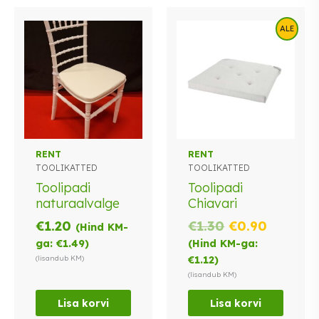
ALE
RENT
RENT
TOOLIKATTED
TOOLIKATTED
Toolipadi
Toolipadi
naturaalvalge
Chiavari
Algne
Praegu
€
1.20
€
1.30
€
0.90
(Hind KM-
hind
hind
ga:
€
1.49
)
(Hind KM-ga:
oli:
on:
(lisandub KM)
€
1.12
)
€1.30.
€0.90.
(lisandub KM)
Lisa korvi
Lisa korvi