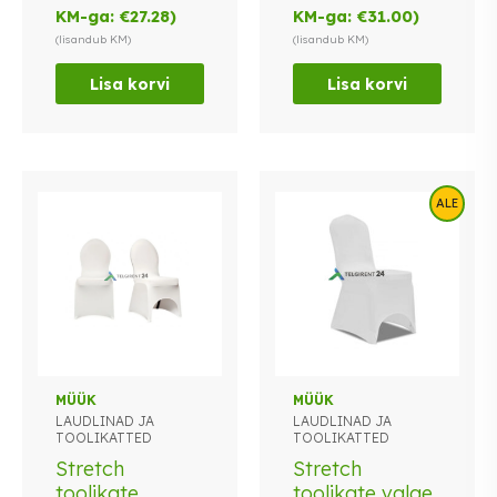
KM-ga:
€
27.28
)
KM-ga:
€
31.00
)
(lisandub KM)
(lisandub KM)
Lisa korvi
Lisa korvi
ALE
Sellel
MÜÜK
MÜÜK
LAUDLINAD JA
LAUDLINAD JA
tootel
TOOLIKATTED
TOOLIKATTED
on
Stretch
Stretch
mitu
toolikate
toolikate valge
varianti.