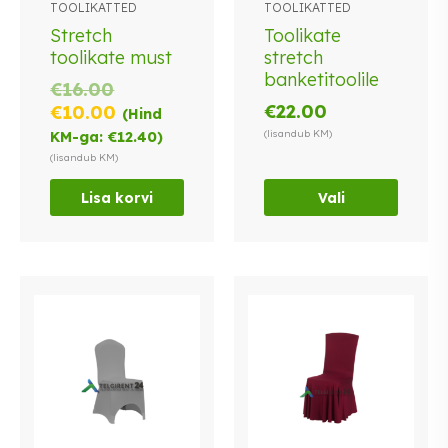
TOOLIKATTED
TOOLIKATTED
on
Stretch
Toolikate
mitu
toolikate must
stretch
varianti.
banketitoolile
Valikuid
Algne
€
16.00
saab
hind
Praegune
€
22.00
€
10.00
(Hind
teha
oli:
hind
(lisandub KM)
KM-ga:
€
12.40
)
tootelehel.
€16.00.
on:
(lisandub KM)
€10.00.
Lisa korvi
Vali