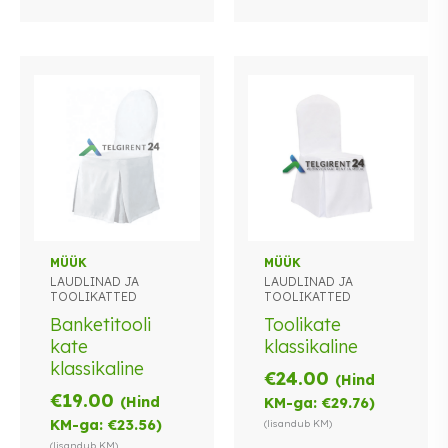
MÜÜK
MÜÜK
LAUDLINAD JA
LAUDLINAD JA
TOOLIKATTED
TOOLIKATTED
Banketitooli
Toolikate
kate
klassikaline
klassikaline
€
24.00
(Hind
€
19.00
(Hind
KM-ga:
€
29.76
)
KM-ga:
€
23.56
)
(lisandub KM)
(lisandub KM)