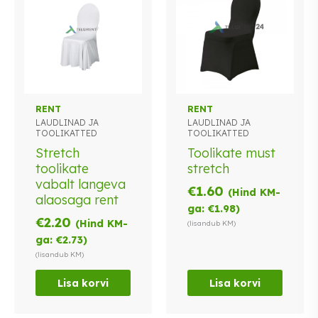
RENT
RENT
LAUDLINAD JA
LAUDLINAD JA
TOOLIKATTED
TOOLIKATTED
Stretch
Toolikate must
toolikate
stretch
vabalt langeva
€
1.60
(Hind KM-
alaosaga rent
ga:
€
1.98
)
€
2.20
(Hind KM-
(lisandub KM)
ga:
€
2.73
)
(lisandub KM)
Lisa korvi
Lisa korvi