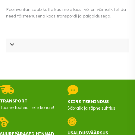
Peoinventari saab kätte kas meie laost või on võimalik tellida
need täisteenusena koos transpordi ja paigaldusega.
TRANSPORT
KIIRE TEENINDUS
Toome tooteid Teile kohale!
Sõbralik ja täpne suhtlus
USALDUSVÄÄRSUS
SUUREPÄRASED HINNAD