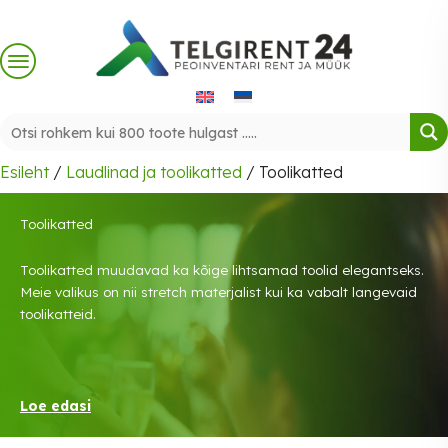
Skip
to
content
Esileht
/
Laudlinad ja toolikatted
/ Toolikatted
Toolikatted
Toolikatted muudavad ka kõige lihtsamad toolid elegantseks.
Meie valikus on nii stretch materjalist kui ka vabalt langevaid
toolikatteid.
Loe edasi