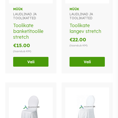
Sellel
Sellel
MÜÜK
MÜÜK
LAUDLINAD JA
LAUDLINAD JA
tootel
tootel
TOOLIKATTED
TOOLIKATTED
on
on
Toolikate
Toolikate
mitu
mitu
banketitoolile
langev stretch
varianti.
varianti.
stretch
Valikuid
Valikuid
€
22.00
saab
saab
€
15.00
(lisandub KM)
teha
teha
(lisandub KM)
tootelehel.
tootelehel.
Vali
Vali