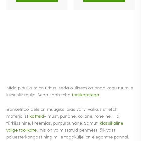
Mida pidulikum on üritus, seda olulisem on anda kogu ruumile
luksuslik mulje. Seda saab teha
toolikatetega.
Banketitoolidele on müügiks laias värvi valikus stretch
materjalist
katteid
– must, punane, kollane, roheline, lilla,
türkiissinine, kreemjas, purpurpunane. Samuti
klassikaline
valge toolikate
, mis on valmistatud pehmest läikivast
polüesterkangast ning mille tagaküljel on elegantne pannal.