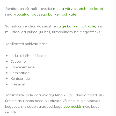
Rentida on võimalik tavalist
musta värvi stretch toolikatet
ning
kroogitud tagusega banketitooli katet.
Samuti on rendiks klassikaline
valge banketitooli kate
, mis
muudab iga pulma, juubeli, firmasündmuse elegantseks
Toolikatted sobivad hästi:
Pidulikel õhtusöökidel
Juubelitel
Konverentsidel
Seminaridel
Kontsertidel
Messidel
Toolikatete pole aga midagi teha kui puuduvad toolid. Kui
ürituse asukohas need puuduvad või neid ei ole piisavas
koguses, siis saab vajadusel kogu
peomööbli
meie käest
rentida.