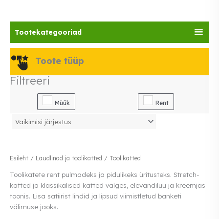
Tootekategooriad
Toote tüüp
Filtreeri
Müük
Rent
Esileht
/
Laudlinad ja toolikatted
/ Toolikatted
Toolikatete rent pulmadeks ja pidulikeks üritusteks. Stretch-
katted ja klassikalised katted valges, elevandiluu ja kreemjas
toonis. Lisa satiirist lindid ja lipsud viimistletud banketi
välimuse jaoks.