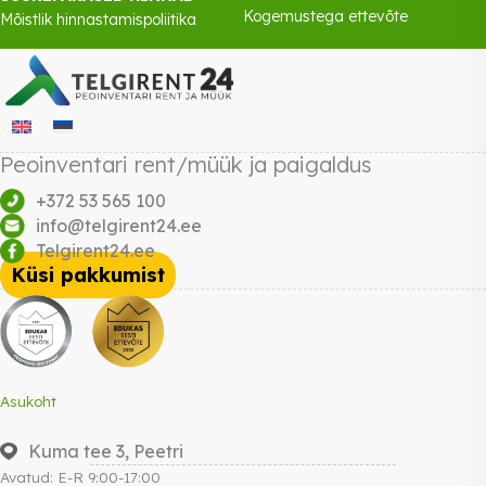
Kogemustega ettevõte
Mõistlik hinnastamispoliitika
Peoinventari rent/müük ja paigaldus
+372 53 565 100
info@telgirent24.ee
Telgirent24.ee
Küsi pakkumist
Asukoht
Kuma tee 3, Peetri
Avatud: E-R 9:00-17:00