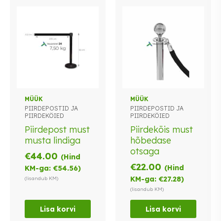
MÜÜK
MÜÜK
PIIRDEPOSTID JA
PIIRDEPOSTID JA
PIIRDEKÖIED
PIIRDEKÖIED
Piirdepost must
Piirdeköis must
musta lindiga
hõbedase
otsaga
€
44.00
(Hind
€
22.00
(Hind
KM-ga:
€
54.56
)
KM-ga:
€
27.28
)
(lisandub KM)
(lisandub KM)
Lisa korvi
Lisa korvi