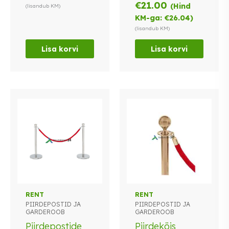
€
21.00
(Hind
(lisandub KM)
KM-ga:
€
26.04
)
(lisandub KM)
Lisa korvi
Lisa korvi
Sellel
RENT
RENT
PIIRDEPOSTID JA
PIIRDEPOSTID JA
tootel
GARDEROOB
GARDEROOB
on
Piirdepostide
Piirdeköis
mitu