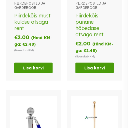
PIIRDEPOSTID JA
PIIRDEPOSTID JA
GARDEROOB
GARDEROOB
Piirdeköis must
Piirdeköis
kuldse otsaga
punane
rent
hõbedase
otsaga rent
€
2.00
(Hind KM-
€
2.00
(Hind KM-
ga:
€
2.48
)
ga:
€
2.48
)
(lisandub KM)
(lisandub KM)
Lisa korvi
Lisa korvi