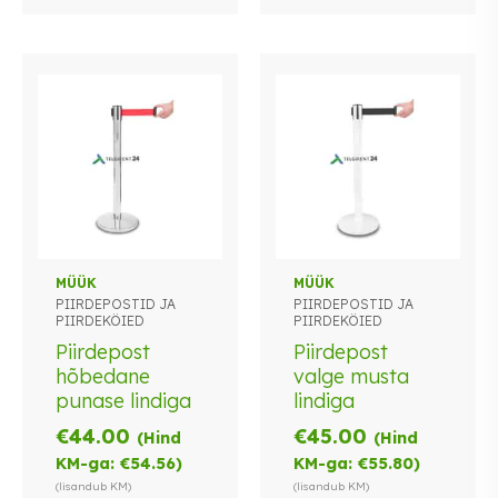
MÜÜK
MÜÜK
PIIRDEPOSTID JA
PIIRDEPOSTID JA
PIIRDEKÖIED
PIIRDEKÖIED
Piirdepost
Piirdepost
hõbedane
valge musta
punase lindiga
lindiga
€
44.00
€
45.00
(Hind
(Hind
KM-ga:
€
54.56
)
KM-ga:
€
55.80
)
(lisandub KM)
(lisandub KM)