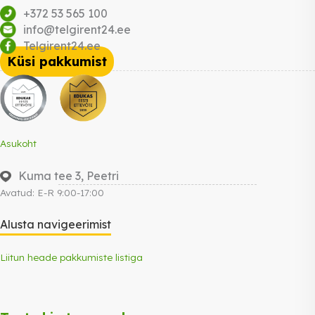
+372 53 565 100
info@telgirent24.ee
Telgirent24.ee
Küsi pakkumist
Asukoht
Kuma tee 3, Peetri
Avatud: E-R 9:00-17:00
Alusta navigeerimist
Liitun heade pakkumiste listiga