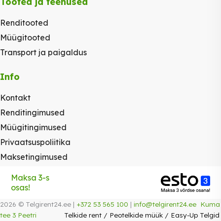
Tooted ja teenused
Renditooted
Müügitooted
Transport ja paigaldus
Info
Kontakt
Renditingimused
Müügitingimused
Privaatsuspoliitika
Maksetingimused
Maksa 3-s
osas!
2026 © Telgirent24.ee |
+372 53 565 100
|
info@telgirent24.ee
Kuma
tee 3 Peetri
Telkide rent
/
Peotelkide müük
/
Easy-Up Telgid