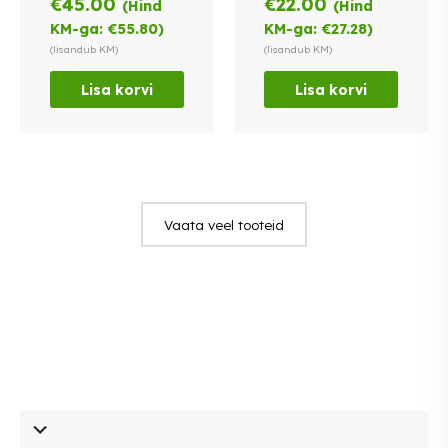
€
45.00
€
22.00
(Hind
(Hind
KM-ga:
€
55.80
)
KM-ga:
€
27.28
)
(lisandub KM)
(lisandub KM)
Lisa korvi
Lisa korvi
Vaata veel tooteid