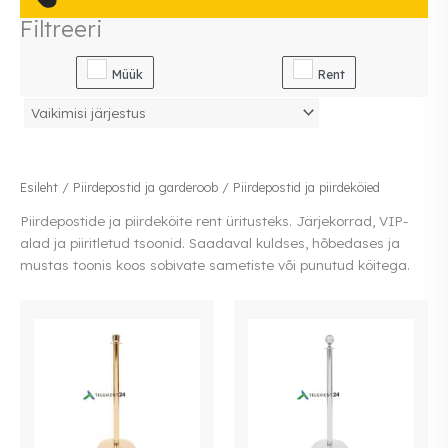
Filtreeri
Müük
Rent
Esileht
/
Piirdepostid ja garderoob
/ Piirdepostid ja piirdeköied
Piirdepostide ja piirdeköite rent üritusteks. Järjekorrad, VIP-
alad ja piiritletud tsoonid. Saadaval kuldses, hõbedases ja
mustas toonis koos sobivate sametiste või punutud köitega.