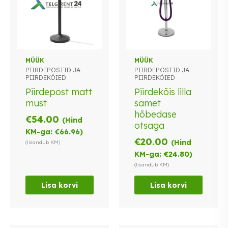
MÜÜK
MÜÜK
PIIRDEPOSTID JA
PIIRDEPOSTID JA
PIIRDEKÖIED
PIIRDEKÖIED
Piirdepost matt
Piirdeköis lilla
must
samet
hõbedase
€
54.00
(Hind
otsaga
KM-ga:
€
66.96
)
€
20.00
(Hind
(lisandub KM)
KM-ga:
€
24.80
)
(lisandub KM)
Lisa korvi
Lisa korvi