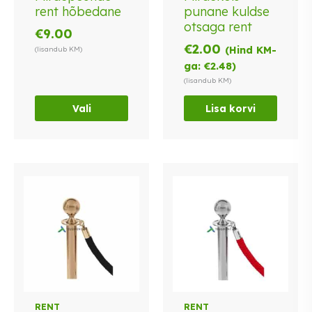
rent hõbedane
punane kuldse
varianti.
otsaga rent
Valikuid
€
9.00
saab
€
2.00
(Hind KM-
(lisandub KM)
teha
ga:
€
2.48
)
tootelehel.
(lisandub KM)
Vali
Lisa korvi
RENT
RENT