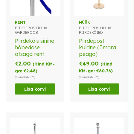
RENT
MÜÜK
PIIRDEPOSTID JA
PIIRDEPOSTID JA
GARDEROOB
PIIRDEKÖIED
Piirdeköis sinine
Piirdepost
hõbedase
kuldne (ümara
otsaga rent
peaga)
€
2.00
€
49.00
(Hind KM-
(Hind
ga:
€
2.48
)
KM-ga:
€
60.76
)
(lisandub KM)
(lisandub KM)
Lisa korvi
Lisa korvi