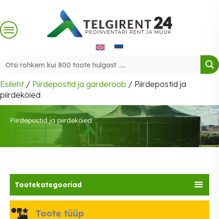
Skip
to
content
Esileht
/
Piirdepostid ja garderoob
/ Piirdepostid ja
piirdeköied
Piirdepostid ja piirdeköied
Tootekategooriad
Toote tüüp