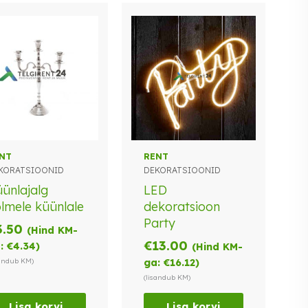
NT
RENT
KORATSIOONID
DEKORATSIOONID
ünlajalg
LED
lmele küünlale
dekoratsioon
Party
3.50
(Hind KM-
€
13.00
:
€
4.34
)
(Hind KM-
sandub KM)
ga:
€
16.12
)
(lisandub KM)
Lisa korvi
Lisa korvi