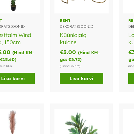
T
RENT
RE
ORATSIOONID
DEKORATSIOONID
DE
sttaim Wind
Küünlajalg
La
d, 150cm
kuldne
ku
5.00
€
3.00
€
(Hind KM-
(Hind KM-
€
18.60
)
ga:
€
3.72
)
ga
ndub KM)
(lisandub KM)
(li
Lisa korvi
Lisa korvi