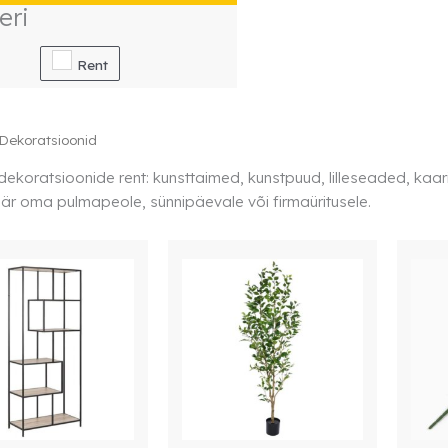
eri
Rent
Dekoratsioonid
 dekoratsioonide rent: kunsttaimed, kunstpuud, lilleseaded, ka
r oma pulmapeole, sünnipäevale või firmaüritusele.