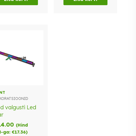
NT
KORATSIOONID
d valgusti Led
ar
14.00
(Hind
-ga:
€
17.36
)