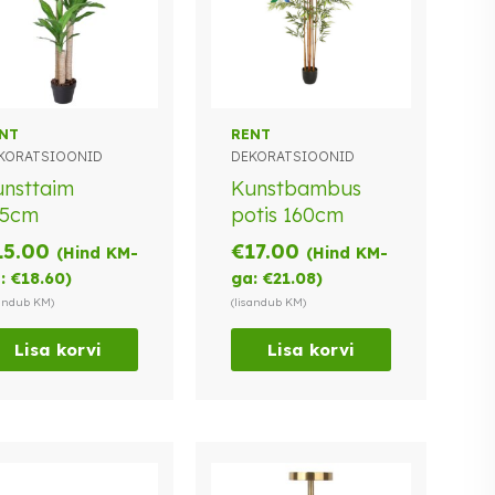
NT
RENT
KORATSIOONID
DEKORATSIOONID
nsttaim
Kunstbambus
25cm
potis 160cm
15.00
€
17.00
(Hind KM-
(Hind KM-
:
€
18.60
)
ga:
€
21.08
)
sandub KM)
(lisandub KM)
Lisa korvi
Lisa korvi