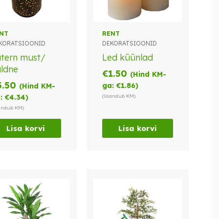
NT
RENT
KORATSIOONID
DEKORATSIOONID
tern must/
Led küünlad
ldne
€
1.50
(Hind KM-
3.50
ga:
€
1.86
)
(Hind KM-
:
€
4.34
)
(lisandub KM)
sandub KM)
Lisa korvi
Lisa korvi