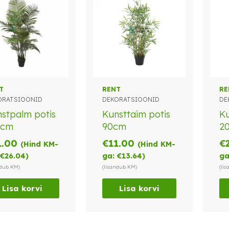
T
RENT
RE
ORATSIOONID
DEKORATSIOONID
DE
stpalm potis
Kunsttaim potis
Ku
0cm
90cm
2
1.00
€
11.00
€
(Hind KM-
(Hind KM-
€
26.04
)
ga:
€
13.64
)
ga
ndub KM)
(lisandub KM)
(li
Lisa korvi
Lisa korvi