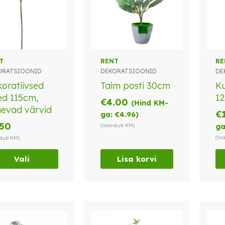
l
T
RENT
RE
ORATSIOONID
DEKORATSIOONID
DE
el
oratiivsed
Taim posti 30cm
Ku
ed 115cm,
1
€
4.00
(Hind KM-
anti.
nevad värvid
€
ga:
€
4.96
)
kuid
.50
(lisandub KM)
ga
b
(li
ndub KM)
a
elehel.
Vali
Lisa korvi