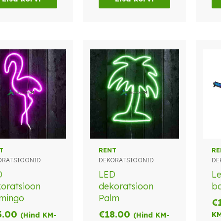
T
RENT
RE
ORATSIOONID
DEKORATSIOONID
DE
D
LED
Le
oratsioon
dekoratsioon
b
amingo
Palm
€
3.00
€
18.00
KM
(Hind KM-
(Hind KM-