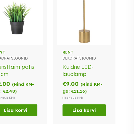
NT
RENT
KORATSIOONID
DEKORATSIOONID
nsttaim potis
Kuldne LED-
0cm
laualamp
2.00
€
9.00
(Hind KM-
(Hind KM-
:
€
2.48
)
ga:
€
11.16
)
sandub KM)
(lisandub KM)
Lisa korvi
Lisa korvi