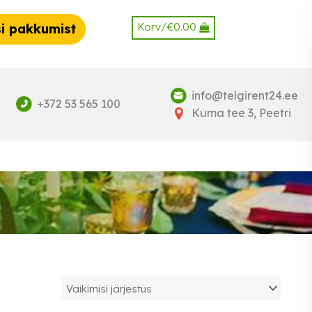
Korv/
€
0.00
i pakkumist
info@telgirent24.ee
+372 53 565 100
Kuma tee 3, Peetri