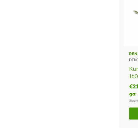
REN
DEK
Kun
16
€
2
ga:
(lisa