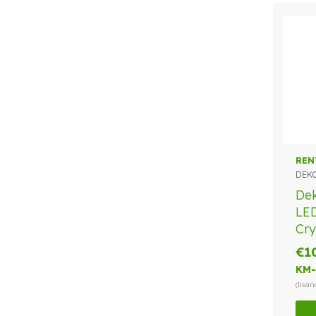
REN
DEK
Dek
LE
Cry
€
1
KM-
(lisa