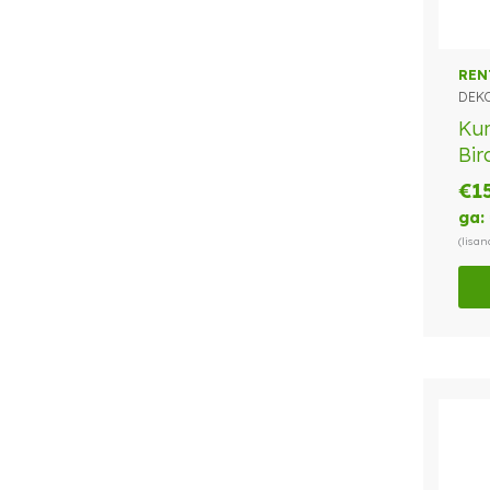
REN
DEK
Kun
Bir
€
1
ga:
(lisa