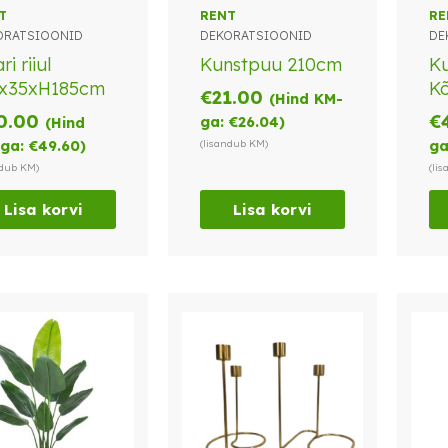
T
RENT
RE
ORATSIOONID
DEKORATSIOONID
DE
ri riiul
Kunstpuu 210cm
Ku
4x35xH185cm
K
€
21.00
(Hind KM-
0.00
€
ga:
€
26.04
)
(Hind
ga:
€
49.60
)
(lisandub KM)
ga
ndub KM)
(li
Lisa korvi
Lisa korvi