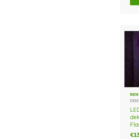
REN
DEK
LE
dek
Fl
€
1