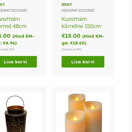
NT
RENT
KORATSIOONID
DEKORATSIOONID
nsttaim
Kunsttaim
õrred 48cm
kõrreline 150cm
4.00
€
15.00
(Hind KM-
(Hind KM-
:
€
4.96
)
ga:
€
18.60
)
sandub KM)
(lisandub KM)
Lisa korvi
Lisa korvi