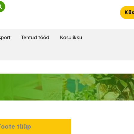
Küs
sport
Tehtud tööd
Kasulikku
oote tüüp