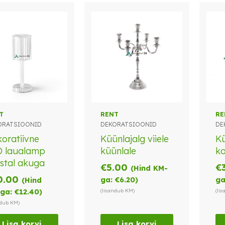
T
RENT
RE
ORATSIOONID
DEKORATSIOONID
DE
oratiivne
Küünlajalg viiele
Kü
D laualamp
küünlale
ko
stal akuga
€
5.00
€
(Hind KM-
0.00
ga:
€
6.20
)
ga
(Hind
ga:
€
12.40
)
(lisandub KM)
(li
ndub KM)
Lisa korvi
Lisa korvi