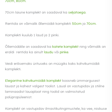
70cm
,
80cm.
70cm laiune komplekt on saadaval ka
seljatoega.
Rentida on võimalik õllemööbli komplekti
50cm
ja
70cm.
K
omplekti kuulub 1 laud ja 2 pinki.
Õllemööblile on saadaval ka
katete komplekt
ning võimalik on
eraldi rentida ka ainult
laudu
või
pinke.
Veidi erilisemaks ürituseks on müügiks kaks kohvikumööbli
komplekti.
Elegantne kohvikumööbli komplekt
koosneb ümmargusest
lauast ja kahest valgest toolist. Laual on vastupidav ja stiilne
laminaadist lauaplaat ning toolid on valmistatud
polüpropüleenist.
Komplekt on vastupidav ilmastikutingimustele, ka vee, niiskuse