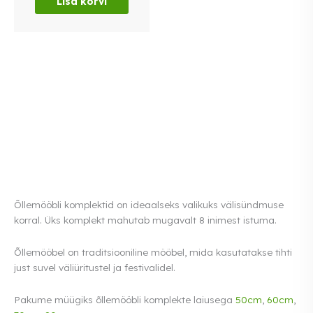
Lisa korvi
Õllemööbli komplektid on ideaalseks valikuks välisündmuse
korral. Üks komplekt mahutab mugavalt 8 inimest istuma.
Õllemööbel on traditsiooniline mööbel, mida kasutatakse tihti
just suvel väliüritustel ja festivalidel.
Pakume müügiks õllemööbli komplekte laiusega
50cm
,
60cm
,