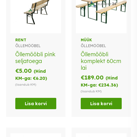
RENT
MÜÜK
ÕLLEMÖÖBEL
ÕLLEMÖÖBEL
Õllemööbli pink
Õllemööbli
seljatoega
komplekt 60cm
lai
€
5.00
(Hind
€
189.00
(Hind
KM-ga:
€
6.20
)
KM-ga:
€
234.36
)
(lisandub KM)
(lisandub KM)
Lisa korvi
Lisa korvi