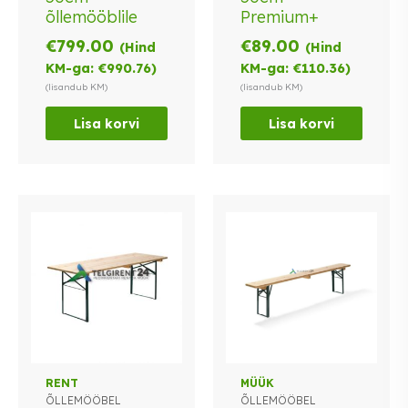
õllemööblile
Premium+
€
799.00
€
89.00
(Hind
(Hind
KM-ga:
€
990.76
)
KM-ga:
€
110.36
)
(lisandub KM)
(lisandub KM)
Lisa korvi
Lisa korvi
RENT
MÜÜK
ÕLLEMÖÖBEL
ÕLLEMÖÖBEL