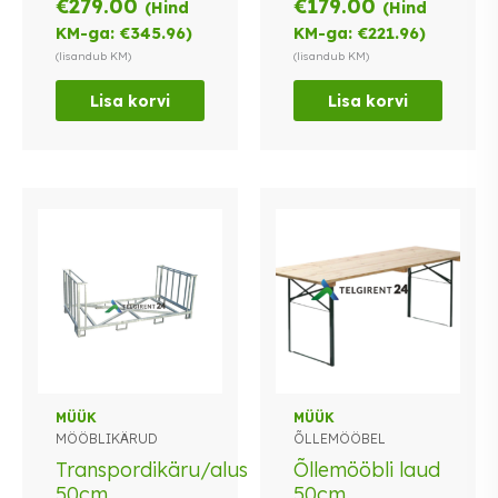
€
279.00
€
179.00
(Hind
(Hind
KM-ga:
€
345.96
)
KM-ga:
€
221.96
)
(lisandub KM)
(lisandub KM)
Lisa korvi
Lisa korvi
MÜÜK
MÜÜK
MÖÖBLIKÄRUD
ÕLLEMÖÖBEL
Transpordikäru/alus
Õllemööbli laud
50cm
50cm