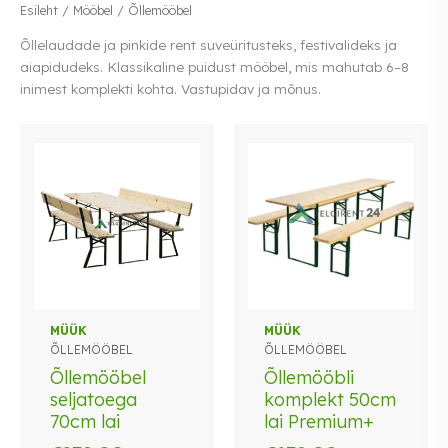
Esileht
/
Mööbel
/ Õllemööbel
Õllelaudade ja pinkide rent suveüritusteks, festivalideks ja
aiapidudeks. Klassikaline puidust mööbel, mis mahutab 6–8
inimest komplekti kohta. Vastupidav ja mõnus.
MÜÜK
MÜÜK
ÕLLEMÖÖBEL
ÕLLEMÖÖBEL
Õllemööbel
Õllemööbli
seljatoega
komplekt 50cm
70cm lai
lai Premium+