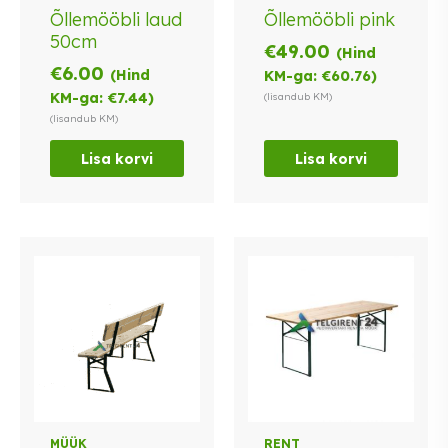
Õllemööbli laud
Õllemööbli pink
50cm
€
49.00
(Hind
€
6.00
(Hind
KM-ga:
€
60.76
)
KM-ga:
€
7.44
)
(lisandub KM)
(lisandub KM)
Lisa korvi
Lisa korvi
MÜÜK
RENT