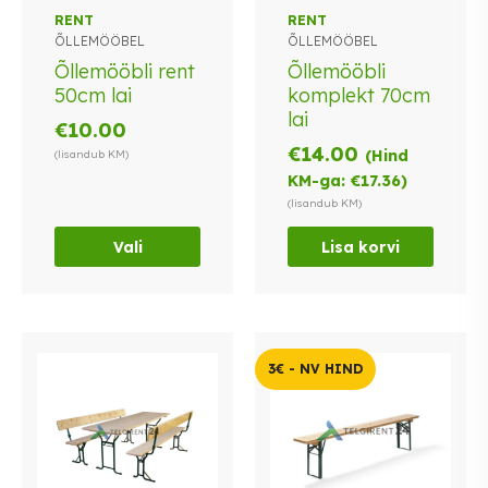
Sellel
RENT
RENT
ÕLLEMÖÖBEL
ÕLLEMÖÖBEL
tootel
on
Õllemööbli rent
Õllemööbli
mitu
50cm lai
komplekt 70cm
varianti.
lai
€
10.00
Valikuid
€
14.00
(Hind
(lisandub KM)
saab
KM-ga:
€
17.36
)
teha
(lisandub KM)
tootelehel.
Vali
Lisa korvi
3€ - NV HIND