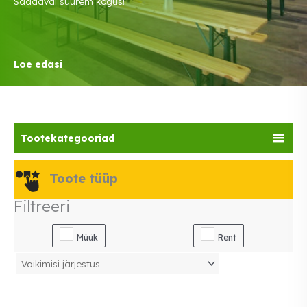
Saadaval suurem kogus!
Loe edasi
Tootekategooriad
Toote tüüp
Filtreeri
Müük
Rent