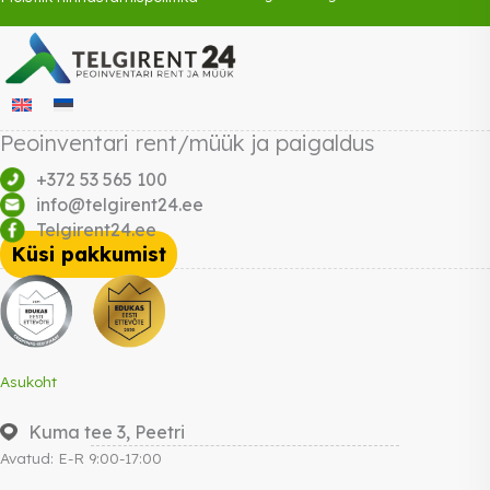
Peoinventari rent/müük ja paigaldus
+372 53 565 100
info@telgirent24.ee
Telgirent24.ee
Küsi pakkumist
Asukoht
Kuma tee 3, Peetri
Avatud: E-R 9:00-17:00