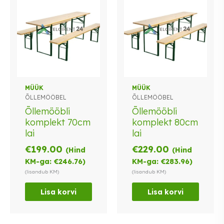
MÜÜK
MÜÜK
ÕLLEMÖÖBEL
ÕLLEMÖÖBEL
Õllemööbli
Õllemööbli
komplekt 70cm
komplekt 80cm
lai
lai
€
199.00
€
229.00
(Hind
(Hind
KM-ga:
€
246.76
)
KM-ga:
€
283.96
)
(lisandub KM)
(lisandub KM)
Lisa korvi
Lisa korvi