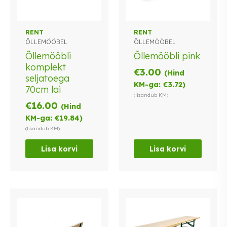
RENT
RENT
ÕLLEMÖÖBEL
ÕLLEMÖÖBEL
Õllemööbli
Õllemööbli pink
komplekt
€
3.00
(Hind
seljatoega
KM-ga:
€
3.72
)
70cm lai
(lisandub KM)
€
16.00
(Hind
KM-ga:
€
19.84
)
(lisandub KM)
Lisa korvi
Lisa korvi