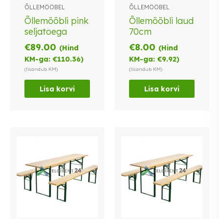
ÕLLEMÖÖBEL
ÕLLEMÖÖBEL
Õllemööbli pink
Õllemööbli laud
seljatoega
70cm
€
89.00
€
8.00
(Hind
(Hind
KM-ga:
€
110.36
)
KM-ga:
€
9.92
)
(lisandub KM)
(lisandub KM)
Lisa korvi
Lisa korvi