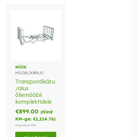
MÜÜK
MÖÖBLIKÄRUD
Transpordikäru
/alus
õllemööbli
komplektidele
€
899.00
(Hind
KM-ga:
€
1,114.76
)
(lisandub KM)