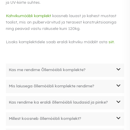
ja UV-kiirte suhtes.
Kohvikumööbli komplekt
koosneb lauast ja kahest mustast
toolist, mis on pulbervärvitud ja terasest konstruktsiooniga
ning peavad vastu rakusele kuni 120kg.
Lisaks komplektidele saab eraldi kohviku mööblit osta
siit.
Kas me rendime Õllemööbli komplekte?
JAH me rendime õllemööbli komplekte.
Mis laiusega õllemööbli komplekte rendime?
Meie rendivalikus on 50cm ja 70cm laiusega õllemööbli
Kas rendime ka eraldi õllemööbli laudasid ja pinke?
komplektid. Laua ja pinkide pikkus on 2,2m.
JAH me rendime eraldis laudasid 50cm, 70cm laiusega ja
Millest koosneb õllemööbli komplekt?
õllemööbli pinke. Valikus on ka seljatoega pingid.