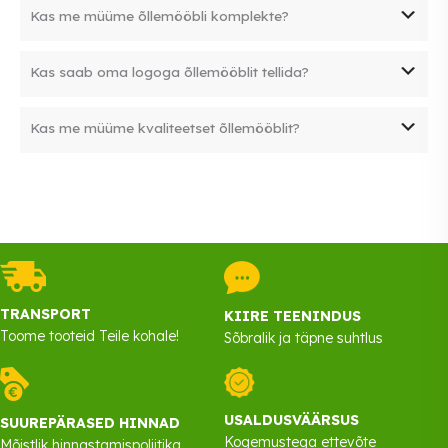
Õllemööbli komplekt koosneb ühest lauast ja 2 pingist.
Kas me müüme õllemööbli komplekte?
JAH me müüme õllemööbli komplekte. Meie müügivalikus
Kas saab oma logoga õllemööblit tellida?
on komplektid laiusega 50cm, 60cm, 70cm ja 80cm. Lisaks
müüme ka eraldi laudasid ja pinke.
JAH alates 40st komplektist saab lauale ja pinkidele oma
Kas me müüme kvaliteetset õllemööblit?
logo või teksti peale lasta teha.
JAH, me müüme parima saksa kvaliteediga toodangut.
Toodetega saate soovi korral enne ostu tutvuda meie laos
Kuma tee 3, Peetri. Premium+ seeria on õllemööbli
tippkvaliteet – 3cm pakusune laud ja pingid, jalad on 3mm
paksuset tugevast metallist ja kaetud pulbervärviga.
TRANSPORT
KIIRE TEENINDUS
Toome tooteid Teile kohale!
Sõbralik ja täpne suhtlus
USALDUSVÄÄRSUS
SUUREPÄRASED HINNAD
Kogemustega ettevõte
Mõistlik hinnastamispoliitika