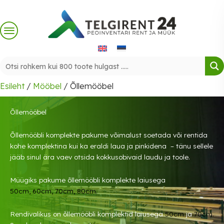
Skip
to
content
Esileht
/
Mööbel
/ Õllemööbel
Õllemööbel
Õllemööbli komplekte pakume võimalust soetada või rentida
kohe komplektina kui ka eraldi laua ja pinkidena – tänu sellele
jääb sinul ära vaev otsida kokkusobivaid laudu ja toole.
Müügiks pakume õllemööbli komplekte laiusega
50cm
,
60cm
,
70cm
,
80cm.
Rendivalikus on õllemööbli komplektid laiusega
50cm
ja
70cm.