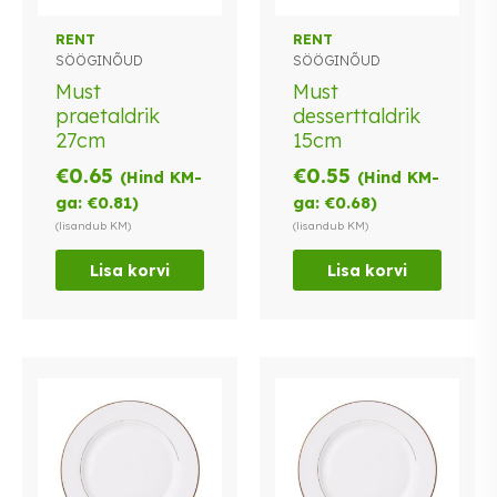
RENT
RENT
SÖÖGINÕUD
SÖÖGINÕUD
Must
Must
praetaldrik
desserttaldrik
27cm
15cm
€
0.65
€
0.55
(Hind KM-
(Hind KM-
ga:
€
0.81
)
ga:
€
0.68
)
(lisandub KM)
(lisandub KM)
Lisa korvi
Lisa korvi