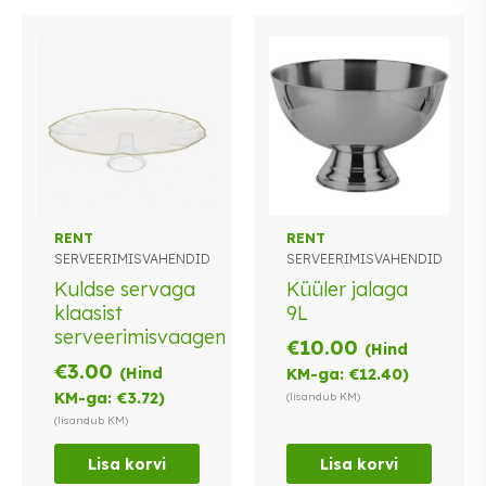
RENT
RENT
SERVEERIMISVAHENDID
SERVEERIMISVAHENDID
Kuldse servaga
Küüler jalaga
klaasist
9L
serveerimisvaagen
€
10.00
(Hind
€
3.00
(Hind
KM-ga:
€
12.40
)
KM-ga:
€
3.72
)
(lisandub KM)
(lisandub KM)
Lisa korvi
Lisa korvi