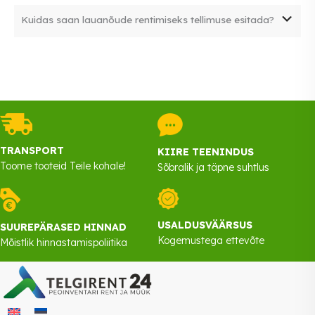
Peoinventari transpordime üldjuhul päev enne sündmust –
Jah, rendime erineva suurusega termoseid, mis sobivad nii
lisapäeva lisatasu ei rakendu.
Kuidas saan lauanõude rentimiseks tellimuse esitada?
kuumade kui ka külmade jookide serveerimiseks
Tellimuse esitamiseks lisage soovitud tooted korvi ja
esitage tellimus või kirjutage oma sooviga meile e-mail.
Pärast päringu esitamist võtame teiega ühendust, et
täpsustada tellimuse üksikasjad
TRANSPORT
KIIRE TEENINDUS
Toome tooteid Teile kohale!
Sõbralik ja täpne suhtlus
USALDUSVÄÄRSUS
SUUREPÄRASED HINNAD
Kogemustega ettevõte
Mõistlik hinnastamispoliitika