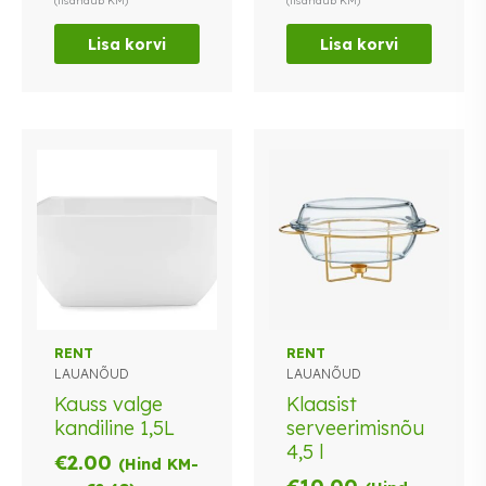
(lisandub KM)
(lisandub KM)
Lisa korvi
Lisa korvi
RENT
RENT
LAUANÕUD
LAUANÕUD
Kauss valge
Klaasist
kandiline 1,5L
serveerimisnõu
4,5 l
€
2.00
(Hind KM-