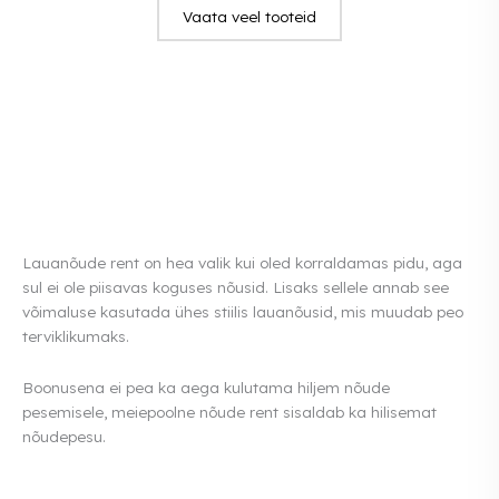
Vaata veel tooteid
Lauanõude rent on hea valik kui oled korraldamas pidu, aga
sul ei ole piisavas koguses nõusid. Lisaks sellele annab see
võimaluse kasutada ühes stiilis lauanõusid, mis muudab peo
terviklikumaks.
Boonusena ei pea ka aega kulutama hiljem nõude
pesemisele, meiepoolne nõude rent sisaldab ka hilisemat
nõudepesu.