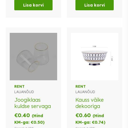
Lisa korvi
Lisa korvi
RENT
RENT
LAUANÕUD
LAUANÕUD
Joogiklaas
Kauss väike
kuldse servaga
dekooriga
€
0.40
€
0.60
(Hind
(Hind
KM-ga:
€
0.50
)
KM-ga:
€
0.74
)