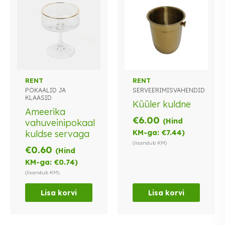
RENT
RENT
POKAALID JA
SERVEERIMISVAHENDID
KLAASID
Küüler kuldne
Ameerika
€
6.00
(Hind
vahuveinipokaal
kuldse servaga
KM-ga:
€
7.44
)
(lisandub KM)
€
0.60
(Hind
KM-ga:
€
0.74
)
(lisandub KM)
Lisa korvi
Lisa korvi