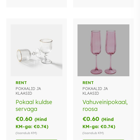
RENT
RENT
POKAALID JA
POKAALID JA
KLAASID
KLAASID
Pokaal kuldse
Vahuveinipokaal,
servaga
roosa
€
0.60
€
0.60
(Hind
(Hind
KM-ga:
€
0.74
)
KM-ga:
€
0.74
)
(lisandub KM)
(lisandub KM)