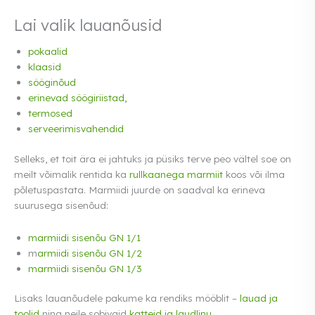
Lai valik lauanõusid
pokaalid
klaasid
sööginõud
erinevad söögiriistad,
termosed
serveerimisvahendid
Selleks, et toit ära ei jahtuks ja püsiks terve peo vältel soe on
meilt võimalik rentida ka
rullkaanega marmiit
koos või ilma
põletuspastata. Marmiidi juurde on saadval ka erineva
suurusega sisenõud:
marmiidi sisenõu GN 1/1
m
armiidi sisenõu GN 1/2
m
armiidi sisenõu GN 1/3
Lisaks lauanõudele pakume ka rendiks mööblit –
lauad ja
toolid
ning neile sobivaid
katteid ja laudlinu.