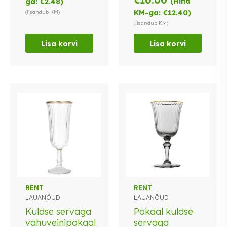
€
10.00
(Hind
ga:
€
2.48
)
KM-ga:
€
12.40
)
(lisandub KM)
(lisandub KM)
Lisa korvi
Lisa korvi
RENT
RENT
LAUANÕUD
LAUANÕUD
Kuldse servaga
Pokaal kuldse
vahuveinipokaal
servaga