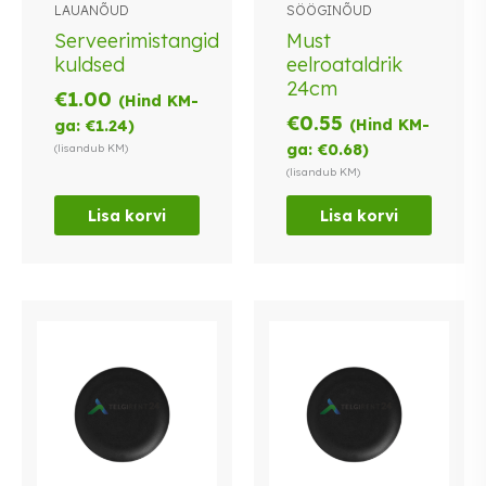
LAUANÕUD
SÖÖGINÕUD
Serveerimistangid
Must
kuldsed
eelroataldrik
24cm
€
1.00
(Hind KM-
€
0.55
(Hind KM-
ga:
€
1.24
)
ga:
€
0.68
)
(lisandub KM)
(lisandub KM)
Lisa korvi
Lisa korvi