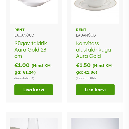
RENT
RENT
LAUANÕUD
LAUANÕUD
Sügav taldrik
Kohvitass
Aura Gold 23
alustaldrikuga
cm
Aura Gold
€
1.00
€
1.50
(Hind KM-
(Hind KM-
ga:
€
1.24
)
ga:
€
1.86
)
(lisandub KM)
(lisandub KM)
Lisa korvi
Lisa korvi