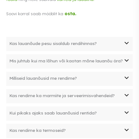
Soovi korral saab mööblit ka
osta.
Kas lauanõude pesu sisaldub rendihinnas?
Jah, lauanõude rendihind sisaldab meiepoolset nõude
Mis juhtub kui ma lõhun või kaotan mõne lauanõu ära?
pesu. Pärast üritust ei pea te muretsema nõude
puhastamise pärast
Lõhutud esemed tuleb vastavalt hinnakirjale tasuda.
Milliseid lauanõusid me rendime?
Näiteks lõhutud pokaali hind 3€, taldriku hind 3€
Pakume laia valikut lauanõusid, sealhulgas: Klaasid ja
Kas rendime ka marmiite ja serveerimisvahendeid?
pokaalid: veini-, šampanja-, õlleklaasid jne. Taldrikud:
eelroa-, supi-, praetaldrikud jne. Söögiriistad: noad, kahvlid,
Jah, rendime erinevaid serveerimisvahendeid, sealhulgas
lusikad. Serveerimisvahendid: marmiidid, termosed,
Kui pikaks ajaks saab lauanõusid rentida?
rullkaanega marmiite koos või ilma põletuspastata. Lisaks
vaagnad
on saadaval erineva suurusega sisenõud marmiitidele
Kõik renditooted on nädalavahetusel ilma lisapäeva
Kas rendime ka termoseid?
tasuta. Tulete reedel järgi ja tagastate esmaspäeval.