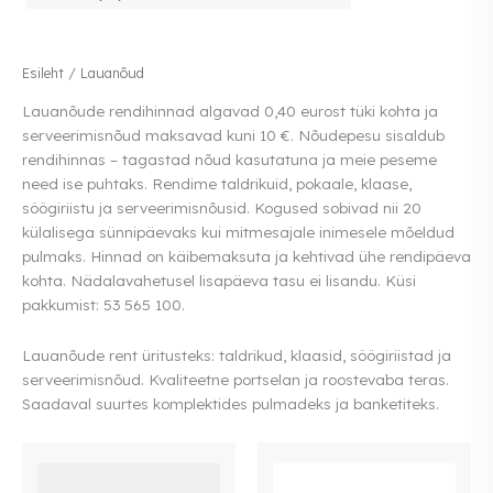
Esileht
/ Lauanõud
Lauanõude rendihinnad algavad 0,40 eurost tüki kohta ja
serveerimisnõud maksavad kuni 10 €. Nõudepesu sisaldub
rendihinnas – tagastad nõud kasutatuna ja meie peseme
need ise puhtaks. Rendime taldrikuid, pokaale, klaase,
söögiriistu ja serveerimisnõusid. Kogused sobivad nii 20
külalisega sünnipäevaks kui mitmesajale inimesele mõeldud
pulmaks. Hinnad on käibemaksuta ja kehtivad ühe rendipäeva
kohta. Nädalavahetusel lisapäeva tasu ei lisandu. Küsi
pakkumist: 53 565 100.
Lauanõude rent üritusteks: taldrikud, klaasid, söögiriistad ja
serveerimisnõud. Kvaliteetne portselan ja roostevaba teras.
Saadaval suurtes komplektides pulmadeks ja banketiteks.