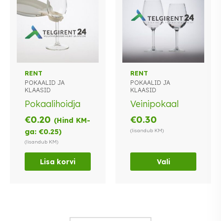
Sellel
RENT
RENT
POKAALID JA
POKAALID JA
tootel
KLAASID
KLAASID
on
Pokaalihoidja
Veinipokaal
mitu
varianti.
€
0.20
€
0.30
(Hind KM-
Valikuid
ga:
€
0.25
)
(lisandub KM)
saab
(lisandub KM)
teha
tootelehel.
Lisa korvi
Vali