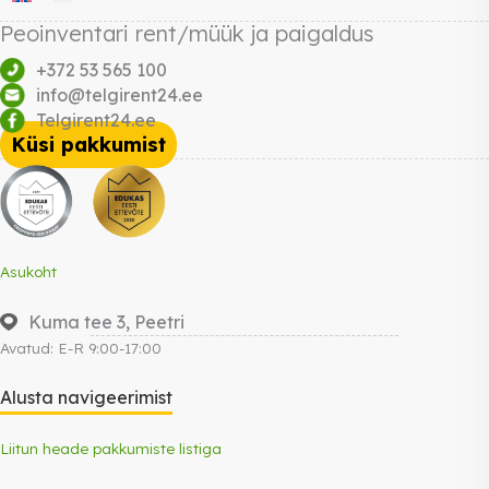
Peoinventari rent/müük ja paigaldus
+372 53 565 100
info@telgirent24.ee
Telgirent24.ee
Küsi pakkumist
Asukoht
Kuma tee 3, Peetri
Avatud: E-R 9:00-17:00
Alusta navigeerimist
Liitun heade pakkumiste listiga