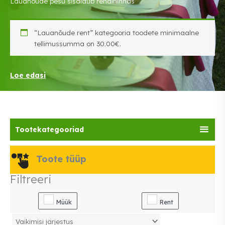
Lauanõude pesu sisaldub rendihinnas
“Lauanõude rent” kategooria toodete minimaalne
tellimussumma on 30.00€.
Loe edasi
Tootekategooriad
Toote tüüp
Filtreeri
Müük
Rent