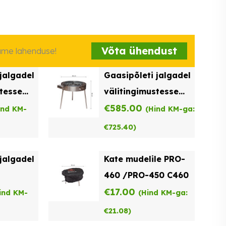
Võta ühendust
iame lahenduse!
jalgadel
Gaasipõleti jalgadel
stesse
välitingimustesse
TW-960
€
585.00
ind KM-
(Hind KM-ga:
€
725.40
)
jalgadel
Kate mudelile PRO-
460 /PRO-450 C460
stesse
€
17.00
ind KM-
(Hind KM-ga:
€
21.08
)