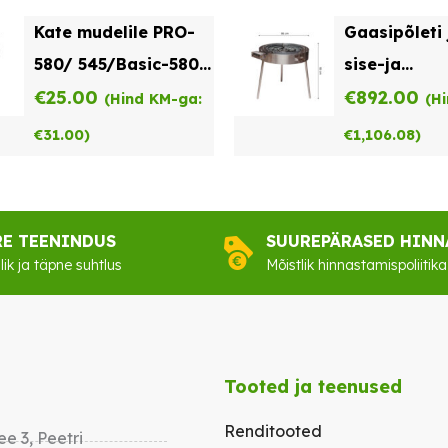
Kate mudelile PRO-
Gaasipõleti 
580/ 545/Basic-580
sise-ja
C580
€
25.00
välitingimu
€
892.00
(Hind KM-ga:
(H
TW-960-i
€
31.00
)
€
1,106.08
)
RE TEENINDUS
SUUREPÄRASED HINN
lik ja täpne suhtlus
Mõistlik hinnastamispoliitika
Tooted ja teenused
Renditooted
e 3, Peetri