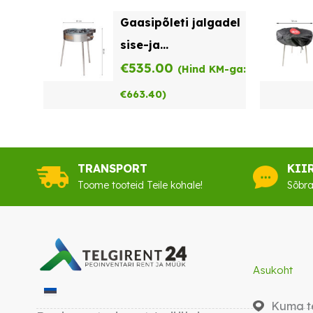
Gaasipõleti jalgadel
sise-ja
välitingimustesse
€
535.00
(Hind KM-ga:
TW-720-i
€
663.40
)
TRANSPORT
KII
Toome tooteid Teile kohale!
Sõbra
Asukoht
Kuma te