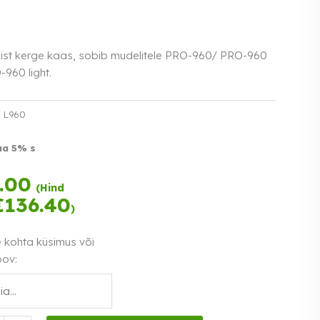
mist kerge kaas, sobib mudelitele PRO-960/ PRO-960
960 light.
:
L960
aa 5% s
Tasu kolmes
.00
võrdses
(Hind
€
136.40
osas.
0%
)
Loe lähemalt
intress
e kohta küsimus või
oov: