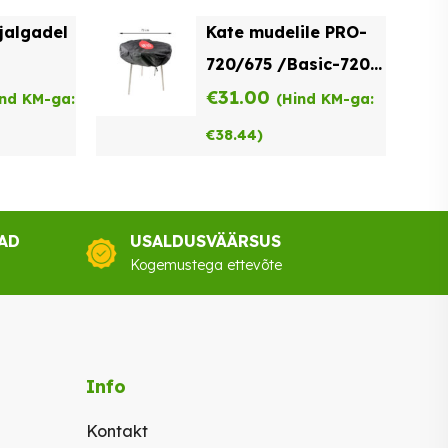
jalgadel
Kate mudelile PRO-
720/675 /Basic-720
stesse
C720
€
31.00
ind KM-ga:
(Hind KM-ga:
€
38.44
)
AD
USALDUSVÄÄRSUS
Kogemustega ettevõte
Info
Kontakt