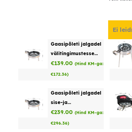
Ei lei
Gaasipõleti jalgadel
välitingimustesse
TW- 460
€
139.00
(Hind KM-ga:
€
172.36
)
Gaasipõleti jalgadel
sise-ja
välitingimustesse
€
239.00
(Hind KM-ga:
TW-460-i
€
296.36
)