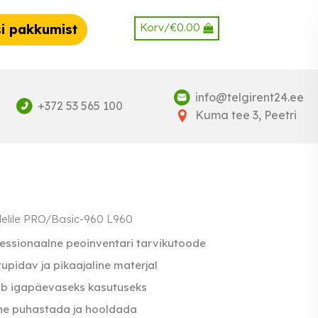
Korv/
€
0.00
i pakkumist
info@telgirent24.ee
+372 53 565 100
Kuma tee 3, Peetri
elile PRO/Basic-960 L960
essionaalne peoinventari tarvikutoode
upidav ja pikaajaline materjal
ib igapäevaseks kasutuseks
ne puhastada ja hooldada