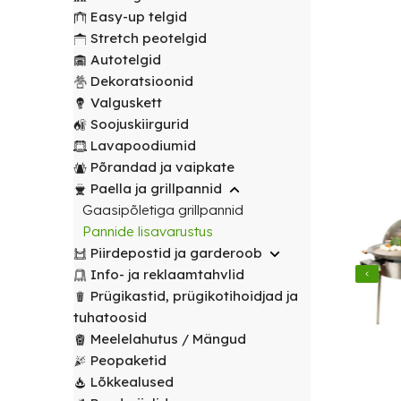
transport
peotelgid
Korv/
valitud
€
0.00
peotelgid
Puuderiiulid
Easy-up telgid
vabalt
Prügikastid
Peeglid
Valgustus
sihtpunkti.
Stretch peotelgid
Peomööbel
valitud
Peomööbel
Autotelgid
Riidestanged
Muud
sihtpunkti.
Valguskett
POPULAARNE
Lauad
Dekoratsioonid
renditooted
Lauad
Loe
Meelelahutus
Valguskett
lähemalt
Lauanõud
Toolid
Loe
Peopaketid
Toolid
Soojuskiirgurid
lähemalt
/
Lavapoodiumid
POPULAARNE
/
Lavapoodiumid
Prügikastid
Pingid
Pingid
Põrandad ja vaipkate
Mängud ja
Paella ja grillpannid
Laudlinad
meelelahutus
Mööbli
Gaasipõletiga grillpannid
ja
transpordikärud
Pannide lisavarustus
toolikatted
Piirdepostid ja garderoob
Laudlinad
Ümmargused
Info- ja reklaamtahvlid
ja
laudlinad
Prügikastid, prügikotihoidjad ja
toolikatted
tuhatoosid
Kandilised
Ümmargused
Meelelahutus / Mängud
laudlinad
laudlinad
Peopaketid
Lõkkealused
Toolikatted
Kandilised