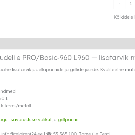
Kaas
-
mudelile
PRO/Basi
Kõikidele
960
L960
kogus
Lisainfo
Rendi info
delile PRO/Basic-960 L960 — lisatarvik 
alne lisatarvik paellapannide ja grillide juurde. Kvaliteetne m
 andmed
60 L
l:
teras/metall
ogu lisavarustuse valikut
ja
grillpanne
.
:
info@telgirent24.ee | ☎ 53 565 100. Tarne üle Eesti.