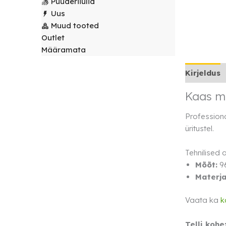
Puuderiiulid
laudlinad
Servjetid ja
Uus
kaunistused
Muud tooted
Toolikatted
Outlet
Määramata
Kirjeldus
Kaas mu
Professiona
üritustel.
Tehnilised
Mõõt:
9
Materja
Vaata ka
k
Telli kohe