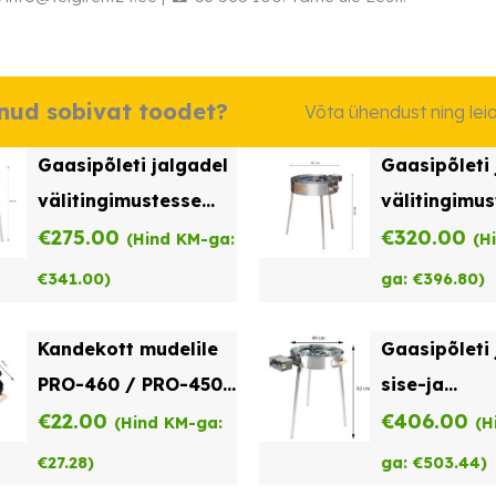
dnud sobivat toodet?
Võta ühendust ning le
Gaasipõleti jalgadel
Gaasipõleti 
välitingimustesse
välitingimu
TW- 580
€
275.00
TW-720
€
320.00
(Hind KM-ga:
(H
€
341.00
)
ga:
€
396.80
)
Kandekott mudelile
Gaasipõleti 
PRO-460 / PRO-450
sise-ja
B460
€
22.00
välitingimu
€
406.00
(Hind KM-ga:
(H
TW-580-i
€
27.28
)
ga:
€
503.44
)