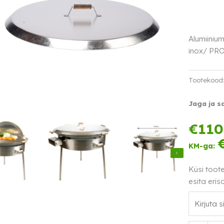
Alumiiniu
inox/ PRO-
Tootekood
Jaga ja s
€
110
KM-ga:
Küsi toot
esita eris