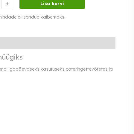
+
Lisa korvi
c-
 hindadele lisandub käibemaks.
müügiks
aterjal igapäevaseks kasutuseks cateringettevõtetes ja