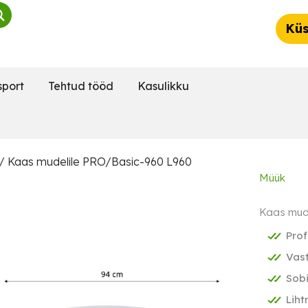
Küs
sport
Tehtud tööd
Kasulikku
/ Kaas mudelile PRO/Basic-960 L960
Müük
Kaas mud
Prof
Vast
Sob
Liht