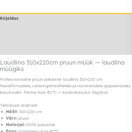
kogus
Kirjeldus
Lisainfo
Transport
Rendi info
Laudlina 310x220cm pruun müük — laudlina
müügiks
Professionaalne pruun polüester laudlina 310×220 cm.
Rendifirmadele, cateringettevõtetele ja restoranidele igapäevaseks
kasutuseks. Pestav kuni 40°C — korduvkasutus tagatud.
Tehnilised andmed
Mõõt:
310×220 cm
Värv:
pruun
Materjal:
100% polüester
Pesu:
masinpesu kuni 40°C