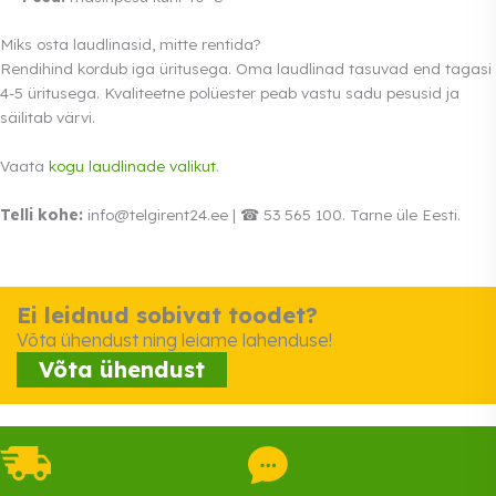
Miks osta laudlinasid, mitte rentida?
Rendihind kordub iga üritusega. Oma laudlinad tasuvad end tagasi
4-5 üritusega. Kvaliteetne polüester peab vastu sadu pesusid ja
säilitab värvi.
Vaata
kogu laudlinade valikut
.
Telli kohe:
info@telgirent24.ee | ☎ 53 565 100. Tarne üle Eesti.
Ei leidnud sobivat toodet?
Võta ühendust ning leiame lahenduse!
Võta ühendust