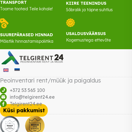
TRANSPORT
KIIRE TEENINDUS
Toome tooteid Teile kohale!
Sõbralik ja täpne suhtlus
USALDUSVÄÄRSUS
SUUREPÄRASED HINNAD
Kogemustega ettevõte
Mõistlik hinnastamispoliitika
Peoinventari rent/müük ja paigaldus
+372 53 565 100
info@telgirent24.ee
Telgirent24.ee
Küsi pakkumist