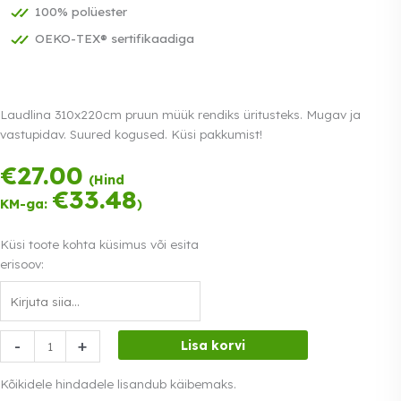
100% polüester
OEKO-TEX® sertifikaadiga
Laudlina 310x220cm pruun müük rendiks üritusteks. Mugav ja
vastupidav. Suured kogused. Küsi pakkumist!
€
27.00
Tasu kolmes
(Hind
võrdses osas.
€
33.48
KM-ga:
)
0% intress
Loe lähemalt
Küsi toote kohta küsimus või esita
erisoov:
Laudlina
-
+
Lisa korvi
310x220cm
pruun
Kõikidele hindadele lisandub käibemaks.
müük