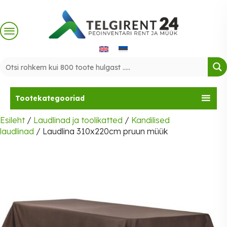
Skip
to
content
Tootekategooriad
Esileht
/
Laudlinad ja toolikatted
/
Kandilised
laudlinad
/ Laudlina 310x220cm pruun müük