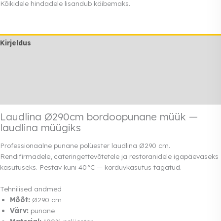
Kõikidele hindadele lisandub käibemaks.
müük
kogus
Kirjeldus
Lisainfo
Transport
Rendi info
Laudlina Ø290cm bordoopunane müük —
laudlina müügiks
Professionaalne punane polüester laudlina Ø290 cm.
Rendifirmadele, cateringettevõtetele ja restoranidele igapäevaseks
kasutuseks. Pestav kuni 40°C — korduvkasutus tagatud.
Tehnilised andmed
Mõõt:
Ø290 cm
Värv:
punane