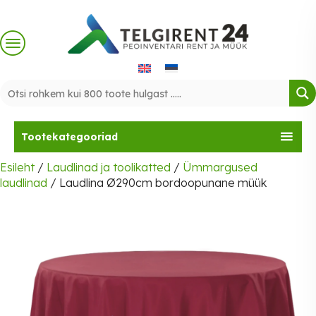
Skip
to
content
Tootekategooriad
Esileht
/
Laudlinad ja toolikatted
/
Ümmargused
laudlinad
/ Laudlina Ø290cm bordoopunane müük