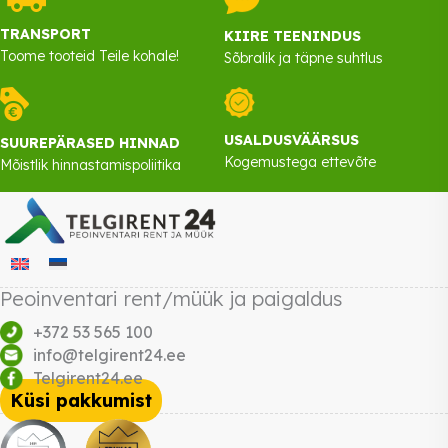
TRANSPORT
KIIRE TEENINDUS
Toome tooteid Teile kohale!
Sõbralik ja täpne suhtlus
USALDUSVÄÄRSUS
SUUREPÄRASED HINNAD
Kogemustega ettevõte
Mõistlik hinnastamispoliitika
Peoinventari rent/müük ja paigaldus
+372 53 565 100
info@telgirent24.ee
Telgirent24.ee
Küsi pakkumist