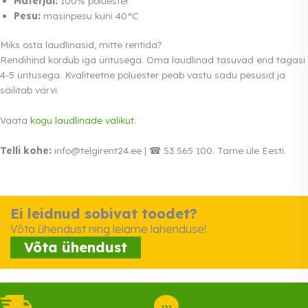
Materjal:
100% polüester
Pesu:
masinpesu kuni 40°C
Miks osta laudlinasid, mitte rentida?
Rendihind kordub iga üritusega. Oma laudlinad tasuvad end tagasi
4-5 üritusega. Kvaliteetne polüester peab vastu sadu pesusid ja
säilitab värvi.
Vaata
kogu laudlinade valikut
.
Telli kohe:
info@telgirent24.ee | ☎ 53 565 100. Tarne üle Eesti.
Ei leidnud sobivat toodet?
Võta ühendust ning leiame lahenduse!
Võta ühendust