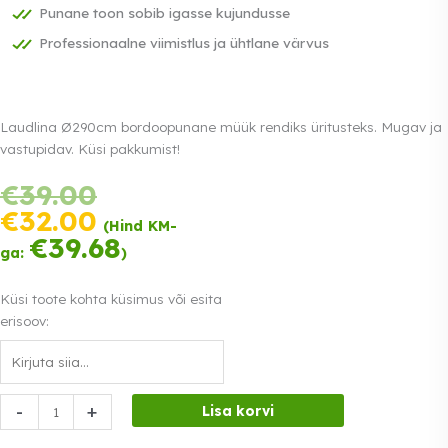
Punane toon sobib igasse kujundusse
Professionaalne viimistlus ja ühtlane värvus
Laudlina Ø290cm bordoopunane müük rendiks üritusteks. Mugav ja
vastupidav. Küsi pakkumist!
Tasu
Algne
€
39.00
kolmes
hind
Praegune
€
32.00
võrdses
(Hind KM-
oli:
hind
€
39.68
osas.
0%
Loe lähemalt
€39.00.
ga:
)
on:
intress
€32.00.
Küsi toote kohta küsimus või esita
erisoov:
Laudlina
-
+
Lisa korvi
Ø290cm
bordoopunane