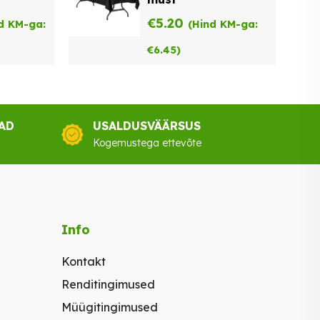
€
5.20
d KM-ga:
(Hind KM-ga:
€
6.45
)
AD
USALDUSVÄÄRSUS
Kogemustega ettevõte
Info
Kontakt
Renditingimused
Müügitingimused