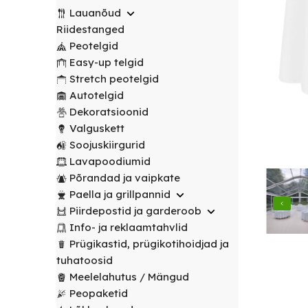
transport
peotelgid
Korv/
valitud
€
0.00
peotelgid
Puuderiiulid
Lauanõud
vabalt
Prügikastid
Peeglid
Valgustus
sihtpunkti.
Riidestanged
Peomööbel
valitud
Peomööbel
Peotelgid
Riidestanged
Muud
sihtpunkti.
Valguskett
POPULAARNE
Lauad
Easy-up telgid
renditooted
Lauad
Loe
Meelelahutus
Stretch peotelgid
lähemalt
Lauanõud
Toolid
Loe
Peopaketid
Toolid
Autotelgid
lähemalt
/
Lavapoodiumid
POPULAARNE
/
Dekoratsioonid
Prügikastid
Pingid
Pingid
Valguskett
Mängud ja
Soojuskiirgurid
Laudlinad
meelelahutus
Mööbli
Lavapoodiumid
ja
transpordikärud
Põrandad ja vaipkate
toolikatted
Paella ja grillpannid
Laudlinad
Ümmargused
Piirdepostid ja garderoob
ja
laudlinad
Info- ja reklaamtahvlid
toolikatted
Prügikastid, prügikotihoidjad ja
Kandilised
Ümmargused
tuhatoosid
laudlinad
laudlinad
Meelelahutus / Mängud
Peopaketid
Toolikatted
Kandilised