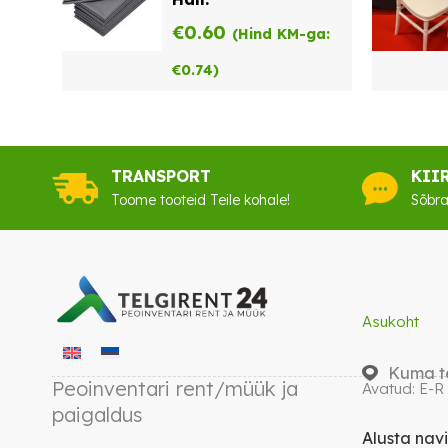
€
0.60
(Hind KM-ga:
€
0.74
)
TRANSPORT
KII
Toome tooteid Teile kohale!
Sõbra
Asukoht
Kuma te
Peoinventari rent/müük ja
Avatud: E-R
paigaldus
Alusta nav