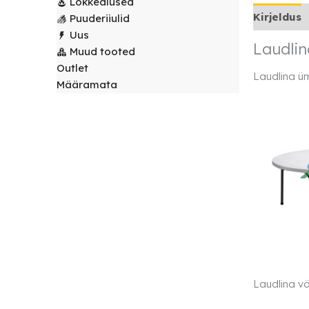
Lõkkealused
laudlinad
Servjetid ja
Kirjeldus
Puuderiiulid
kaunistused
Uus
Toolikatted
Laudlin
Muud tooted
Outlet
Laudlina ü
Määramata
Laudlina vä