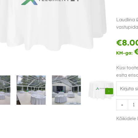
Laudlina 
vastupida
€
8.0
KM-ga:
Küsi toot
esita eris
Laudlina
-
Ø250
valge
Kõikidele
rent
kogus