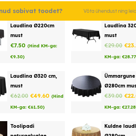
dnud sobivat toodet?
Võta ühendust ning le
Laudlina Ø220cm
Laudlina 32
must
must
Alg
€
7.50
€
29.00
€
23
(Hind KM-ga:
hind
€
9.30
)
KM-ga:
€
28.77
oli:
Laudlina Ø320 cm,
Ümmargune 
€29.
must
Ø280cm mus
Algne
Praegune
Alg
€
62.00
€
49.60
€
39.00
€
22
(Hind
hind
hind
hind
KM-ga:
€
61.50
)
KM-ga:
€
27.28
oli:
on:
oli:
Toolipadi
Kuldne laudl
€62.00.
€49.60.
€39.
naturaalvalge
Ø280cm