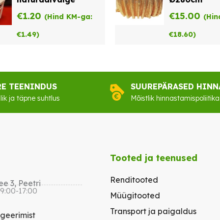
€
1.20
€
15.00
(Hind KM-ga:
(Hin
€
1.49
)
€
18.60
)
RE TEENINDUS
SUUREPÄRASED HINN
lik ja täpne suhtlus
Mõistlik hinnastamispoliitika
Tooted ja teenused
Renditooted
e 3, Peetri
 9:00-17:00
Müügitooted
Transport ja paigaldus
igeerimist