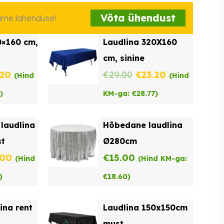
Võta ühendust
iame lahenduse!
0×160 cm,
Laudlina 320X160
cm, sinine
ne
Praegune
Algne
Praegune
.20
€
29.00
€
23.20
(Hind
(Hind
hind
hind
hind
)
KM-ga:
€
28.77
)
on:
oli:
on:
laudlina
Hõbedane laudlina
00.
€23.20.
€29.00.
€23.20.
t
Ø280cm
ne
Praegune
.00
€
15.00
(Hind
(Hind KM-ga:
hind
)
€
18.60
)
on:
ina rent
Laudlina 150x150cm
00.
€22.00.
must