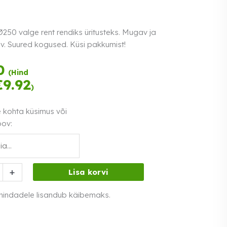
Ø250 valge rent rendiks üritusteks. Mugav ja
v. Suured kogused. Küsi pakkumist!
Tasu kolmes
0
(Hind
võrdses osas.
€
9.92
)
Loe lähemalt
0% intress
e kohta küsimus või
oov:
+
Lisa korvi
 hindadele lisandub käibemaks.