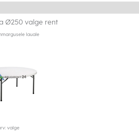
Lisainfo
Transport
Rendi info
a Ø250 valge rent
mmargusele lauale
rv: valge