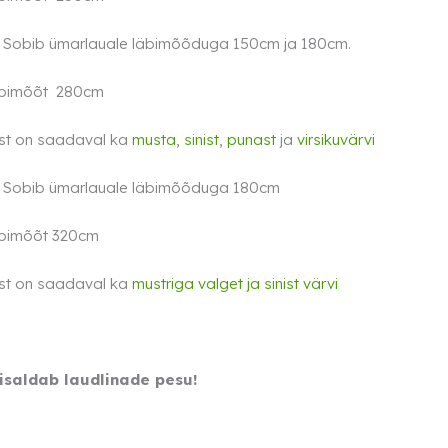
–
Sobib ümarlauale läbimõõduga 150cm ja 180cm.
äbimõõt 280cm
st on saadaval ka
musta
,
sinist
,
punast
ja
virsikuvärvi
–
Sobib ümarlauale läbimõõduga 180cm
äbimõõt 320cm
st on saadaval ka
mustriga valget ja
sinist
värvi
sisaldab laudlinade pesu!