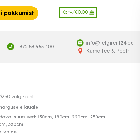
Korv/
€
0.00
i pakkumist
info@telgirent24.ee
+372 53 565 100
Kuma tee 3, Peetri
Ø250 valge rent
argusele lauale
aval suurused: 150cm, 180cm, 220cm, 250cm,
cm, 320cm
: valge