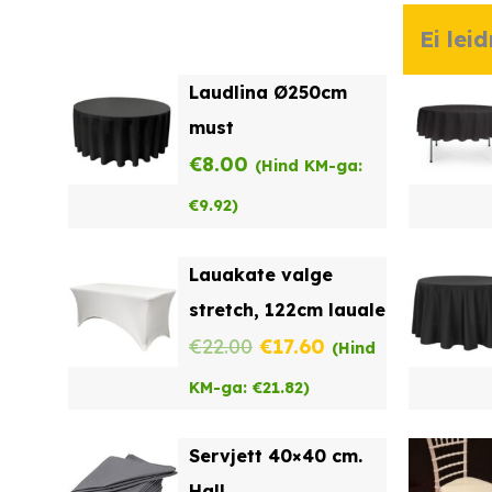
Ei lei
Laudlina Ø250cm
must
€
8.00
(Hind KM-ga:
€
9.92
)
Lauakate valge
stretch, 122cm lauale
Algne
Praegune
€
22.00
€
17.60
(Hind
hind
hind
KM-ga:
€
21.82
)
oli:
on:
Servjett 40×40 cm.
€22.00.
€17.60.
Hall.