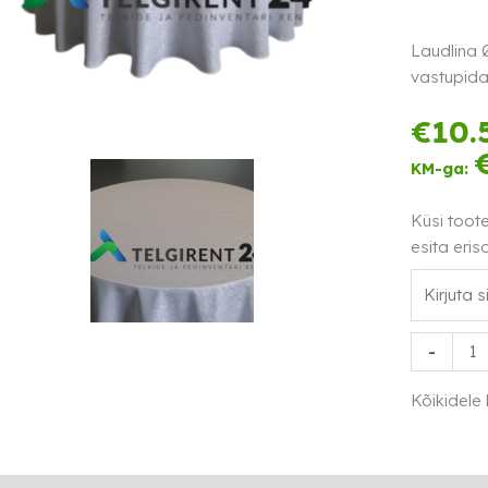
Laudlina 
vastupida
€
10.
KM-ga:
Küsi toot
esita eris
Laudlina
-
Ø320cm
valge
Kõikidele
mustriga
kogus