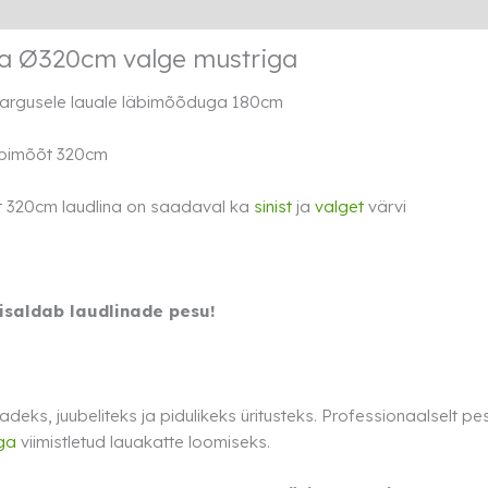
Lisainfo
Transport
Rendi info
na Ø320cm valge mustriga
argusele lauale läbimõõduga 180cm
äbimõõt 320cm
320cm laudlina on saadaval ka
sinist
ja
valget
värvi
sisaldab laudlinade pesu!
deks, juubeliteks ja pidulikeks üritusteks. Professionaalselt pes
ga
viimistletud lauakatte loomiseks.