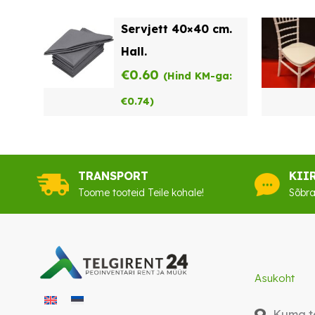
oli:
on:
Servjett 40×40 cm.
€22.00.
€17.60.
Hall.
€
0.60
(Hind KM-ga:
€
0.74
)
TRANSPORT
KII
Toome tooteid Teile kohale!
Sõbra
Asukoht
Kuma te