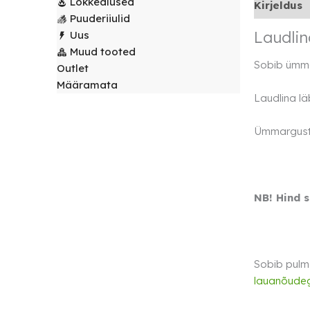
Lõkkealused
Kirjeldus
laudlinad
Servjetid ja
Puuderiiulid
kaunistused
Laudli
Uus
Toolikatted
Muud tooted
Sobib ümm
Outlet
Määramata
Laudlina l
Ümmargust 
NB! Hind 
Sobib pulma
lauanõude