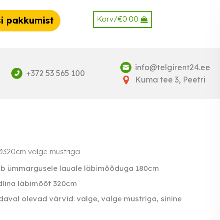
Korv/
€
0.00
i pakkumist
info@telgirent24.ee
+372 53 565 100
Kuma tee 3, Peetri
Ø320cm valge mustriga
ib ümmargusele lauale läbimõõduga 180cm
dlina läbimõõt 320cm
aval olevad värvid: valge, valge mustriga, sinine