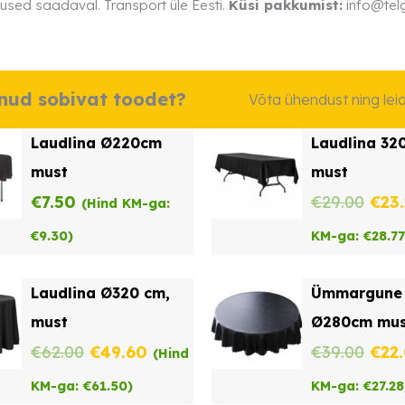
used saadaval. Transport üle Eesti.
Küsi pakkumist:
info@telg
dnud sobivat toodet?
Võta ühendust ning le
Laudlina Ø220cm
Laudlina 32
must
must
Alg
€
7.50
€
29.00
€
23
(Hind KM-ga:
hind
€
9.30
)
KM-ga:
€
28.77
oli:
Laudlina Ø320 cm,
Ümmargune 
€29.
must
Ø280cm mus
Algne
Praegune
Alg
€
62.00
€
49.60
€
39.00
€
22
(Hind
hind
hind
hind
KM-ga:
€
61.50
)
KM-ga:
€
27.28