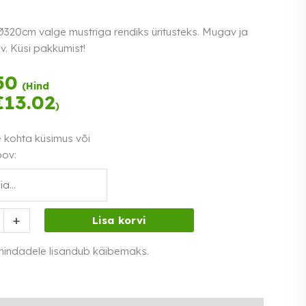
Ø320cm valge mustriga rendiks üritusteks. Mugav ja
v. Küsi pakkumist!
Tasu kolmes
50
(Hind
võrdses osas.
€
13.02
)
Loe lähemalt
0% intress
e kohta küsimus või
oov:
+
Lisa korvi
 hindadele lisandub käibemaks.