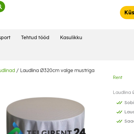
Küs
sport
Tehtud tööd
Kasulikku
dlinad
/ Laudlina Ø320cm valge mustriga
Rent
Laudlina 
Sob
Lau
Saad