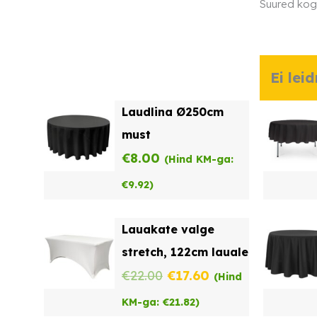
Suured kog
Ei lei
Laudlina Ø250cm
must
€
8.00
(Hind KM-ga:
€
9.92
)
Lauakate valge
stretch, 122cm lauale
Algne
Praegune
€
22.00
€
17.60
(Hind
hind
hind
KM-ga:
€
21.82
)