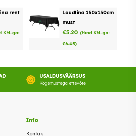
on:
ina rent
Laudlina 150x150cm
00.
€22.00.
must
€
5.20
d KM-ga:
(Hind KM-ga:
€
6.45
)
AD
USALDUSVÄÄRSUS
Kogemustega ettevõte
Info
Kontakt