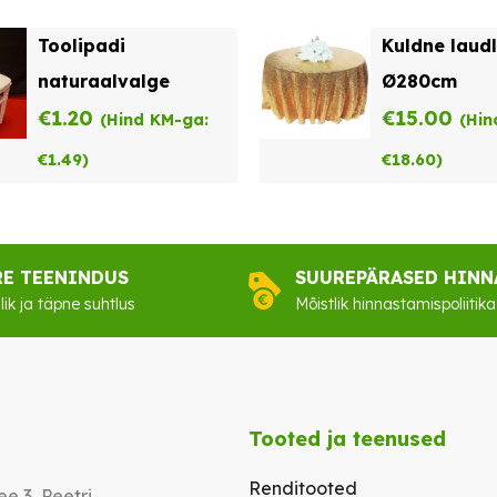
oli:
on:
oli:
Toolipadi
Kuldne laudl
€62.00.
€49.60.
€39.
naturaalvalge
Ø280cm
€
1.20
€
15.00
(Hind KM-ga:
(Hin
€
1.49
)
€
18.60
)
RE TEENINDUS
SUUREPÄRASED HINN
lik ja täpne suhtlus
Mõistlik hinnastamispoliitika
Tooted ja teenused
Renditooted
e 3, Peetri