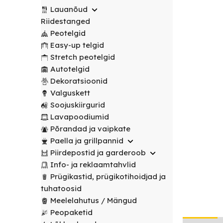
transport
peotelgid
Korv/
valitud
€
0.00
peotelgid
Puuderiiulid
Lauanõud
vabalt
Prügikastid
Peeglid
Valgustus
sihtpunkti.
Riidestanged
Peomööbel
valitud
Peomööbel
Peotelgid
Riidestanged
Muud
sihtpunkti.
Valguskett
POPULAARNE
Lauad
Easy-up telgid
renditooted
Lauad
Loe
Meelelahutus
Stretch peotelgid
lähemalt
Lauanõud
Toolid
Loe
Peopaketid
Toolid
Autotelgid
lähemalt
/
Lavapoodiumid
POPULAARNE
/
Dekoratsioonid
Prügikastid
Pingid
Pingid
Valguskett
Mängud ja
Soojuskiirgurid
Laudlinad
meelelahutus
Mööbli
Lavapoodiumid
ja
transpordikärud
Põrandad ja vaipkate
toolikatted
Paella ja grillpannid
Laudlinad
Ümmargused
Piirdepostid ja garderoob
ja
laudlinad
Info- ja reklaamtahvlid
toolikatted
Prügikastid, prügikotihoidjad ja
Kandilised
Ümmargused
tuhatoosid
laudlinad
laudlinad
Meelelahutus / Mängud
Peopaketid
Toolikatted
Kandilised