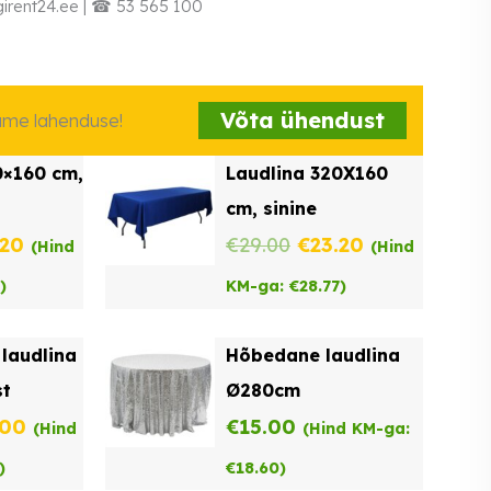
irent24.ee | ☎ 53 565 100
Võta ühendust
iame lahenduse!
0×160 cm,
Laudlina 320X160
cm, sinine
ne
Praegune
Algne
Praegune
.20
€
29.00
€
23.20
(Hind
(Hind
hind
hind
hind
)
KM-ga:
€
28.77
)
on:
oli:
on:
laudlina
Hõbedane laudlina
00.
€23.20.
€29.00.
€23.20.
t
Ø280cm
ne
Praegune
.00
€
15.00
(Hind
(Hind KM-ga:
hind
)
€
18.60
)