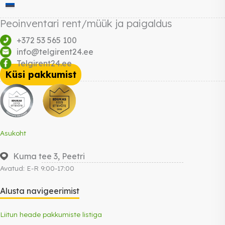
Peoinventari rent/müük ja paigaldus
+372 53 565 100
info@telgirent24.ee
Telgirent24.ee
Küsi pakkumist
Asukoht
Kuma tee 3, Peetri
Avatud: E-R 9:00-17:00
Alusta navigeerimist
Liitun heade pakkumiste listiga