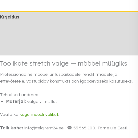
Kirjeldus
Lisainfo
Transport
Rendi info
Toolikate stretch valge — mööbel müügiks
Professionaalne mööbel ürituspaikadele, rendifirmadele ja
ettevõtetele. Vastupidav konstruktsioon igapäevaseks kasutuseks.
Tehnilised andmed
Materjal:
valge viimistlus
Vaata ka
kogu mööbli valikut
.
Telli kohe:
info@telgirent24.ee | ☎ 53 565 100. Tarne üle Eesti.