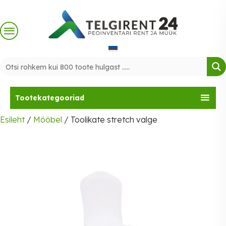
Skip
to
content
Tootekategooriad
Esileht
/
Mööbel
/ Toolikate stretch valge