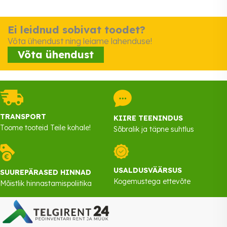
Ei leidnud sobivat toodet?
Võta ühendust ning leiame lahenduse!
Võta ühendust
TRANSPORT
KIIRE TEENINDUS
Toome tooteid Teile kohale!
Sõbralik ja täpne suhtlus
USALDUSVÄÄRSUS
SUUREPÄRASED HINNAD
Kogemustega ettevõte
Mõistlik hinnastamispoliitika