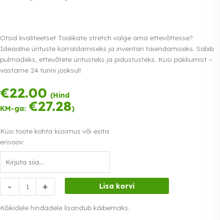
Otsid kvaliteetset Toolikate stretch valge oma ettevõttesse?
Ideaalne ürituste korraldamiseks ja inventari täiendamiseks. Sobib
pulmadeks, ettevõtete üritusteks ja pidustusteks. Küsi pakkumist –
vastame 24 tunni jooksul!
€
22.00
Tasu kolmes
(Hind
võrdses osas.
€
27.28
KM-ga:
)
0% intress
Loe lähemalt
Küsi toote kohta küsimus või esita
erisoov:
Toolikate
-
+
Lisa korvi
stretch
valge
Kõikidele hindadele lisandub käibemaks.
kogus