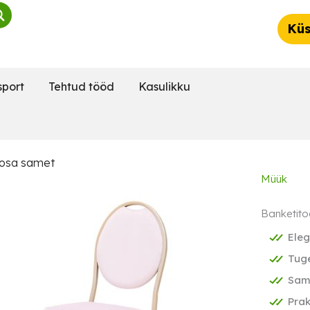
Küs
sport
Tehtud tööd
Kasulikku
oosa samet
Müük
Banketito
Eleg
Tug
Same
Prak