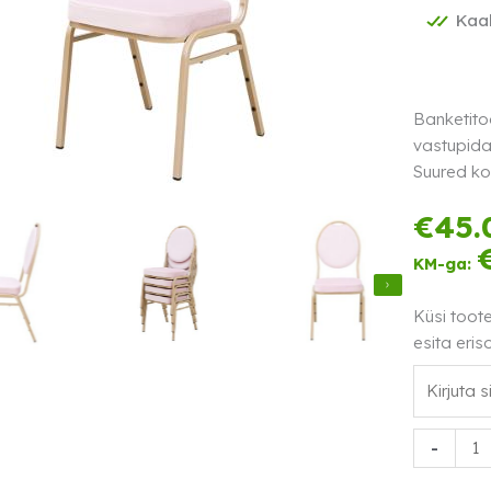
Kaal
Banketito
vastupida
Suured ko
€
45.
KM-ga:
Küsi toot
esita eris
Banketito
-
Hermiine,