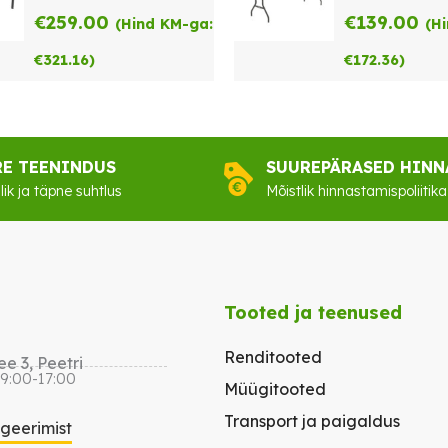
€
259.00
€
139.00
(Hind KM-ga:
(H
€
321.16
)
€
172.36
)
RE TEENINDUS
SUUREPÄRASED HINN
lik ja täpne suhtlus
Mõistlik hinnastamispoliitika
Tooted ja teenused
Renditooted
e 3, Peetri
 9:00-17:00
Müügitooted
Transport ja paigaldus
igeerimist