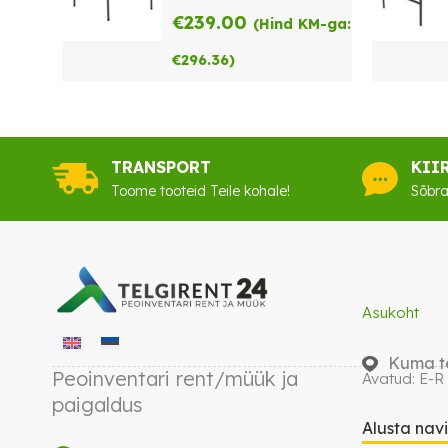
€
239.00
(Hind KM-ga:
€
296.36
)
TRANSPORT
KII
Toome tooteid Teile kohale!
Sõbra
Asukoht
Kuma te
Peoinventari rent/müük ja
Avatud: E-R
paigaldus
Alusta nav