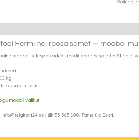
roosa
Kõikidele
samet
kogus
Lisainfo
Transport
Rendi info
itool Hermiine, roosa samet — mööbel mü
alne mööbel ürituspaikadele, rendifirmadele ja ettevõtetele.
 andmed
00 kg
l:
roosa viimistlus
ogu mööbli valikut
.
:
info@telgirent24.ee | ☎ 53 565 100. Tarne üle Eesti.