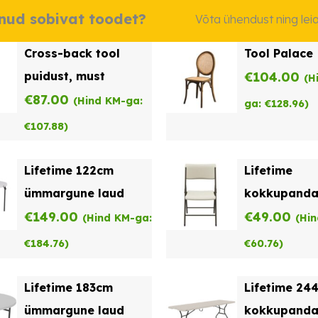
dnud sobivat toodet?
Võta ühendust ning le
Cross-back tool
Tool Palace
puidust, must
€
104.00
(H
€
87.00
(Hind KM-ga:
ga:
€
128.96
)
€
107.88
)
Lifetime 122cm
Lifetime
ümmargune laud
kokkupanda
€
149.00
€
49.00
(Hind KM-ga:
(Hi
€
184.76
)
€
60.76
)
Lifetime 183cm
Lifetime 24
ümmargune laud
kokkupanda