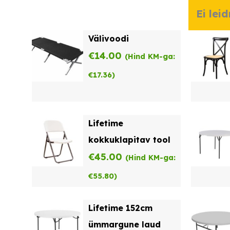
Ei lei
Välivoodi
€
14.00
(Hind KM-ga:
€
17.36
)
Lifetime
kokkuklapitav tool
€
45.00
(Hind KM-ga:
€
55.80
)
Lifetime 152cm
ümmargune laud