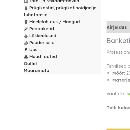
Info- ja reklaamtahvlid
laudlinad
Servjetid ja
Prügikastid, prügikotihoidjad ja
kaunistused
tuhatoosid
Toolikatted
Meelelahutus / Mängud
Kirjeldus
Peopaketid
Lõkkealused
Banket
Puuderiiulid
Uus
Professiona
Muud tooted
Outlet
Tehnilised
Määramata
Mõõt:
2
Materja
Vaata ka
k
Telli kohe