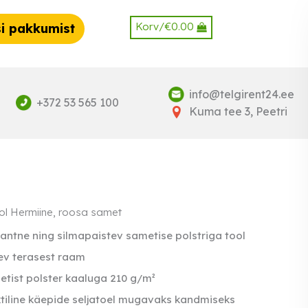
Korv/
€
0.00
i pakkumist
info@telgirent24.ee
+372 53 565 100
Kuma tee 3, Peetri
ol Hermiine, roosa samet
antne ning silmapaistev sametise polstriga tool
ev terasest raam
tist polster kaaluga 210 g/m²
tiline käepide seljatoel mugavaks kandmiseks