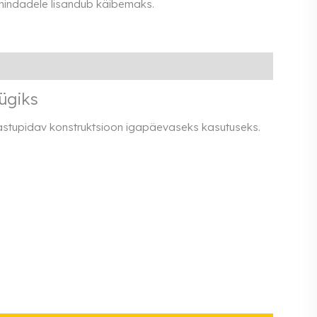
 hindadele lisandub käibemaks.
ügiks
 Vastupidav konstruktsioon igapäevaseks kasutuseks.