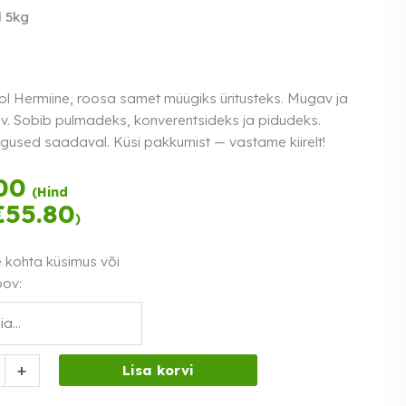
 5kg
ol Hermiine, roosa samet müügiks üritusteks. Mugav ja
v. Sobib pulmadeks, konverentsideks ja pidudeks.
gused saadaval. Küsi pakkumist — vastame kiirelt!
Tasu kolmes
00
(Hind
võrdses osas.
€
55.80
)
Loe lähemalt
0% intress
e kohta küsimus või
oov:
ol
+
Lisa korvi