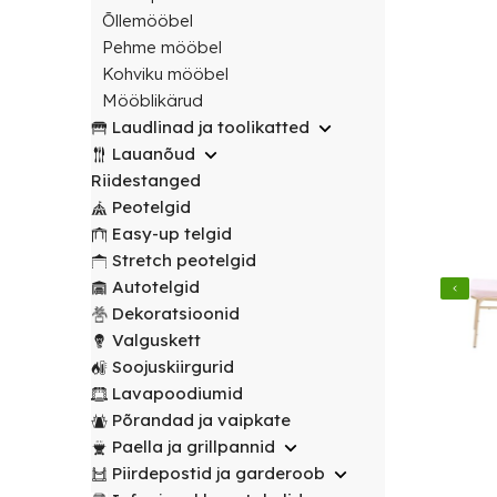
transport
peotelgid
Korv/
valitud
€
0.00
peotelgid
Puuderiiulid
Õllemööbel
vabalt
Prügikastid
Peeglid
Valgustus
sihtpunkti.
Pehme mööbel
Peomööbel
valitud
Peomööbel
Kohviku mööbel
Riidestanged
Muud
sihtpunkti.
Valguskett
POPULAARNE
Lauad
Mööblikärud
renditooted
Lauad
Loe
Meelelahutus
Laudlinad ja toolikatted
lähemalt
Lauanõud
Toolid
Loe
Peopaketid
Toolid
Lauanõud
lähemalt
/
Lavapoodiumid
POPULAARNE
/
Riidestanged
Prügikastid
Pingid
Pingid
Peotelgid
Mängud ja
Easy-up telgid
Laudlinad
meelelahutus
Mööbli
Stretch peotelgid
ja
transpordikärud
Autotelgid
toolikatted
Dekoratsioonid
Laudlinad
Ümmargused
Valguskett
ja
laudlinad
Soojuskiirgurid
toolikatted
Lavapoodiumid
Kandilised
Ümmargused
Põrandad ja vaipkate
laudlinad
laudlinad
Paella ja grillpannid
Piirdepostid ja garderoob
Toolikatted
Kandilised