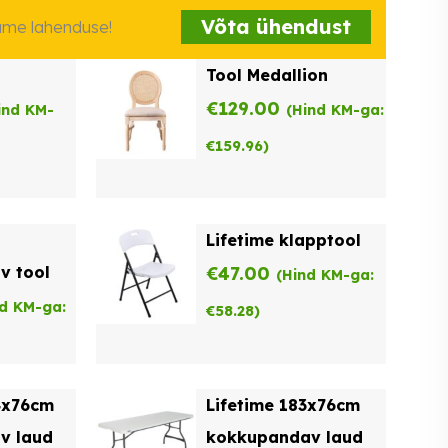
Võta ühendust
iame lahenduse!
Tool Medallion
€
129.00
ind KM-
(Hind KM-ga:
€
159.96
)
Lifetime klapptool
v tool
€
47.00
(Hind KM-ga:
nd KM-ga:
€
58.28
)
4x76cm
Lifetime 183x76cm
v laud
kokkupandav laud