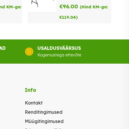
€
96.00
ind KM-ga:
(Hind KM-ga:
€
119.04
)
AD
USALDUSVÄÄRSUS
Kogemustega ettevõte
Info
Kontakt
Renditingimused
Müügitingimused