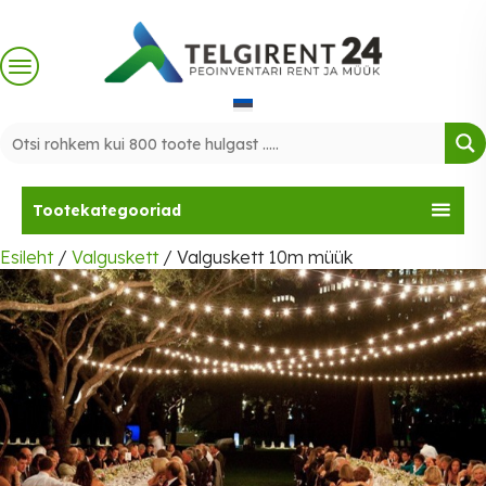
Skip
to
content
Tootekategooriad
Esileht
/
Valguskett
/ Valguskett 10m müük