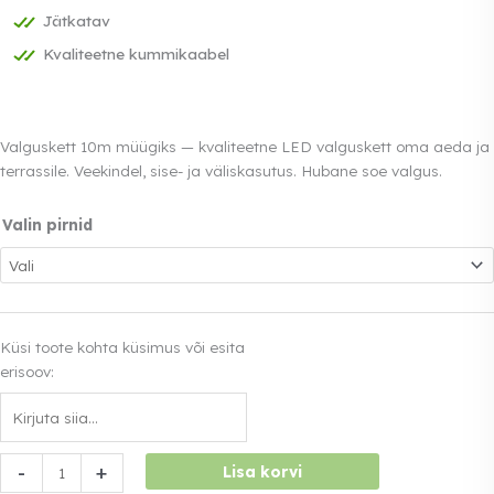
Jätkatav
Kvaliteetne kummikaabel
Valguskett 10m müügiks — kvaliteetne LED valguskett oma aeda ja
terrassile. Veekindel, sise- ja väliskasutus. Hubane soe valgus.
Valin pirnid
Küsi toote kohta küsimus või esita
erisoov:
Valguskett
-
+
Lisa korvi
10m