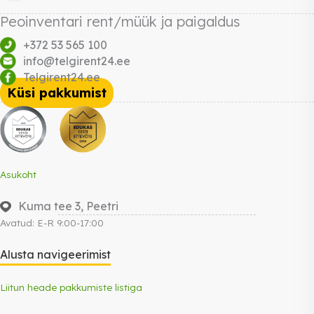
Peoinventari rent/müük ja paigaldus
+372 53 565 100
info@telgirent24.ee
Telgirent24.ee
Küsi pakkumist
Asukoht
Kuma tee 3, Peetri
Avatud: E-R 9:00-17:00
Alusta navigeerimist
Liitun heade pakkumiste listiga