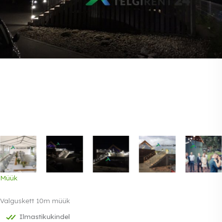
Müük
Valguskett 10m müük
Ilmastikukindel