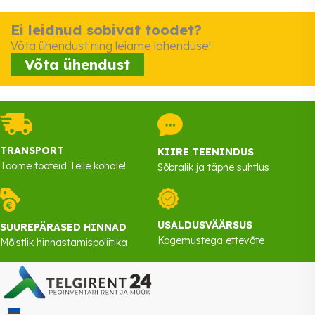
Ei leidnud sobivat toodet?
Võta ühendust ning leiame lahenduse!
Võta ühendust
TRANSPORT
KIIRE TEENINDUS
Toome tooteid Teile kohale!
Sõbralik ja täpne suhtlus
USALDUSVÄÄRSUS
SUUREPÄRASED HINNAD
Kogemustega ettevõte
Mõistlik hinnastamispoliitika