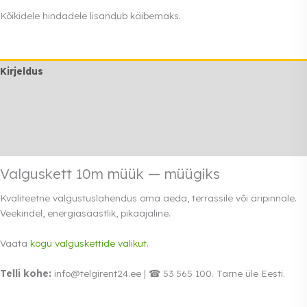
müük
Kõikidele hindadele lisandub käibemaks.
kogus
Kirjeldus
Lisainfo
Transport
Rendi info
Valguskett 10m müük — müügiks
Kvaliteetne valgustuslahendus oma aeda, terrassile või äripinnale.
Veekindel, energiasäästlik, pikaajaline.
Vaata
kogu valguskettide valikut
.
Telli kohe:
info@telgirent24.ee | ☎ 53 565 100. Tarne üle Eesti.