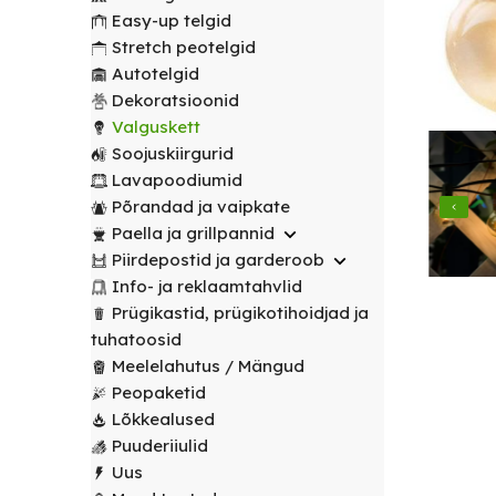
transport
peotelgid
Korv/
valitud
€
0.00
peotelgid
Puuderiiulid
Easy-up telgid
vabalt
Prügikastid
Peeglid
Valgustus
sihtpunkti.
Stretch peotelgid
Peomööbel
valitud
Peomööbel
Autotelgid
Riidestanged
Muud
sihtpunkti.
Valguskett
POPULAARNE
Lauad
Dekoratsioonid
renditooted
Lauad
Loe
Meelelahutus
Valguskett
lähemalt
Lauanõud
Toolid
Loe
Peopaketid
Toolid
Soojuskiirgurid
lähemalt
/
Lavapoodiumid
POPULAARNE
/
Lavapoodiumid
Prügikastid
Pingid
Pingid
Põrandad ja vaipkate
Mängud ja
Paella ja grillpannid
Laudlinad
meelelahutus
Mööbli
Piirdepostid ja garderoob
ja
transpordikärud
Info- ja reklaamtahvlid
toolikatted
Prügikastid, prügikotihoidjad ja
Laudlinad
Ümmargused
tuhatoosid
ja
laudlinad
Meelelahutus / Mängud
toolikatted
Peopaketid
Kandilised
Ümmargused
Lõkkealused
laudlinad
laudlinad
Puuderiiulid
Uus
Toolikatted
Kandilised