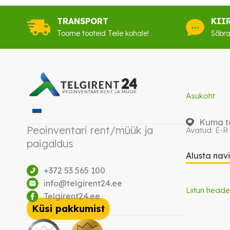
TRANSPORT
KII
Toome tooteid Teile kohale!
Sõbra
Asukoht
Kuma te
Peoinventari rent/müük ja
Avatud: E-R
paigaldus
Alusta nav
+372 53 565 100
info@telgirent24.ee
Liitun heade
Telgirent24.ee
Küsi pakkumist