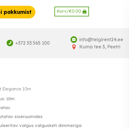
Korv/
€
0.00
i pakkumist
info@telgirent24.ee
+372 53 565 100
Kuma tee 3, Peetri
t Elegance 10m
us: 10m
katav
utatav siseruumides
leeritav valgus valgusketi dimmeriga