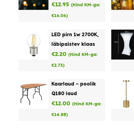
€
12.95
(Hind KM-ga:
€
16.06
)
LED pirn 1w 2700K,
läbipaistev klaas
€
2.20
(Hind KM-ga:
€
2.73
)
Kaarlaud – poolik
Q180 laud
€
12.00
(Hind KM-ga:
€
14.88
)