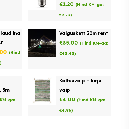
€
2.20
(Hind KM-ga:
€
2.73
)
laudlina
Valguskett 30m rent
t
€
35.00
(Hind KM-ga:
ne
Praegune
.00
(Hind
€
43.40
)
hind
)
on:
l
Kaltsuvaip – kirju
00.
€22.00.
, 3m
vaip
€
4.00
 KM-ga:
(Hind KM-ga:
€
4.96
)