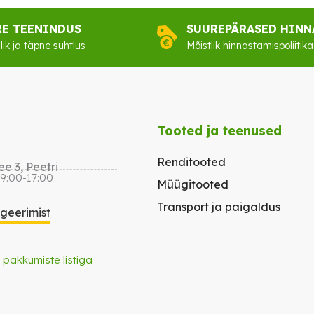
RE TEENINDUS
SUUREPÄRASED HINN
lik ja täpne suhtlus
Mõistlik hinnastamispoliitika
Tooted ja teenused
Renditooted
e 3, Peetri
 9:00-17:00
Müügitooted
Transport ja paigaldus
igeerimist
 pakkumiste listiga