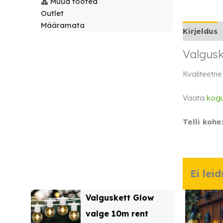
Muud tooted
laudlinad
Servjetid ja
Outlet
kaunistused
Määramata
Toolikatted
Kirjeldus
Valgus
Kvaliteetne
Vaata
kogu
Telli kohe
Ei lei
Valguskett Glow
valge 10m rent