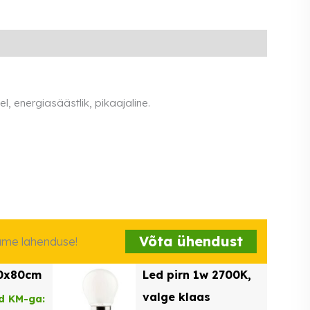
l, energiasäästlik, pikaajaline.
Võta ühendust
iame lahenduse!
60x80cm
Led pirn 1w 2700K,
valge klaas
d KM-ga: