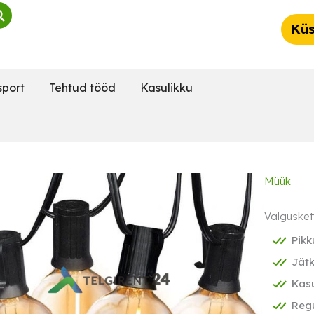
Küs
sport
Tehtud tööd
Kasulikku
Müük
Valgusket
Pikk
Jät
Kas
Regu