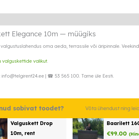
Lisainfo
Transport
Rendi info
kett Elegance 10m — müügiks
 valgustuslahendus oma aeda, terrassile või äripinnale. Veekinde
 valguskettide valikut
.
:
info@telgirent24.ee | ☎ 53 565 100. Tarne üle Eesti.
dnud sobivat toodet?
Võta ühendust ning le
Valguskett Drop
Baarilett 1
10m, rent
€
99.00
(Hin