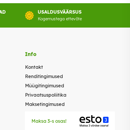
AD
USALDUSVÄÄRSUS
Kogemustega ettevõte
Info
Kontakt
Renditingimused
Müügitingimused
Privaatsuspoliitika
Maksetingimused
Maksa 3-s osas!