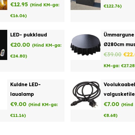
€
12.95
(Hind KM-ga:
€
122.76
)
€
16.06
)
LED- pukklaud
Ümmargune 
€
20.00
Ø280cm mus
(Hind KM-ga:
Alg
€
39.00
€
22
€
24.80
)
hind
KM-ga:
€
27.28
oli:
Kuldne LED-
Voolukaabe
€39.
laualamp
valgusketile
€
9.00
€
7.00
(Hind KM-ga:
(Hind
€
11.16
)
€
8.68
)