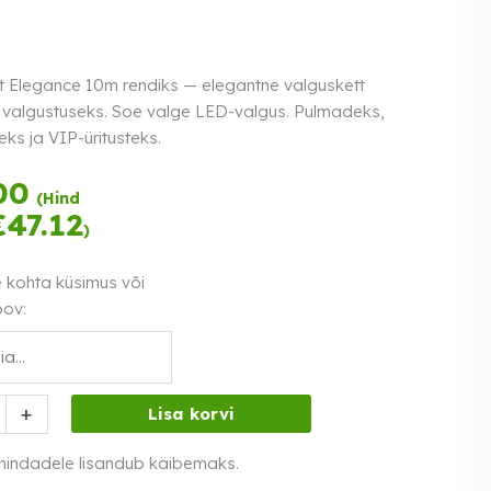
t Elegance 10m rendiks — elegantne valguskett
s valgustuseks. Soe valge LED-valgus. Pulmadeks,
ks ja VIP-üritusteks.
Tasu kolmes
00
(Hind
võrdses osas.
€
47.12
)
Loe lähemalt
0% intress
e kohta küsimus või
oov:
t
+
Lisa korvi
 hindadele lisandub käibemaks.