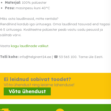
Materjal:
100% polüester
Pesu:
masinpesu kuni 40°C
Miks osta laudlinasid, mitte rentida?
Rendihind kordub iga üritusega. Oma laudlinad tasuvad end tagasi
4-5 üritusega. Kvaliteetne polüester peab vastu sadu pesusid ja
säilitab värvi.
Vaata
kogu laudlinade valikut
.
Telli kohe:
info@telgirent24.ee | ☎ 53 565 100. Tarne üle Eesti.
Ei leidnud sobivat toodet?
Võta ühendust ning leiame lahenduse!
Võta ühendust