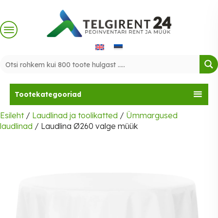
Skip
to
content
Tootekategooriad
Esileht
/
Laudlinad ja toolikatted
/
Ümmargused
laudlinad
/ Laudlina Ø260 valge müük