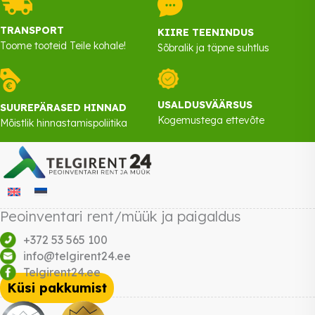
TRANSPORT
KIIRE TEENINDUS
Toome tooteid Teile kohale!
Sõbralik ja täpne suhtlus
USALDUSVÄÄRSUS
SUUREPÄRASED HINNAD
Kogemustega ettevõte
Mõistlik hinnastamispoliitika
Peoinventari rent/müük ja paigaldus
+372 53 565 100
info@telgirent24.ee
Telgirent24.ee
Küsi pakkumist