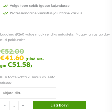
Valge toon sobib igasse kujundusse
Professionaalne viimistlus ja ühtlane värvus
Laudlina Ø260 valge müük rendiks üritusteks. Mugav ja vastupidav.
Küsi pakkumist!
Tasu
Algne
€
52.00
kolmes
hind
Praegune
€
41.60
võrdses
(Hind KM-
oli:
hind
€
51.58
osas.
0%
Loe lähemalt
€52.00.
ga:
)
on:
intress
€41.60.
Küsi toote kohta küsimus või esita
erisoov:
Laudlina
-
+
Lisa korvi
Ø260