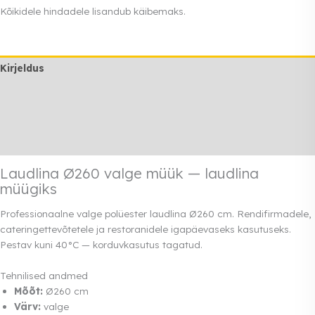
valge
Kõikidele hindadele lisandub käibemaks.
müük
kogus
Kirjeldus
Lisainfo
Transport
Rendi info
Laudlina Ø260 valge müük — laudlina
müügiks
Professionaalne valge polüester laudlina Ø260 cm. Rendifirmadele,
cateringettevõtetele ja restoranidele igapäevaseks kasutuseks.
Pestav kuni 40°C — korduvkasutus tagatud.
Tehnilised andmed
Mõõt:
Ø260 cm
Värv:
valge