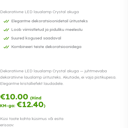
Dekoratiivne LED laualamp Crystal akuga
Elegantne dekoratsioonidetail üritusteks
Loob viimistletud ja piduliku meeleolu
Suured kogused saadaval
Kombineeri teiste dekoratsioonidega
Dekoratiivne LED laualamp Crystal akuga — juhtmevaba
dekoratiivne laualamp üritusteks. Akutoide, ei vaja pistikupesa.
Elegantne kristalliefekt laudadele.
€
10.00
Tasu kolmes
(Hind
võrdses osas.
€
12.40
KM-ga:
)
0% intress
Loe lähemalt
Küsi toote kohta küsimus või esita
erisoov: