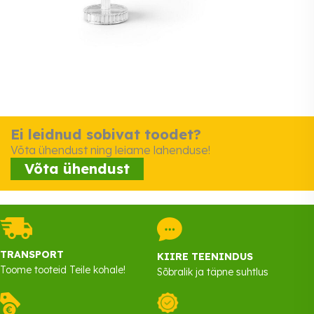
Ei leidnud sobivat toodet?
Võta ühendust ning leiame lahenduse!
Võta ühendust
TRANSPORT
KIIRE TEENINDUS
Toome tooteid Teile kohale!
Sõbralik ja täpne suhtlus