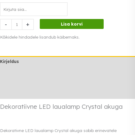
Dekoratiivne
-
+
Lisa korvi
LED
laualamp
Kõikidele hindadele lisandub käibemaks.
Crystal
akuga
kogus
Kirjeldus
Lisainfo
Transport
Rendi info
Dekoratiivne LED laualamp Crystal akuga
Dekorativne LED laualamp Crystal akuga sobib erinevatele