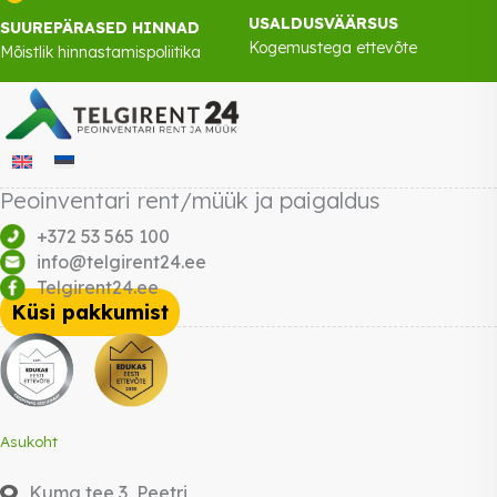
USALDUSVÄÄRSUS
SUUREPÄRASED HINNAD
Kogemustega ettevõte
Mõistlik hinnastamispoliitika
Peoinventari rent/müük ja paigaldus
+372 53 565 100
info@telgirent24.ee
Telgirent24.ee
Küsi pakkumist
Asukoht
Kuma tee 3, Peetri