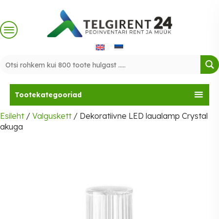
Skip
to
content
Tootekategooriad
Esileht
/
Valguskett
/ Dekoratiivne LED laualamp Crystal
akuga