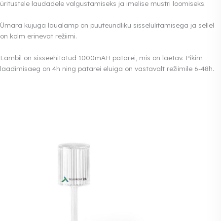
üritustele laudadele valgustamiseks ja imelise mustri loomiseks.
Ümara kujuga laualamp on puuteundliku sisselülitamisega ja sellel
on kolm erinevat režiimi.
Lambil on sisseehitatud 1000mAH patarei, mis on laetav. Pikim
laadimisaeg on 4h ning patarei eluiga on vastavalt režiimile 6-48h.