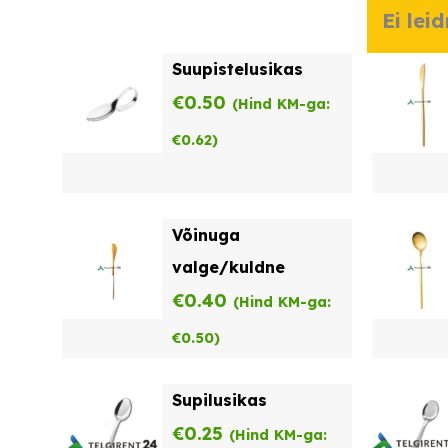
Ei lei
Suupistelusikas
€
0.50
(Hind KM-ga:
€
0.62
)
Võinuga
valge/kuldne
€
0.40
(Hind KM-ga:
€
0.50
)
Supilusikas
€
0.25
(Hind KM-ga: