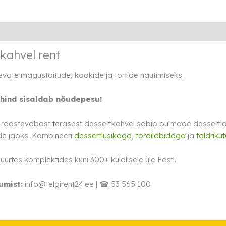
Lisainfo
Rendi info
kahvel rent
evate magustoitude, kookide ja tortide nautimiseks.
 hind sisaldab nõudepesu!
e roostevabast terasest dessertkahvel sobib pulmade dessertla
de jaoks. Kombineeri
dessertlusikaga
,
tordilabidaga
ja
taldriku
urtes komplektides kuni 300+ külalisele üle Eesti.
umist:
info@telgirent24.ee | ☎ 53 565 100