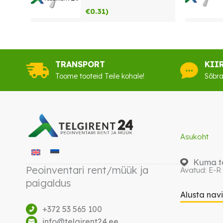
€
0.31
)
TRANSPORT
KII
Toome tooteid Teile kohale!
Sõbra
Asukoht
Kuma te
Peoinventari rent/müük ja
Avatud: E-R
paigaldus
Alusta nav
+372 53 565 100
info@telgirent24.ee