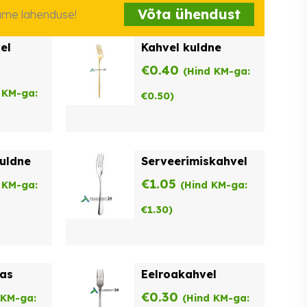
Võta ühendust
iame lahenduse!
el
Kahvel kuldne
€
0.40
(Hind KM-ga:
 KM-ga:
€
0.50
)
kuldne
Serveerimiskahvel
€
1.05
 KM-ga:
(Hind KM-ga:
€
1.30
)
kas
Eelroakahvel
€
0.30
 KM-ga:
(Hind KM-ga: