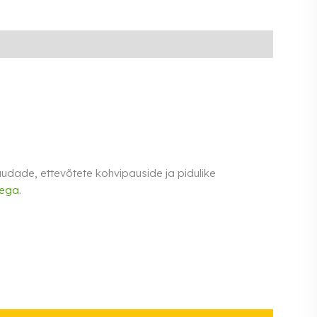
udade, ettevõtete kohvipauside ja pidulike
tega
.