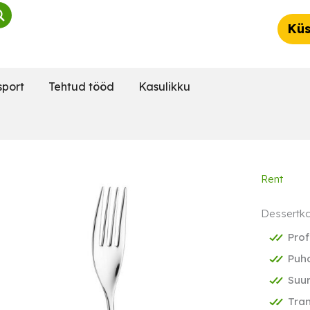
Küs
sport
Tehtud tööd
Kasulikku
Rent
Dessertka
Prof
Puha
Suu
Tran