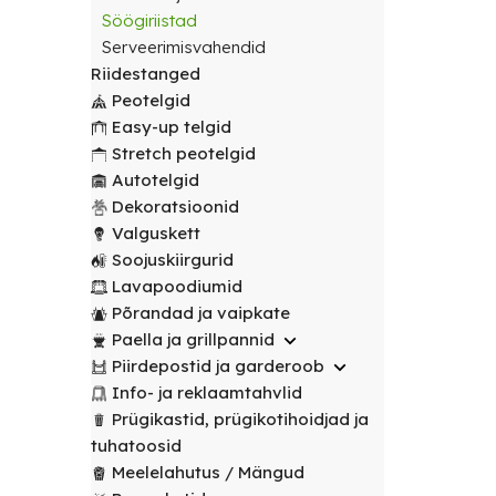
transport
peotelgid
Korv/
valitud
€
0.00
peotelgid
Puuderiiulid
Söögiriistad
vabalt
Prügikastid
Peeglid
Valgustus
sihtpunkti.
Serveerimisvahendid
Peomööbel
valitud
Peomööbel
Riidestanged
Riidestanged
Muud
sihtpunkti.
Valguskett
POPULAARNE
Lauad
Peotelgid
renditooted
Lauad
Loe
Meelelahutus
Easy-up telgid
lähemalt
Lauanõud
Toolid
Loe
Peopaketid
Toolid
Stretch peotelgid
lähemalt
/
Lavapoodiumid
POPULAARNE
/
Autotelgid
Prügikastid
Pingid
Pingid
Dekoratsioonid
Mängud ja
Valguskett
Laudlinad
meelelahutus
Mööbli
Soojuskiirgurid
ja
transpordikärud
Lavapoodiumid
toolikatted
Põrandad ja vaipkate
Laudlinad
Ümmargused
Paella ja grillpannid
ja
laudlinad
Piirdepostid ja garderoob
toolikatted
Info- ja reklaamtahvlid
Kandilised
Ümmargused
Prügikastid, prügikotihoidjad ja
laudlinad
laudlinad
tuhatoosid
Meelelahutus / Mängud
Toolikatted
Kandilised