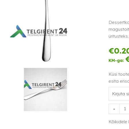
Dessertka
magustoit
üritusteks.
€
0.2
KM-ga:
Küsi toot
esita eris
Dessertka
-
kogus
Kõikidele