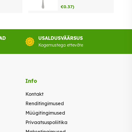
€
0.37
)
AD
USALDUSVÄÄRSUS
Kogemustega ettevõte
Info
Kontakt
Renditingimused
Müügitingimused
Privaatsuspoliitika
Maksetingimused