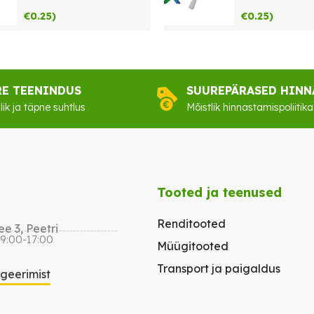
€
0.25
)
€
0.25
)
RE TEENINDUS
SUUREPÄRASED HINN
lik ja täpne suhtlus
Mõistlik hinnastamispoliitika
Tooted ja teenused
Renditooted
e 3, Peetri
 9:00-17:00
Müügitooted
Transport ja paigaldus
igeerimist