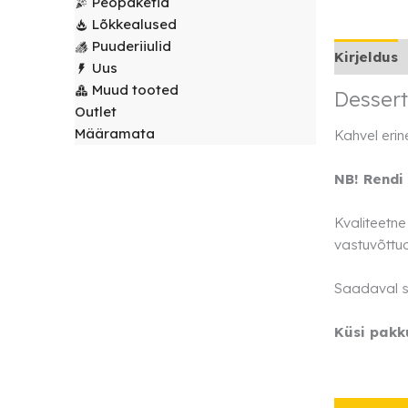
Peopaketid
laudlinad
Servjetid ja
Lõkkealused
kaunistused
Puuderiiulid
Toolikatted
Kirjeldus
Uus
Muud tooted
Dessert
Outlet
Määramata
Kahvel erin
NB! Rendi
Kvaliteetn
vastuvõttu
Saadaval su
Küsi pakk