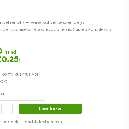
hvel rendiks — väike kahvel dessertide ja
ude söömiseks. Roostevaba teras. Suured komplektid
Tasu kolmes
0
(Hind
võrdses osas.
€
0.25
)
Loe lähemalt
0% intress
e kohta küsimus või
oov:
hvel
+
Lisa korvi
 hindadele lisandub käibemaks.