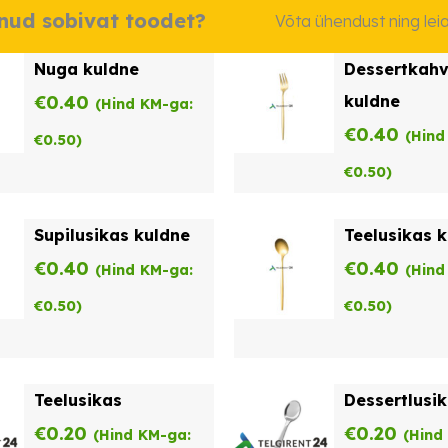
dnud sobivat toodet?
Võta ühendust ning le
Nuga kuldne
Dessertkahv
€
0.40
kuldne
(Hind KM-ga:
€
0.40
(Hind
€
0.50
)
€
0.50
)
Supilusikas kuldne
Teelusikas 
€
0.40
€
0.40
(Hind KM-ga:
(Hind
€
0.50
)
€
0.50
)
Teelusikas
Dessertlusi
€
0.20
€
0.20
(Hind KM-ga:
(Hind