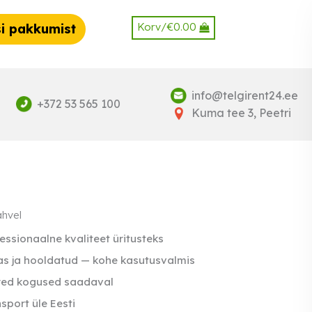
Korv/
€
0.00
i pakkumist
info@telgirent24.ee
+372 53 565 100
Kuma tee 3, Peetri
hvel
essionaalne kvaliteet üritusteks
s ja hooldatud — kohe kasutusvalmis
red kogused saadaval
sport üle Eesti