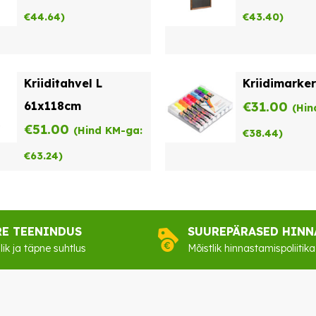
€
44.64
)
€
43.40
)
Kriiditahvel L
Kriidimarker
61x118cm
€
31.00
(Hin
€
51.00
(Hind KM-ga:
€
38.44
)
€
63.24
)
RE TEENINDUS
SUUREPÄRASED HINN
lik ja täpne suhtlus
Mõistlik hinnastamispoliitika