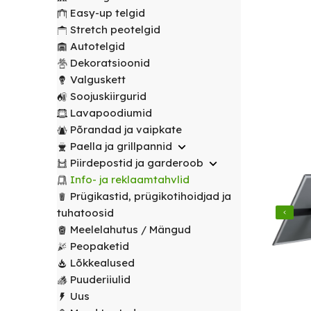
transport
peotelgid
Korv/
valitud
€
0.00
peotelgid
Puuderiiulid
Easy-up telgid
vabalt
Prügikastid
Peeglid
Valgustus
sihtpunkti.
Stretch peotelgid
Peomööbel
valitud
Peomööbel
Autotelgid
Riidestanged
Muud
sihtpunkti.
Valguskett
POPULAARNE
Lauad
Dekoratsioonid
renditooted
Lauad
Loe
Meelelahutus
Valguskett
lähemalt
Lauanõud
Toolid
Loe
Peopaketid
Toolid
Soojuskiirgurid
lähemalt
/
Lavapoodiumid
POPULAARNE
/
Lavapoodiumid
Prügikastid
Pingid
Pingid
Põrandad ja vaipkate
Mängud ja
Paella ja grillpannid
Laudlinad
meelelahutus
Mööbli
Piirdepostid ja garderoob
ja
transpordikärud
Info- ja reklaamtahvlid
toolikatted
Prügikastid, prügikotihoidjad ja
Laudlinad
Ümmargused
tuhatoosid
ja
laudlinad
Meelelahutus / Mängud
toolikatted
Peopaketid
Kandilised
Ümmargused
Lõkkealused
laudlinad
laudlinad
Puuderiiulid
Uus
Toolikatted
Kandilised