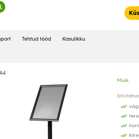
Küs
sport
Tehtud tööd
Kasulikku
 A4
Müük
Infotahve
väga
tera
hori
kiir