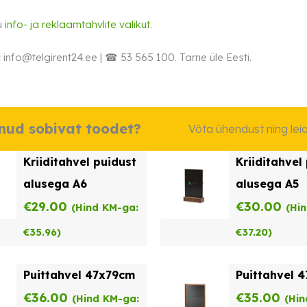
u
info- ja reklaamtahvlite valikut
.
:
info@telgirent24.ee | ☎ 53 565 100. Tarne üle Eesti.
dnud sobivat toodet?
Võta ühendust ning le
Kriiditahvel puidust
Kriiditahvel
alusega A6
alusega A5
€
29.00
€
30.00
(Hind KM-ga:
(Hi
€
35.96
)
€
37.20
)
Puittahvel 47x79cm
Puittahvel 
€
36.00
€
35.00
(Hind KM-ga:
(Hin