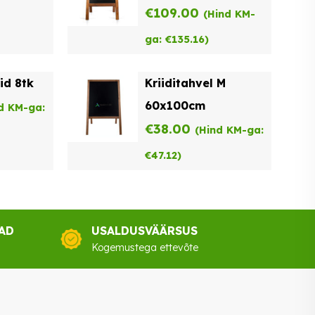
€
109.00
(Hind KM-
ga:
€
135.16
)
id 8tk
Kriiditahvel M
60x100cm
d KM-ga:
€
38.00
(Hind KM-ga:
€
47.12
)
AD
USALDUSVÄÄRSUS
Kogemustega ettevõte