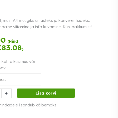
, must A4 müügiks üritusteks ja konverentsideks.
aalne viitamine ja info kuvamine. Küsi pakkumist!
Tasu kolmes
00
(Hind
võrdses osas.
€
83.08
)
Loe lähemalt
0% intress
e kohta küsimus või
oov:
,
+
Lisa korvi
 hindadele lisandub käibemaks.