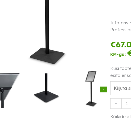
Infotahvel
Profession
€
67.
KM-ga:
Küsi toot
esita eris
Infotahvel
-
must
A4
Kõikidele
kogus