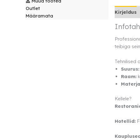
Muud tooted
laudlinad
Servjetid ja
Outlet
Kirjeldus
kaunistused
Määramata
Toolikatted
Infotah
Professiona
teibiga sein
Tehnilised
Suurus:
Raam:
k
Materja
Kellele?
Restorani
Hotellid:
F
Kauplused