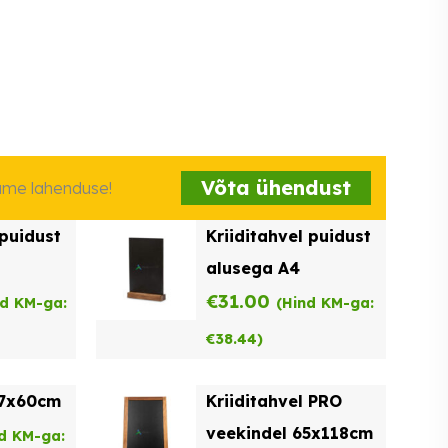
Võta ühendust
iame lahenduse!
 puidust
Kriiditahvel puidust
alusega A4
€
31.00
nd KM-ga:
(Hind KM-ga:
€
38.44
)
47x60cm
Kriiditahvel PRO
veekindel 65x118cm
d KM-ga: