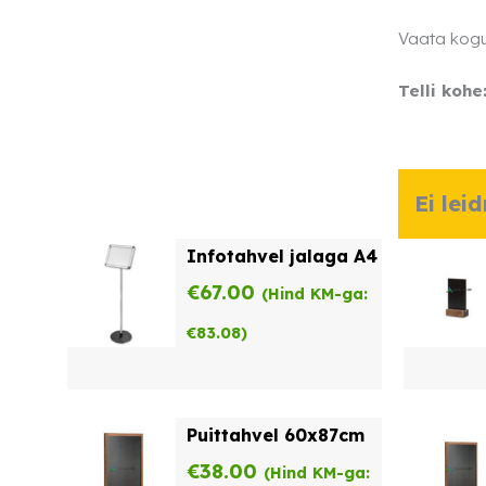
Vaata kog
Telli kohe
Ei lei
Infotahvel jalaga A4
€
67.00
(Hind KM-ga:
€
83.08
)
Puittahvel 60x87cm
€
38.00
(Hind KM-ga: