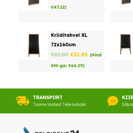
€
47.12
)
Kriiditahvel XL
72x160cm
Algne
Praegune
€
61.00
€
51.85
(Hind
hind
hind
KM-ga:
€
64.29
)
oli:
on:
€61.00.
€51.85.
TRANSPORT
KII
Toome tooteid Teile kohale!
Sõbra