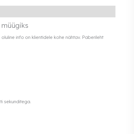
l müügiks
oluline info on klientidele kohe nähtav. Paberileht
i sekunditega.