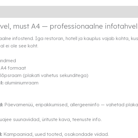
Lisainfo
Rendi info
vel, must A4 — professionaalne infotahve
alne infostend. Iga restoran, hotell ja kauplus vajab kohta, kus 
al ei ole see koht.
 andmed
A4 formaat
lõpsraam (plakati vahetus sekunditega)
l:
alumiiniumraam
d:
Päevamenüü, eripakkumised, allergeeniinfo — vahetad plakat
uajee suunaviidad, ürituste kava, teenuste info.
:
Kampaaniad, uued tooted, osakondade viidad.