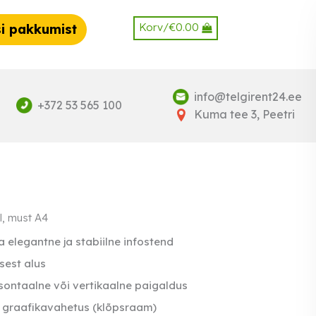
Korv/
€
0.00
i pakkumist
info@telgirent24.ee
+372 53 565 100
Kuma tee 3, Peetri
l, must A4
 elegantne ja stabiilne infostend
sest alus
sontaalne või vertikaalne paigaldus
e graafikavahetus (klõpsraam)