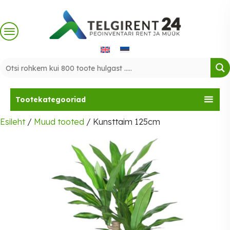
Skip
to
content
Tootekategooriad
Esileht
/
Muud tooted
/ Kunsttaim 125cm