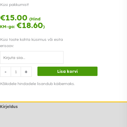
Küsi pakkumist!
€
15.00
Tasu kolmes
(Hind
võrdses osas.
€
18.60
KM-ga:
)
0% intress
Loe lähemalt
Küsi toote kohta küsimus või esita
erisoov:
Kunsttaim
-
+
Lisa korvi
125cm
kogus
Kõikidele hindadele lisandub käibemaks.
Kirjeldus
Lisainfo
Transport