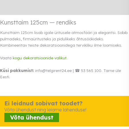
Rendi info
Kunsttaim 125cm — rendiks
Kunsttaim 125cm lisab igale üritusele atmosfääri ja elegantsi. Sobib
pulmadeks, firmaüritusteks ja pidulikeks õhtusöökideks.
Kombineeritav teiste dekoratsioonidega tervikliku ilme loomiseks.
Vaata
kogu dekoratsioonide valikut
.
Küsi pakkumist:
info@telgirent24.ee | ☎ 53 565 100. Tarne üle
Eesti.
Ei leidnud sobivat toodet?
Võta ühendust ning leiame lahenduse!
Võta ühendust