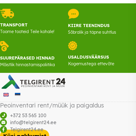
TRANSPORT
KIIRE TEENINDUS
Toome tooteid Teile kohale!
Sõbralik ja täpne suhtlus
USALDUSVÄÄRSUS
SUUREPÄRASED HINNAD
Kogemustega ettevõte
Mõistlik hinnastamispoliitika
Peoinventari rent/müük ja paigaldus
+372 53 565 100
info@telgirent24.ee
Telgirent24.ee