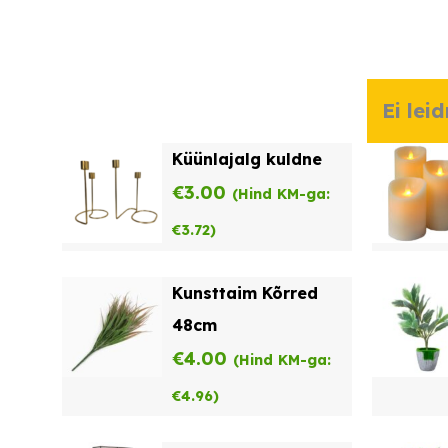
Ei lei
Küünlajalg kuldne
€
3.00
(Hind KM-ga:
€
3.72
)
Kunsttaim Kõrred
48cm
€
4.00
(Hind KM-ga:
€
4.96
)