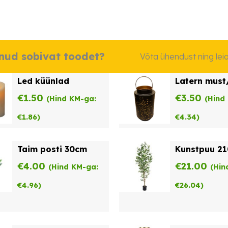
dnud sobivat toodet?
Võta ühendust ning le
Led küünlad
Latern must
€
1.50
€
3.50
(Hind KM-ga:
(Hind
€
1.86
)
€
4.34
)
Taim posti 30cm
Kunstpuu 2
€
4.00
€
21.00
(Hind KM-ga:
(Hin
€
4.96
)
€
26.04
)