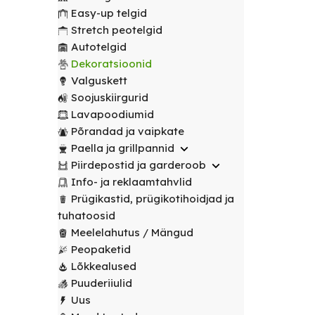
transport
peotelgid
Korv/
valitud
€
0.00
peotelgid
Puuderiiulid
Easy-up telgid
vabalt
Prügikastid
Peeglid
Valgustus
sihtpunkti.
Stretch peotelgid
Peomööbel
valitud
Peomööbel
Autotelgid
Riidestanged
Muud
sihtpunkti.
Valguskett
POPULAARNE
Lauad
Dekoratsioonid
renditooted
Lauad
Loe
Meelelahutus
Valguskett
lähemalt
Lauanõud
Toolid
Loe
Peopaketid
Toolid
Soojuskiirgurid
lähemalt
/
Lavapoodiumid
POPULAARNE
/
Lavapoodiumid
Prügikastid
Pingid
Pingid
Põrandad ja vaipkate
Mängud ja
Paella ja grillpannid
Laudlinad
meelelahutus
Mööbli
Piirdepostid ja garderoob
ja
transpordikärud
Info- ja reklaamtahvlid
toolikatted
Prügikastid, prügikotihoidjad ja
Laudlinad
Ümmargused
tuhatoosid
ja
laudlinad
Meelelahutus / Mängud
toolikatted
Peopaketid
Kandilised
Ümmargused
Lõkkealused
laudlinad
laudlinad
Puuderiiulid
Uus
Toolikatted
Kandilised