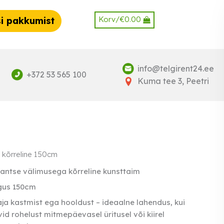
Korv/
€
0.00
i pakkumist
info@telgirent24.ee
+372 53 565 100
Kuma tee 3, Peetri
 kõrreline 150cm
antse välimusega kõrreline kunsttaim
gus 150cm
aja kastmist ega hooldust – ideaalne lahendus, kui
id rohelust mitmepäevasel üritusel või kiirel