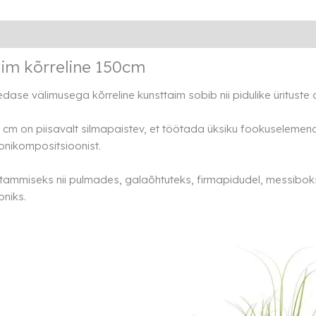
Lisainfo
Rendi info
im kõrreline 150cm
ase välimusega kõrreline kunsttaim sobib nii pidulike ürituste d
 cm on piisavalt silmapaistev, et töötada üksiku fookuselemen
onikompositsioonist.
ammiseks nii pulmades, galaõhtuteks, firmapidudel, messiboksi
oniks.