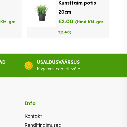
Kunsttaim potis
20cm
€
2.00
 KM-ga:
(Hind KM-ga:
€
2.48
)
AD
USALDUSVÄÄRSUS
Kogemustega ettevõte
Info
Kontakt
Renditingimused