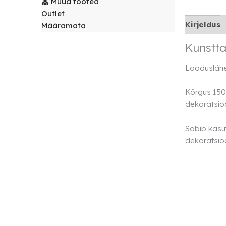
Muud tooted
laudlinad
Servjetid ja
Outlet
kaunistused
Kirjeldus
Määramata
Toolikatted
Kunstta
Looduslähed
Kõrgus 150
dekoratsio
Sobib kasut
dekoratsio