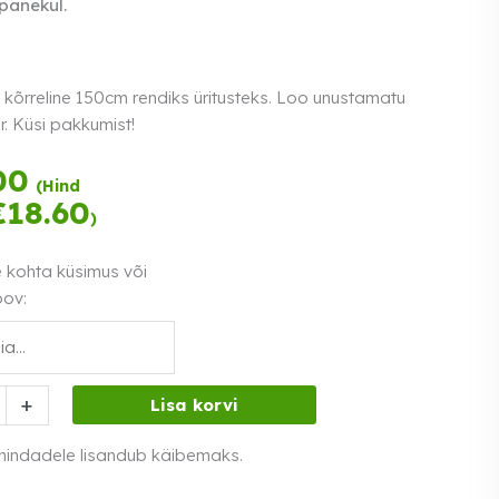
panekul.
 kõrreline 150cm rendiks üritusteks. Loo unustamatu
. Küsi pakkumist!
Tasu kolmes
00
(Hind
võrdses osas.
€
18.60
)
Loe lähemalt
0% intress
e kohta küsimus või
oov:
+
Lisa korvi
 hindadele lisandub käibemaks.