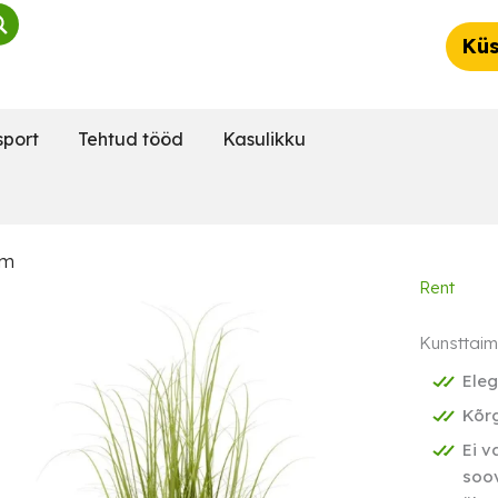
Küs
sport
Tehtud tööd
Kasulikku
cm
Rent
Kunsttaim
Eleg
Kõr
Ei v
soov