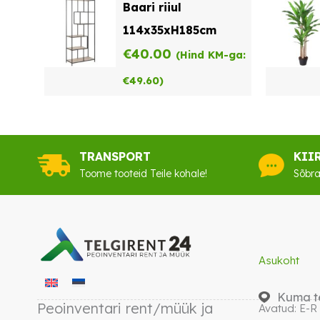
Baari riiul
114x35xH185cm
€
40.00
(Hind KM-ga:
€
49.60
)
TRANSPORT
KII
Toome tooteid Teile kohale!
Sõbra
Asukoht
Kuma te
Peoinventari rent/müük ja
Avatud: E-R