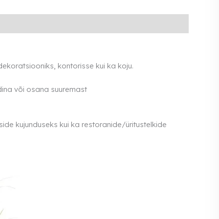
ekoratsiooniks, kontorisse kui ka koju.
dina või osana suuremast
de kujunduseks kui ka restoranide/üritustelkide