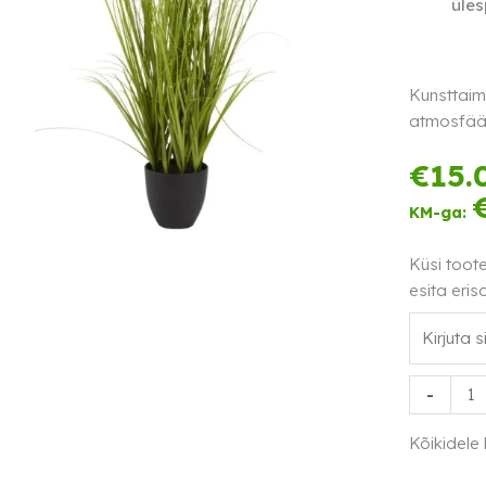
üles
Kunsttaim
atmosfäär
€
15.
KM-ga:
Küsi toot
esita eris
Kunsttaim
-
kõrreline
150cm
Kõikidele
kogus