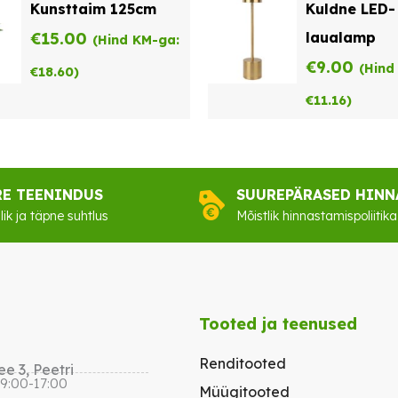
Kunsttaim 125cm
Kuldne LED-
€
15.00
laualamp
(Hind KM-ga:
€
9.00
(Hind
€
18.60
)
€
11.16
)
RE TEENINDUS
SUUREPÄRASED HINN
lik ja täpne suhtlus
Mõistlik hinnastamispoliitika
Tooted ja teenused
Renditooted
e 3, Peetri
 9:00-17:00
Müügitooted