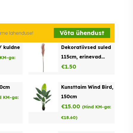
Võta ühendust
iame lahenduse!
/ kuldne
Dekoratiivsed suled
115cm, erinevad
 KM-ga:
värvid
€
1.50
10cm
Kunsttaim Wind Bird,
150cm
d KM-ga:
€
15.00
(Hind KM-ga:
€
18.60
)