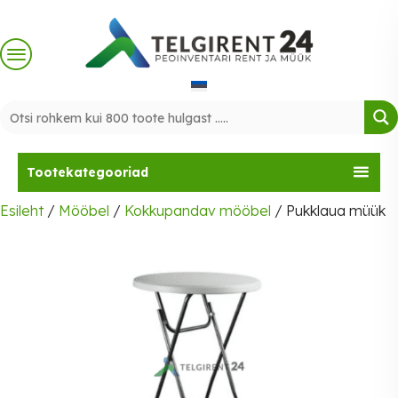
Skip
to
content
Tootekategooriad
Esileht
/
Mööbel
/
Kokkupandav mööbel
/ Pukklaua müük