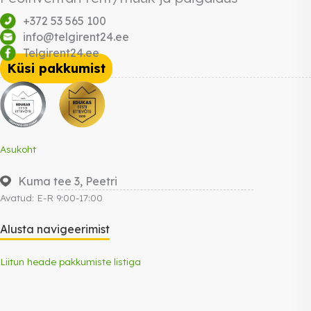
+372 53 565 100
info@telgirent24.ee
Telgirent24.ee
Küsi pakkumist
Asukoht
Kuma tee 3, Peetri
Avatud: E-R 9:00-17:00
Alusta navigeerimist
Liitun heade pakkumiste listiga