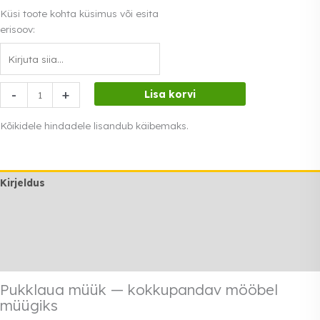
Küsi toote kohta küsimus või esita
erisoov:
Pukklaua
-
+
Lisa korvi
müük
kogus
Kõikidele hindadele lisandub käibemaks.
Kirjeldus
Lisainfo
Transport
Rendi info
Pukklaua müük — kokkupandav mööbel
müügiks