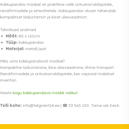
Kokkupandav mööbel on praktiline valik ürituskorraldajatele,
rendifirmadele ja ettevõtetele. Kokkupandav disain tähendab
kompaktset ladustamist ja kiiret ülesseadmist.
Tehnilised andmed
Mõõt:
80 x 110cm
Tüüp:
kokkupandav
Materjal:
metall/puit
Miks osta kokkupandavat mööbel?
Kompaktne ladustamine, kiire ülesseadmine, lihtne transport.
Rendifirmadele ja ürituskorraldajatele, kes vajavad mobiilset
inventari.
Vaata
kogu kokkupandava mööbli valikut
.
Telli kohe:
info@telgirent24.ee | ☎ 53 565 100. Tarne üle Eesti.