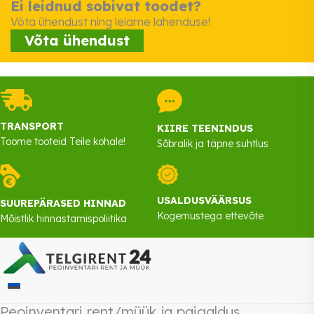
Ei leidnud sobivat toodet?
Võta ühendust ning leiame lahenduse!
Võta ühendust
TRANSPORT
KIIRE TEENINDUS
Toome tooteid Teile kohale!
Sõbralik ja täpne suhtlus
USALDUSVÄÄRSUS
SUUREPÄRASED HINNAD
Kogemustega ettevõte
Mõistlik hinnastamispoliitika
Peoinventari rent/müük ja paigaldus