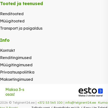
Tooted ja teenused
Renditooted
Müügitooted
Transport ja paigaldus
Info
Kontakt
Renditingimused
Müügitingimused
Privaatsuspoliitika
Maksetingimused
Maksa 3-s
osas!
2026 © Telgirent24.ee |
+372 53 565 100
|
info@telgirent24.ee
Kuma
tee 3 Peetri
Telkide rent
/
Peotelkide müük
/
Easy-Up Telgid