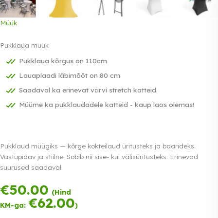
Müük
Pukklaua müük
Pukklaua kõrgus on 110cm
Lauaplaadi läbimõõt on 80 cm
Saadaval ka erinevat värvi stretch katteid.
Müüme ka pukklaudadele katteid - kaup laos olemas!
Pukklaud müügiks — kõrge kokteilaud üritusteks ja baarideks.
Vastupidav ja stiilne. Sobib nii sise- kui välisüritusteks. Erinevad
suurused saadaval.
€
50.00
Tasu kolmes
(Hind
võrdses osas.
€
62.00
KM-ga:
)
0% intress
Loe lähemalt