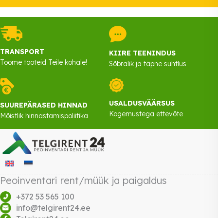
TRANSPORT
KIIRE TEENINDUS
Toome tooteid Teile kohale!
Sõbralik ja täpne suhtlus
USALDUSVÄÄRSUS
SUUREPÄRASED HINNAD
Kogemustega ettevõte
Mõistlik hinnastamispoliitika
Peoinventari rent/müük ja paigaldus
+372 53 565 100
info@telgirent24.ee