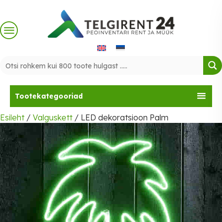
Skip
to
content
Tootekategooriad
Esileht
/
Valguskett
/ LED dekoratsioon Palm