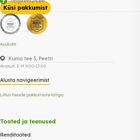
Telgirent24.ee
Küsi pakkumist
Asukoht
Kuma tee 3, Peetri
Avatud: E-R 9:00-17:00
Alusta navigeerimist
Liitun heade pakkumiste listiga
Tooted ja teenused
Renditooted