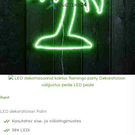
Rent
LED dekoratsioon Palm
Kasutatav sise- ja välistingimustes
384 LEDi