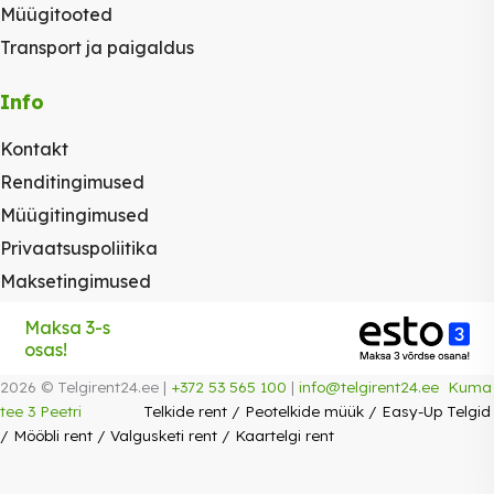
Müügitooted
Transport ja paigaldus
Info
Kontakt
Renditingimused
Müügitingimused
Privaatsuspoliitika
Maksetingimused
Maksa 3-s
osas!
2026 © Telgirent24.ee |
+372 53 565 100
|
info@telgirent24.ee
Kuma
tee 3 Peetri
Telkide rent
/
Peotelkide müük
/
Easy-Up Telgid
/
Mööbli rent
/
Valgusketi rent
/
Kaartelgi rent