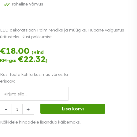
roheline värvus
LED dekoratsioon Palm rendiks ja müügiks. Hubane valgustus
üritusteks. Küsi pakkumist!
€
18.00
Tasu kolmes
(Hind
võrdses osas.
€
22.32
KM-ga:
)
0% intress
Loe lähemalt
Küsi toote kohta küsimus või esita
erisoov:
LED
-
+
Lisa korvi
dekoratsioon
Palm
Kõikidele hindadele lisandub käibemaks.
kogus