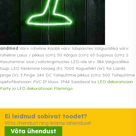
andmed
Värv: roheline Kaabli värv: läbipaistev Valgusallika värv:
roheline Laius / pikkus (cm): 50 Kõrgus (cm): 65 Sügavus (cm): 2
Kasutamine: sise-/välistingimustes LED-ide arv: 384 Valgusallika
tüüp: LED Keskmine tööaeg (h): 7000 Koguefekt (W): 9,6 Lambi
pinge (V): 3 Pinge: 24V DC Toitejuhtme pikkus (cm): 500 Toitejuhtme
spetsifikatsioon: PVC IP klass: IP44 Saadaval ka
LED dekoratsioon
Party
ja
LED dekoratsioon Flamingo
Ei leidnud sobivat toodet?
Võta ühendust ning leiame lahenduse!
Võta ühendust