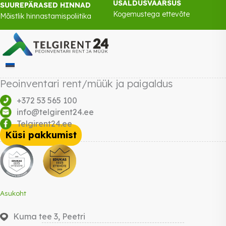
USALDUSVÄÄRSUS
SUUREPÄRASED HINNAD
Kogemustega ettevõte
Mõistlik hinnastamispoliitika
Peoinventari rent/müük ja paigaldus
+372 53 565 100
info@telgirent24.ee
Telgirent24.ee
Küsi pakkumist
Asukoht
Kuma tee 3, Peetri