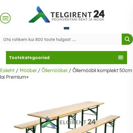
Skip
to
content
Tootekategooriad
Esileht
/
Mööbel
/
Õllemööbel
/ Õllemööbli komplekt 50cm
lai Premium+