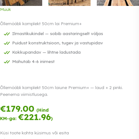
Müük
Õllemööbli komplekt 50cm lai Premium+
Ilmastikukindel — sobib aastaringselt väljas
Puidust konstruktsioon, tugev ja vastupidav
Kokkupandav — lihtne ladustada
Mahutab 4-6 inimest
Õllemööbli komplekt 50cm laiune Premium+ — laud + 2 pinki.
Peenema viimistlusega.
€
179.00
Tasu kolmes
(Hind
võrdses osas.
€
221.96
KM-ga:
)
0% intress
Loe lähemalt
Küsi toote kohta küsimus või esita