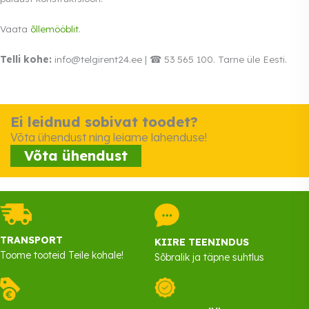
Vaata
õllemööblit
.
Telli kohe:
info@telgirent24.ee | ☎ 53 565 100. Tarne üle Eesti.
Ei leidnud sobivat toodet?
Võta ühendust ning leiame lahenduse!
Võta ühendust
TRANSPORT
KIIRE TEENINDUS
Toome tooteid Teile kohale!
Sõbralik ja täpne suhtlus