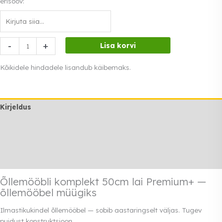
erisoov:
Õllemööbli
-
+
Lisa korvi
komplekt
50cm
Kõikidele hindadele lisandub käibemaks.
lai
Premium+
kogus
Kirjeldus
Lisainfo
Transport
Rendi info
Õllemööbli komplekt 50cm lai Premium+ —
õllemööbel müügiks
Ilmastikukindel õllemööbel — sobib aastaringselt väljas. Tugev
puidust konstruktsioon.