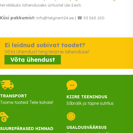
terviklikuks lahenduseks üritustel üle Eesti.
Küsi pakkumist:
info@telgirent24.ee | ☎ 53 565 100
Ei leidnud sobivat toodet?
Võta ühendust ning leiame lahenduse!
Võta ühendust
TRANSPORT
KIIRE TEENINDUS
Toome tooteid Teile kohale!
Sõbralik ja täpne suhtlus
USALDUSVÄÄRSUS
SUUREPÄRASED HINNAD