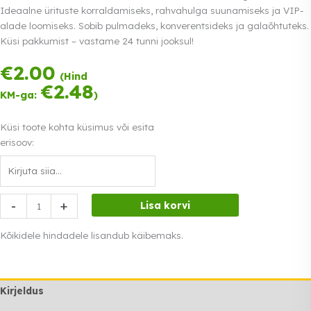
Ideaalne ürituste korraldamiseks, rahvahulga suunamiseks ja VIP-
alade loomiseks. Sobib pulmadeks, konverentsideks ja galaõhtuteks.
Küsi pakkumist – vastame 24 tunni jooksul!
€
2.00
Tasu kolmes
(Hind
võrdses osas.
€
2.48
KM-ga:
)
0% intress
Loe lähemalt
Küsi toote kohta küsimus või esita
erisoov:
Piirdeköis
-
+
Lisa korvi
sinine
hõbedase
Kõikidele hindadele lisandub käibemaks.
otsaga
rent
kogus
Kirjeldus