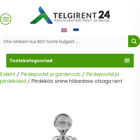
Skip
to
content
Tootekategooriad
Esileht
/
Piirdepostid ja garderoob
/
Piirdepostid ja
piirdeköied
/ Piirdeköis sinine hõbedase otsaga rent