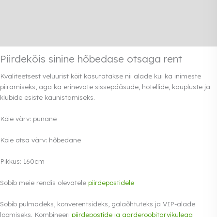
Lisainfo
Transport
Rendi info
Piirdeköis sinine hõbedase otsaga rent
Kvaliteetsest veluurist köit kasutatakse nii alade kui ka inimeste
piiramiseks, aga ka erinevate sissepääsude, hotellide, kaupluste ja
klubide esiste kaunistamiseks.
Köie värv: punane
Köie otsa värv: hõbedane
Pikkus: 160cm
Sobib meie rendis olevatele
piirdepostidele
Sobib pulmadeks, konverentsideks, galaõhtuteks ja VIP-alade
loomiseks. Kombineeri
piirdepostide ja garderoobitarvikulega