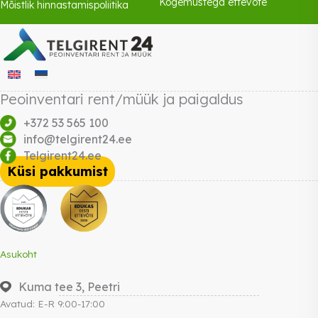
Kogemustega ettevõte
Mõistlik hinnastamispoliitika
Peoinventari rent/müük ja paigaldus
+372 53 565 100
info@telgirent24.ee
Telgirent24.ee
Küsi pakkumist
Asukoht
Kuma tee 3, Peetri
Avatud: E-R 9:00-17:00