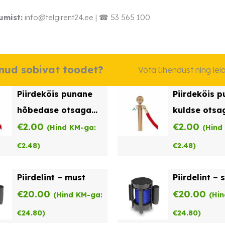
umist:
info@telgirent24.ee | ☎ 53 565 100
dnud sobivat toodet?
Võta ühendust ning le
Piirdeköis punane
Piirdeköis 
hõbedase otsaga
kuldse otsa
rent
€
2.00
€
2.00
(Hind KM-ga:
(Hind
€
2.48
)
€
2.48
)
Piirdelint – must
Piirdelint – 
€
20.00
€
20.00
(Hind KM-ga:
(Hi
€
24.80
)
€
24.80
)