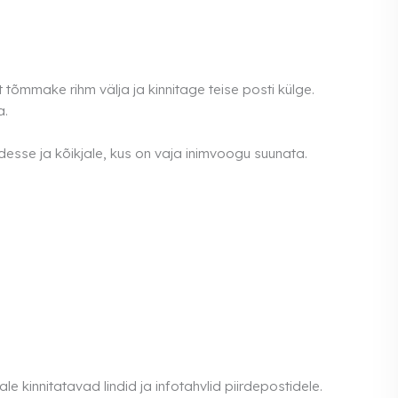
 tõmmake rihm välja ja kinnitage teise posti külge.
a.
edesse ja kõikjale, kus on vaja inimvoogu suunata.
ale kinnitatavad lindid ja infotahvlid piirdepostidele.