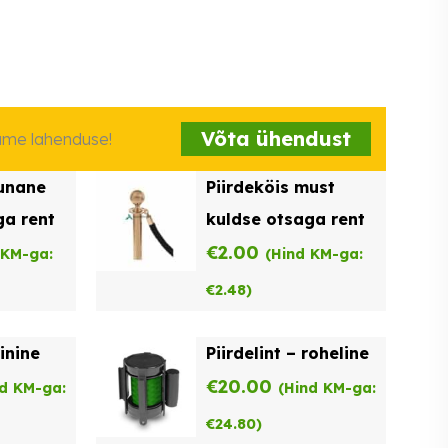
Võta ühendust
iame lahenduse!
punane
Piirdeköis must
ga rent
kuldse otsaga rent
€
2.00
 KM-ga:
(Hind KM-ga:
€
2.48
)
sinine
Piirdelint – roheline
€
20.00
nd KM-ga:
(Hind KM-ga:
€
24.80
)