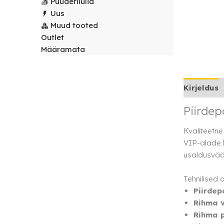
Puuderiiulid
laudlinad
Servjetid ja
Uus
kaunistused
Muud tooted
Toolikatted
Outlet
Määramata
Kirjeldus
Piirdep
Kvaliteetn
VIP-alade l
usaldusväär
Tehnilised
Piirdep
Rihma v
Rihma p