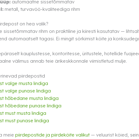
üüp:
automaatne sissetõmmatav
l:
metall, turvavöö-kvaliteediga rihm
irdepost on hea valik?
sissetõmmatav rihm on praktiline ja kiiresti kasutatav — lihtsalt
end automaatselt tagasi. Ei mingit sörkimist köite ja konksudeg
päraselt kauplustesse, kontoritesse, üritustele, hotellide fuaje
alne välimus annab teie ärikeskkonnale viimistletud mulje.
rinevad piirdepostid
st valge musta lindiga
st valge punase lindiga
st hõbedane musta lindiga
st hõbedane punase lindiga
st must musta lindiga
st must punase lindiga
a meie
piirdepostide ja piirdeköite valikut
— veluurist köied, sein