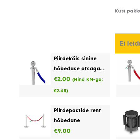
Küsi pakk
Ei lei
Piirdeköis sinine
hõbedase otsaga
rent
€
2.00
(Hind KM-ga:
€
2.48
)
Piirdepostide rent
hõbedane
€
9.00