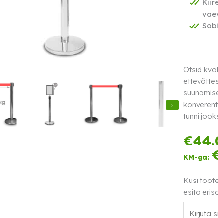
Kiir
vae
Sobi
Otsid kva
ettevõtte
suunamise
konverent
tunni jooks
€
44.
KM-ga:
Küsi toot
esita eris