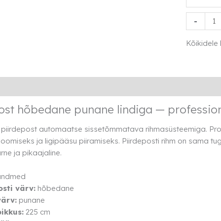
Piirdepos
-
hõbedan
punase
Kõikidele
lindiga
kogus
Lisainfo
Rendi info
ost hõbedane punane lindiga — profession
e piirdepost automaatse sissetõmmatava rihmasüsteemiga. Pro
oomiseks ja ligipääsu piiramiseks. Piirdeposti rihm on sama tug
ne ja pikaajaline.
 andmed
osti värv:
hõbedane
ärv:
punane
ikkus:
225 cm