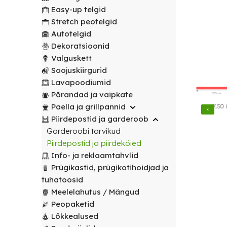
transport
peotelgid
Korv/
valitud
€
0.00
peotelgid
Puuderiiulid
Easy-up telgid
vabalt
Prügikastid
Peeglid
Valgustus
sihtpunkti.
Stretch peotelgid
Peomööbel
valitud
Peomööbel
Autotelgid
Riidestanged
Muud
sihtpunkti.
Valguskett
POPULAARNE
Lauad
Dekoratsioonid
renditooted
Lauad
Loe
Meelelahutus
Valguskett
lähemalt
Lauanõud
Toolid
Loe
Peopaketid
Toolid
Soojuskiirgurid
lähemalt
/
Lavapoodiumid
POPULAARNE
/
Lavapoodiumid
Prügikastid
Pingid
Pingid
Põrandad ja vaipkate
Mängud ja
Paella ja grillpannid
Laudlinad
meelelahutus
Mööbli
Piirdepostid ja garderoob
ja
transpordikärud
Garderoobi tarvikud
toolikatted
Piirdepostid ja piirdeköied
Laudlinad
Ümmargused
Info- ja reklaamtahvlid
ja
laudlinad
Prügikastid, prügikotihoidjad ja
toolikatted
tuhatoosid
Kandilised
Ümmargused
Meelelahutus / Mängud
laudlinad
laudlinad
Peopaketid
Lõkkealused
Toolikatted
Kandilised