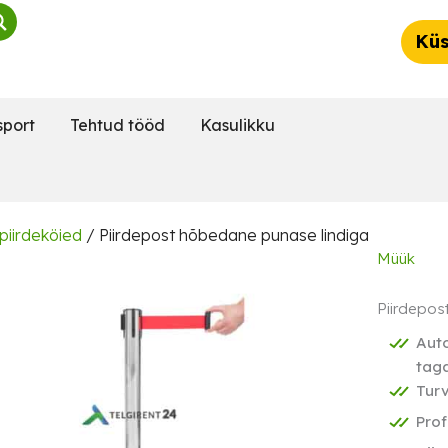
Küs
sport
Tehtud tööd
Kasulikku
 piirdeköied
/ Piirdepost hõbedane punase lindiga
Müük
Piirdepos
Aut
taga
Turv
Prof