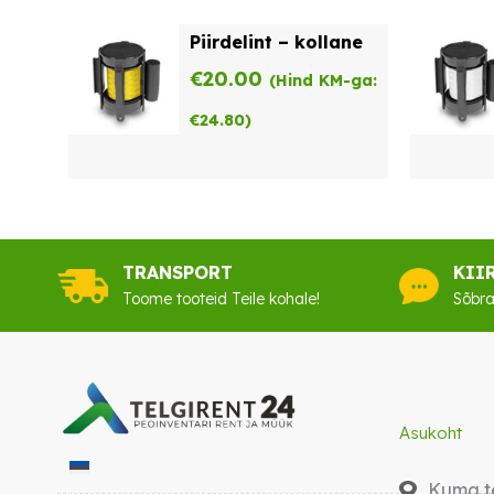
Piirdelint – kollane
€
20.00
(Hind KM-ga:
€
24.80
)
TRANSPORT
KII
Toome tooteid Teile kohale!
Sõbra
Asukoht
Kuma te