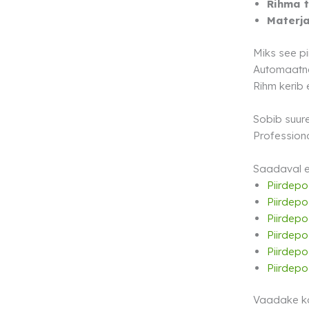
Rihma t
Materja
Miks see pi
Automaatne 
Rihm kerib 
Sobib suure
Professiona
Saadaval e
Piirdepo
Piirdepo
Piirdepo
Piirdepo
Piirdepo
Piirdepo
Vaadake k