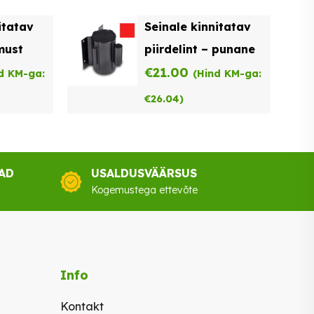
itatav
Seinale kinnitatav
 must
piirdelint – punane
€
21.00
d KM-ga:
(Hind KM-ga:
€
26.04
)
AD
USALDUSVÄÄRSUS
Kogemustega ettevõte
Info
Kontakt