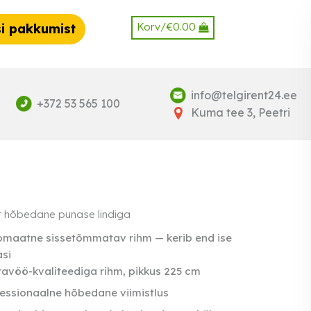
Korv/
€
0.00
i pakkumist
info@telgirent24.ee
+372 53 565 100
Kuma tee 3, Peetri
t hõbedane punase lindiga
omaatne sissetõmmatav rihm — kerib end ise
si
avöö-kvaliteediga rihm, pikkus 225 cm
essionaalne hõbedane viimistlus