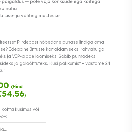
e paigaldus — pole vaja konksude ega köitega
va näha
b sise- ja välitingimustesse
liteetset Piirdepost hõbedane punase lindiga oma
sse? Ideaalne ürituste korraldamiseks, rahvahulga
ks ja VIP-alade loomiseks. Sobib pulmadeks,
sideks ja galaõhtuteks. Küsi pakkumist – vastame 24
ul!
Tasu kolmes
00
(Hind
võrdses osas.
€
54.56
)
Loe lähemalt
0% intress
e kohta küsimus või
oov: