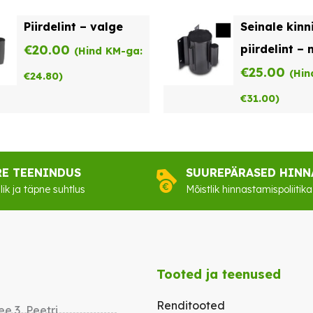
Piirdelint – valge
Seinale kinn
€
20.00
piirdelint –
(Hind KM-ga:
€
25.00
(Hin
€
24.80
)
€
31.00
)
RE TEENINDUS
SUUREPÄRASED HINN
lik ja täpne suhtlus
Mõistlik hinnastamispoliitika
Tooted ja teenused
Renditooted
e 3, Peetri