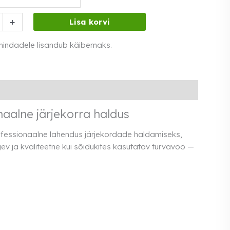
t
+
Lisa korvi
e
 hindadele lisandub käibemaks.
aalne järjekorra haldus
fessionaalne lahendus järjekordade haldamiseks,
ev ja kvaliteetne kui sõidukites kasutatav turvavöö —