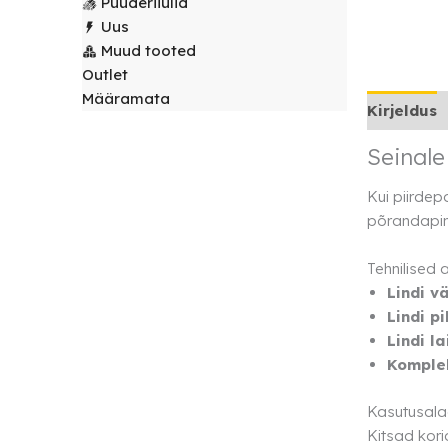
Puuderiiulid
laudlinad
Servjetid ja
Uus
kaunistused
Muud tooted
Toolikatted
Outlet
Määramata
Kirjeldus
Seinale
Kui piirdepo
põrandapin
Tehnilised
Lindi v
Lindi pi
Lindi la
Komplek
Kasutusal
Kitsad kori