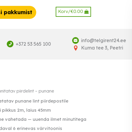
Korv/
€
0.00
i pakkumist
info@telgirent24.ee
+372 53 565 100
Kuma tee 3, Peetri
nnitatav piirdelint – punane
tatav punane lint piirdepostile
i pikkus 2m, laius 45mm
ne vahetada — uuenda ilmet minutitega
aval 6 erinevas värvitoonis