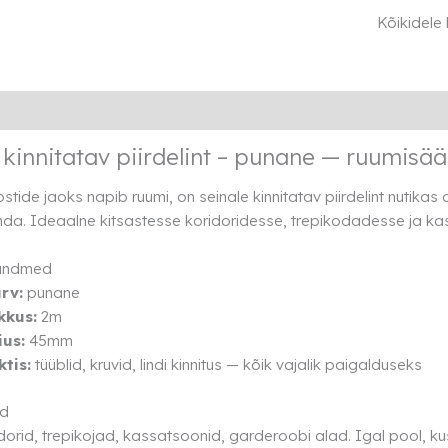
piirdelint
Kõikidele
-
punane
kogus
Lisainfo
Rendi info
 kinnitatav piirdelint – punane — ruumisää
stide jaoks napib ruumi, on seinale kinnitatav piirdelint nutikas 
da. Ideaalne kitsastesse koridoridesse, trepikodadesse ja ka
 andmed
ärv:
punane
kkus:
2m
ius:
45mm
tis:
tüüblid, kruvid, lindi kinnitus — kõik vajalik paigalduseks
ad
dorid, trepikojad, kassatsoonid, garderoobi alad. Igal pool, 