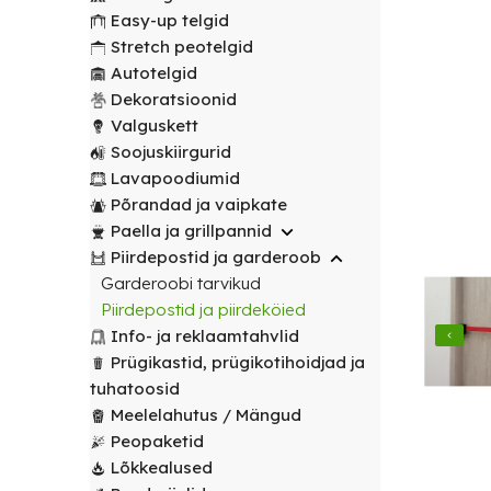
transport
peotelgid
Korv/
valitud
€
0.00
peotelgid
Puuderiiulid
Easy-up telgid
vabalt
Prügikastid
Peeglid
Valgustus
sihtpunkti.
Stretch peotelgid
Peomööbel
valitud
Peomööbel
Autotelgid
Riidestanged
Muud
sihtpunkti.
Valguskett
POPULAARNE
Lauad
Dekoratsioonid
renditooted
Lauad
Loe
Meelelahutus
Valguskett
lähemalt
Lauanõud
Toolid
Loe
Peopaketid
Toolid
Soojuskiirgurid
lähemalt
/
Lavapoodiumid
POPULAARNE
/
Lavapoodiumid
Prügikastid
Pingid
Pingid
Põrandad ja vaipkate
Mängud ja
Paella ja grillpannid
Laudlinad
meelelahutus
Mööbli
Piirdepostid ja garderoob
ja
transpordikärud
Garderoobi tarvikud
toolikatted
Piirdepostid ja piirdeköied
Laudlinad
Ümmargused
Info- ja reklaamtahvlid
ja
laudlinad
Prügikastid, prügikotihoidjad ja
toolikatted
tuhatoosid
Kandilised
Ümmargused
Meelelahutus / Mängud
laudlinad
laudlinad
Peopaketid
Lõkkealused
Toolikatted
Kandilised