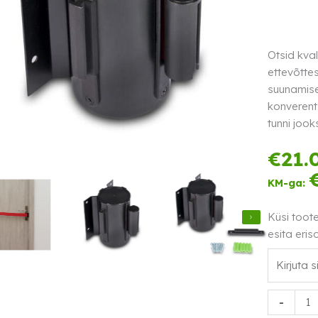
Otsid kval
ettevõtte
suunamise
konverent
tunni jooks
€
21.
KM-ga:
Küsi toot
esita eris
Seinale
-
kinnitatav