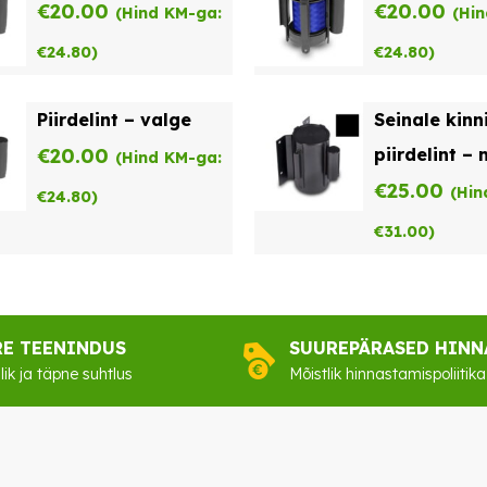
€
20.00
€
20.00
(Hind KM-ga:
(Hi
€
24.80
)
€
24.80
)
Piirdelint – valge
Seinale kinn
€
20.00
piirdelint –
(Hind KM-ga:
€
25.00
(Hin
€
24.80
)
€
31.00
)
RE TEENINDUS
SUUREPÄRASED HINN
lik ja täpne suhtlus
Mõistlik hinnastamispoliitika