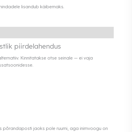
 hindadele lisandub käibemaks.
stlik piirdelahendus
alternatiiv. Kinnitatakse otse seinale — ei vaja
ssatsoonidesse.
kus põrandaposti jaoks pole ruumi, aga inimvoogu on