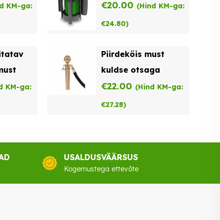
€
20.00
nd KM-ga:
(Hind KM-ga:
€
24.80
)
itatav
Piirdeköis must
 must
kuldse otsaga
€
22.00
d KM-ga:
(Hind KM-ga:
€
27.28
)
AD
USALDUSVÄÄRSUS
Kogemustega ettevõte