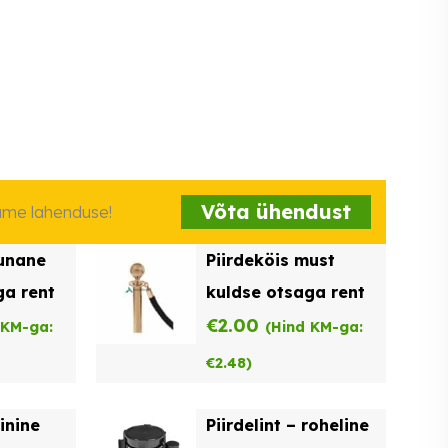
Võta ühendust
iame lahenduse!
punane
Piirdeköis must
ga rent
kuldse otsaga rent
€
2.00
 KM-ga:
(Hind KM-ga:
€
2.48
)
sinine
Piirdelint – roheline