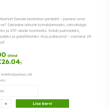
iteetset Seinale kinnitatav piirdelint – punane oma
sse? Ideaalne ürituste korraldamiseks, rahvahulga
ks ja VIP-alade loomiseks. Sobib pulmadeks,
sideks ja galaõhtuteks. Küsi pakkumist – vastame 24
ul!
Tasu kolmes
00
(Hind
võrdses osas.
€
26.04
)
Loe lähemalt
0% intress
e kohta küsimus või
oov:
+
Lisa korvi