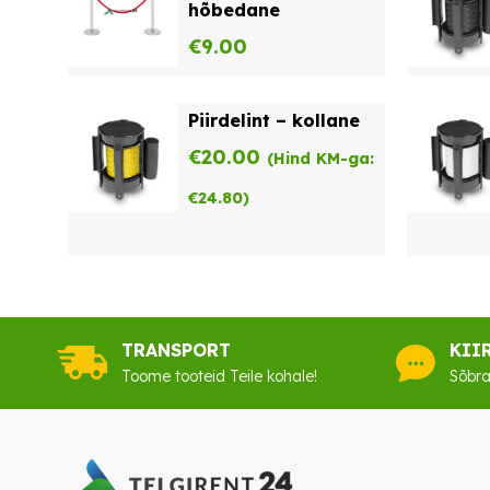
hõbedane
€
9.00
Piirdelint – kollane
€
20.00
(Hind KM-ga:
€
24.80
)
TRANSPORT
KII
Toome tooteid Teile kohale!
Sõbra