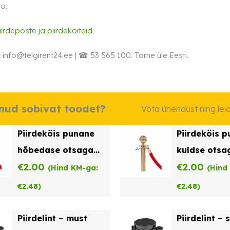
a.
iirdeposte ja piirdeköiteid
.
:
info@telgirent24.ee | ☎ 53 565 100. Tarne üle Eesti.
dnud sobivat toodet?
Võta ühendust ning le
Piirdeköis punane
Piirdeköis 
hõbedase otsaga
kuldse otsa
rent
€
2.00
€
2.00
(Hind KM-ga:
(Hind
€
2.48
)
€
2.48
)
Piirdelint – must
Piirdelint – 