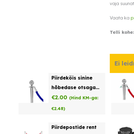
vaja suunat
Vaata ka
p
Telli kohe
Ei lei
Piirdeköis sinine
hõbedase otsaga
rent
€
2.00
(Hind KM-ga:
€
2.48
)
Piirdepostide rent