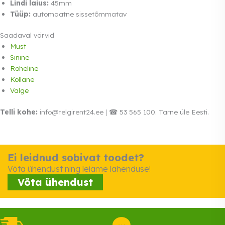
Lindi laius:
45mm
Tüüp:
automaatne sissetõmmatav
Saadaval värvid
Must
Sinine
Roheline
Kollane
Valge
Telli kohe:
info@telgirent24.ee | ☎ 53 565 100. Tarne üle Eesti.
Ei leidnud sobivat toodet?
Võta ühendust ning leiame lahenduse!
Võta ühendust