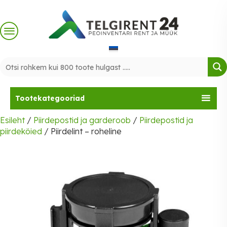
Skip
to
content
Tootekategooriad
Esileht
/
Piirdepostid ja garderoob
/
Piirdepostid ja
piirdeköied
/ Piirdelint – roheline