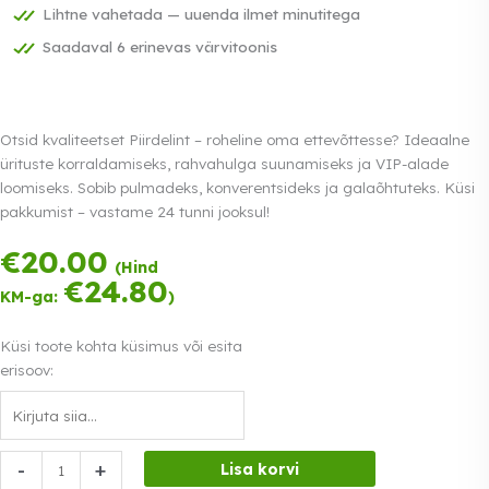
Lihtne vahetada — uuenda ilmet minutitega
Saadaval 6 erinevas värvitoonis
Otsid kvaliteetset Piirdelint – roheline oma ettevõttesse? Ideaalne
ürituste korraldamiseks, rahvahulga suunamiseks ja VIP-alade
loomiseks. Sobib pulmadeks, konverentsideks ja galaõhtuteks. Küsi
pakkumist – vastame 24 tunni jooksul!
€
20.00
Tasu kolmes
(Hind
võrdses osas.
€
24.80
KM-ga:
)
0% intress
Loe lähemalt
Küsi toote kohta küsimus või esita
erisoov:
Piirdelint
-
+
Lisa korvi
-