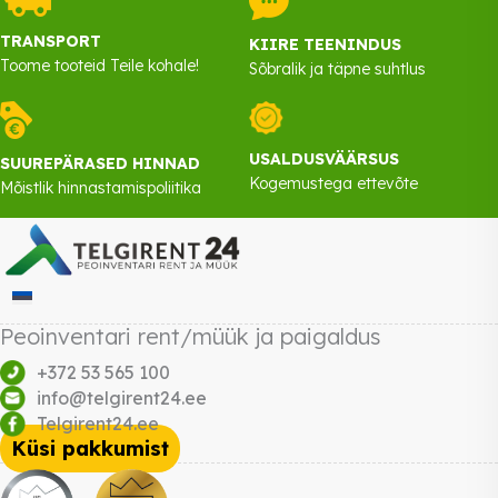
TRANSPORT
KIIRE TEENINDUS
Toome tooteid Teile kohale!
Sõbralik ja täpne suhtlus
USALDUSVÄÄRSUS
SUUREPÄRASED HINNAD
Kogemustega ettevõte
Mõistlik hinnastamispoliitika
Peoinventari rent/müük ja paigaldus
+372 53 565 100
info@telgirent24.ee
Telgirent24.ee
Küsi pakkumist