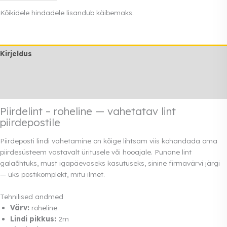
roheline
Kõikidele hindadele lisandub käibemaks.
kogus
Kirjeldus
Lisainfo
Rendi info
Piirdelint – roheline — vahetatav lint
piirdepostile
Piirdeposti lindi vahetamine on kõige lihtsam viis kohandada oma
piirdesüsteem vastavalt üritusele või hooajale. Punane lint
galaõhtuks, must igapäevaseks kasutuseks, sinine firmavärvi järgi
— üks postikomplekt, mitu ilmet.
Tehnilised andmed
Värv:
roheline
Lindi pikkus:
2m