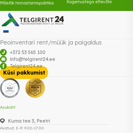
Kogemustega ettevõte
Mõistlik hinnastamispoliitika
Peoinventari rent/müük ja paigaldus
+372 53 565 100
info@telgirent24.ee
Telgirent24.ee
Küsi pakkumist
Asukoht
Kuma tee 3, Peetri
Avatud: E-R 9:00-17:00