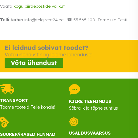
Vaata
kogu piirdepostide valikut
.
Telli kohe:
info@telgirent24.ee | ☎ 53 565 100. Tarne üle Eesti.
Ei leidnud sobivat toodet?
Võta ühendust ning leiame lahenduse!
Võta ühendust
TRANSPORT
KIIRE TEENINDUS
Toome tooteid Teile kohale!
Sõbralik ja täpne suhtlus
USALDUSVÄÄRSUS
SUUREPÄRASED HINNAD