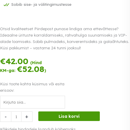
Sobib sise- ja välitingimustesse
Otsid kvaliteetset Piirdepost punase lindiga oma ettevõttesse?
Ideaalne ürituste korraldamiseks, rahvahulga suunamiseks ja VIP-
alade loomiseks. Sobib pulmadeks, konverentsideks ja galaõhtuteks.
Küsi pakkumist – vastame 24 tunni jooksul!
€
42.00
Tasu kolmes
(Hind
võrdses osas.
€
52.08
KM-ga:
)
0% intress
Loe lähemalt
Küsi toote kohta küsimus või esita
erisoov:
Piirdepost
-
+
Lisa korvi
punase
lindiga
Kõikidele hindadele lisandub käibemaks.