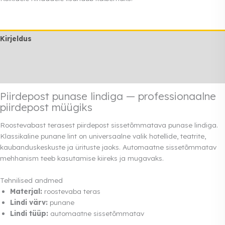
kogus
Kirjeldus
Lisainfo
Rendi info
Piirdepost punase lindiga — professionaalne
piirdepost müügiks
Roostevabast terasest piirdepost sissetõmmatava punase lindiga.
Klassikaline punane lint on universaalne valik hotellide, teatrite,
kaubanduskeskuste ja ürituste jaoks. Automaatne sissetõmmatav
mehhanism teeb kasutamise kiireks ja mugavaks.
Tehnilised andmed
Materjal:
roostevaba teras
Lindi värv:
punane
Lindi tüüp:
automaatne sissetõmmatav