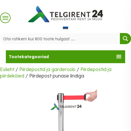
Skip
to
content
Tootekategooriad
Esileht
/
Piirdepostid ja garderoob
/
Piirdepostid ja
piirdeköied
/ Piirdepost punase lindiga