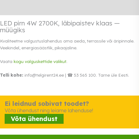
Rendi info
LED pirn 4W 2700K, läbipaistev klaas —
müügiks
Kvaliteetne valgustuslahendus oma aeda, terrassile või äripinnale.
Veekindel, energiasäästlik, pikaajaline.
Vaata
kogu valguskettide valikut
.
Telli kohe:
info@telgirent24.ee | ☎ 53 565 100. Tarne üle Eesti.
Ei leidnud sobivat toodet?
Võta ühendust ning leiame lahenduse!
Võta ühendust