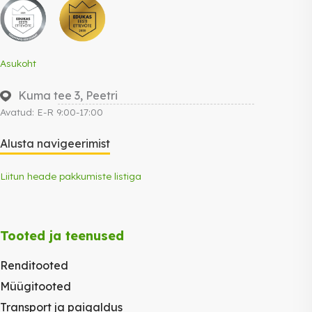
Asukoht
Kuma tee 3, Peetri
Avatud: E-R 9:00-17:00
Alusta navigeerimist
Liitun heade pakkumiste listiga
Tooted ja teenused
Renditooted
Müügitooted
Transport ja paigaldus