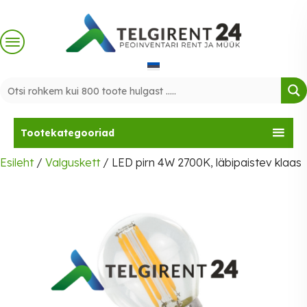
Skip
to
content
Tootekategooriad
Esileht
/
Valguskett
/ LED pirn 4W 2700K, läbipaistev klaas