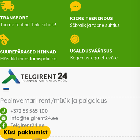
TRANSPORT
KIIRE TEENINDUS
Toome tooteid Teile kohale!
Sõbralik ja täpne suhtlus
USALDUSVÄÄRSUS
SUUREPÄRASED HINNAD
Kogemustega ettevõte
Mõistlik hinnastamispoliitika
Peoinventari rent/müük ja paigaldus
+372 53 565 100
info@telgirent24.ee
Telgirent24.ee
Küsi pakkumist