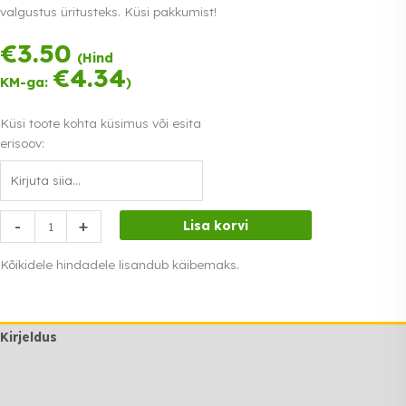
valgustus üritusteks. Küsi pakkumist!
€
3.50
Tasu kolmes
(Hind
võrdses osas.
€
4.34
KM-ga:
)
0% intress
Loe lähemalt
Küsi toote kohta küsimus või esita
erisoov:
LED
-
+
Lisa korvi
pirn
4W
Kõikidele hindadele lisandub käibemaks.
2700K,
läbipaistev
klaas
Kirjeldus
kogus
Lisainfo
Transport