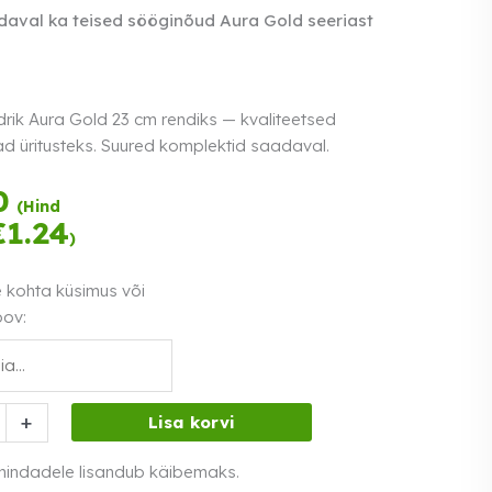
aval ka teised sööginõud Aura Gold seeriast
drik Aura Gold 23 cm rendiks — kvaliteetsed
ad üritusteks. Suured komplektid saadaval.
Tasu kolmes
0
(Hind
võrdses osas.
€
1.24
)
Loe lähemalt
0% intress
e kohta küsimus või
oov:
+
Lisa korvi
 hindadele lisandub käibemaks.