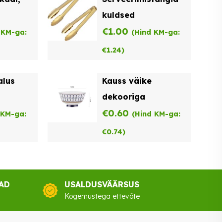
kuldsed
€
1.00
 KM-ga:
(Hind KM-ga:
€
1.24
)
alus
Kauss väike
dekooriga
€
0.60
 KM-ga:
(Hind KM-ga:
€
0.74
)
AD
USALDUSVÄÄRSUS
Kogemustega ettevõte