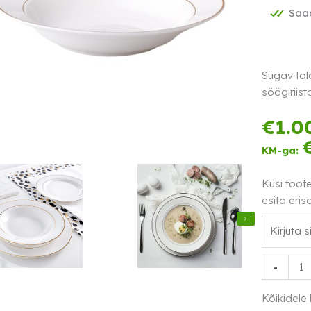
Saad
Sügav tal
söögiriist
€
1.0
KM-ga:
Küsi toot
esita eris
Sügav
-
taldrik
Aura
Kõikidele