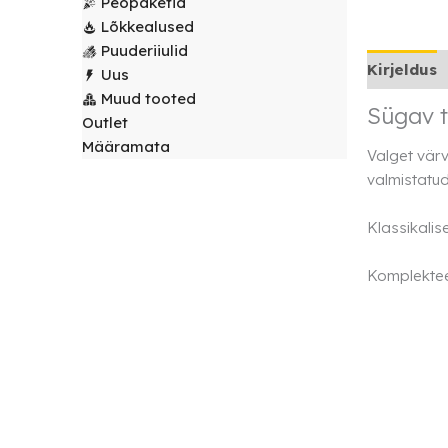
Peopaketid
laudlinad
Servjetid ja
Lõkkealused
kaunistused
Puuderiiulid
Toolikatted
Kirjeldus
Uus
Muud tooted
Sügav t
Outlet
Määramata
Valget värv
valmistatud
Klassikalis
Komplekteer