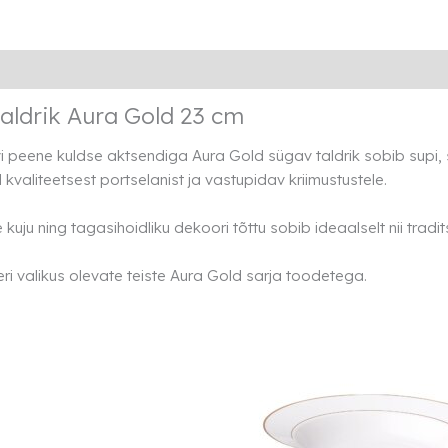
Gold
23
cm
Lisainfo
Transport
Rendi info
kogus
aldrik Aura Gold 23 cm
i peene kuldse aktsendiga Aura Gold sügav taldrik sobib supi, sa
 kvaliteetsest portselanist ja vastupidav kriimustustele.
e kuju ning tagasihoidliku dekoori tõttu sobib ideaalselt nii tra
i valikus olevate teiste Aura Gold sarja toodetega.