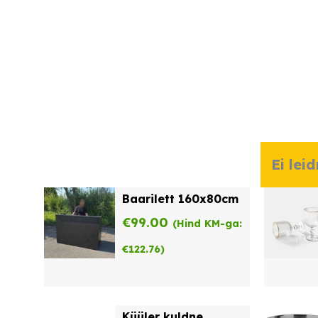
Ei lei
Baarilett 160x80cm
€
99.00
(Hind KM-ga:
€
122.76
)
Küüler kuldne