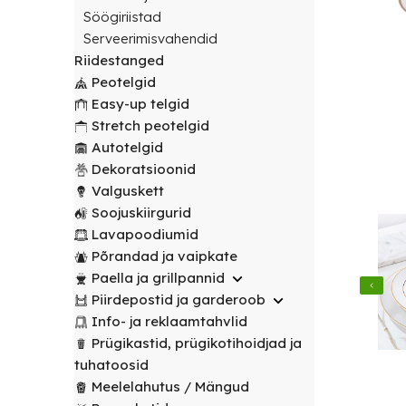
transport
peotelgid
Korv/
valitud
€
0.00
peotelgid
Puuderiiulid
Söögiriistad
vabalt
Prügikastid
Peeglid
Valgustus
sihtpunkti.
Serveerimisvahendid
Peomööbel
valitud
Peomööbel
Riidestanged
Riidestanged
Muud
sihtpunkti.
Valguskett
POPULAARNE
Lauad
Peotelgid
renditooted
Lauad
Loe
Meelelahutus
Easy-up telgid
lähemalt
Lauanõud
Toolid
Loe
Peopaketid
Toolid
Stretch peotelgid
lähemalt
/
Lavapoodiumid
POPULAARNE
/
Autotelgid
Prügikastid
Pingid
Pingid
Dekoratsioonid
Mängud ja
Valguskett
Laudlinad
meelelahutus
Mööbli
Soojuskiirgurid
ja
transpordikärud
Lavapoodiumid
toolikatted
Põrandad ja vaipkate
Laudlinad
Ümmargused
Paella ja grillpannid
ja
laudlinad
Piirdepostid ja garderoob
toolikatted
Info- ja reklaamtahvlid
Kandilised
Ümmargused
Prügikastid, prügikotihoidjad ja
laudlinad
laudlinad
tuhatoosid
Meelelahutus / Mängud
Toolikatted
Kandilised