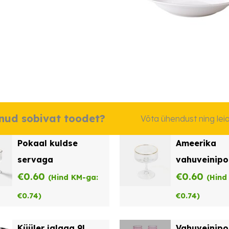
dnud sobivat toodet?
Võta ühendust ning le
Pokaal kuldse
Ameerika
servaga
vahuveinipo
€
0.60
kuldse serv
€
0.60
(Hind KM-ga:
(Hind
€
0.74
)
€
0.74
)
Küüler jalaga 9L
Vahuveinipo