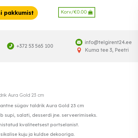
Korv/
€
0.00
i pakkumist
info@telgirent24.ee
+372 53 565 100
Kuma tee 3, Peetri
drik Aura Gold 23 cm
antne sügav taldrik Aura Gold 23 cm
b supi, salati, desserdi jne. serveerimiseks.
istatud kvaliteetsest portselanist.
sikalise kuju ja kuldse dekooriga.