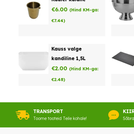
€
6.00
(Hind KM-ga:
€
7.44
)
Kauss valge
kandiline 1,5L
€
2.00
(Hind KM-ga:
€
2.48
)
TRANSPORT
KII
Toome tooteid Teile kohale!
Sõbra