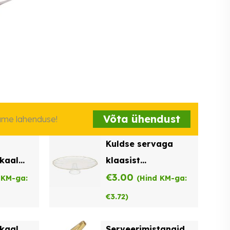
Võta ühendust
iame lahenduse!
Kuldse servaga
kaal
klaasist
aga
serveerimisvaagen
€
3.00
 KM-ga:
(Hind KM-ga:
€
3.72
)
kaal,
Serveerimistangid