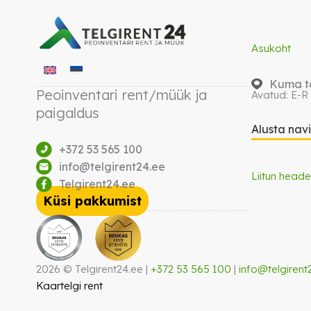
Asukoht
Kuma te
Peoinventari rent/müük ja
Avatud: E-R
paigaldus
Alusta nav
+372 53 565 100
info@telgirent24.ee
Liitun heade
Telgirent24.ee
Küsi pakkumist
2026 © Telgirent24.ee |
+372 53 565 100
|
info@telgirent
Kaartelgi rent