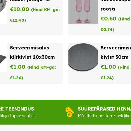
€
10.00
roosa
(Hind KM-ga:
€
0.60
(Hind
€
12.40
)
€
0.74
)
Serveerimisalus
Serveerimis
kiltkivist 20x30cm
kivist 30cm
€
1.00
€
1.00
(Hind KM-ga:
(Hind
€
1.24
)
€
1.24
)
RE TEENINDUS
SUUREPÄRASED HINN
lik ja täpne suhtlus
Mõistlik hinnastamispoliitika