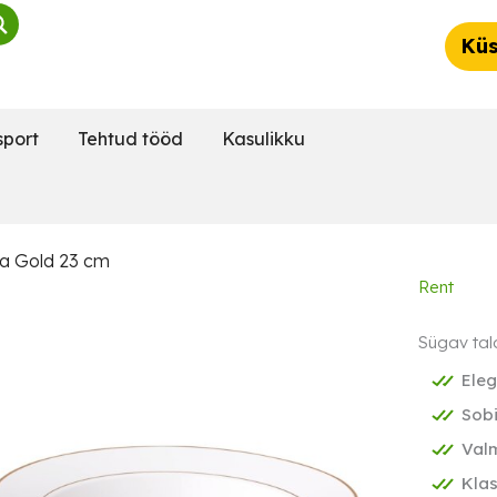
Küs
sport
Tehtud tööd
Kasulikku
ra Gold 23 cm
Rent
Sügav tal
Eleg
Sobi
Valm
Klas