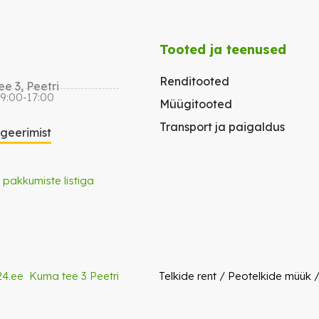
Tooted ja teenused
Renditooted
e 3, Peetri
 9:00-17:00
Müügitooted
Transport ja paigaldus
igeerimist
 pakkumiste listiga
24.ee
Kuma tee 3 Peetri
Telkide rent
/
Peotelkide müük