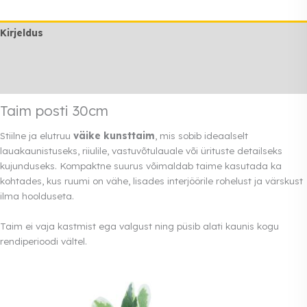
Kirjeldus
Lisainfo
Rendi info
Taim posti 30cm
Stiilne ja elutruu
väike kunsttaim
, mis sobib ideaalselt
lauakaunistuseks, riiulile, vastuvõtulauale või ürituste detailseks
kujunduseks. Kompaktne suurus võimaldab taime kasutada ka
kohtades, kus ruumi on vähe, lisades interjöörile rohelust ja värskust
ilma hoolduseta.
Taim ei vaja kastmist ega valgust ning püsib alati kaunis kogu
rendiperioodi vältel.