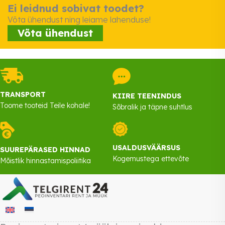
Ei leidnud sobivat toodet?
Võta ühendust ning leiame lahenduse!
Võta ühendust
TRANSPORT
KIIRE TEENINDUS
Toome tooteid Teile kohale!
Sõbralik ja täpne suhtlus
USALDUSVÄÄRSUS
SUUREPÄRASED HINNAD
Kogemustega ettevõte
Mõistlik hinnastamispoliitika