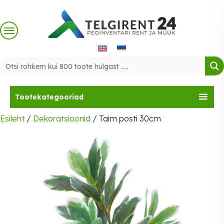
Skip
to
content
Tootekategooriad
Esileht
/
Dekoratsioonid
/ Taim posti 30cm