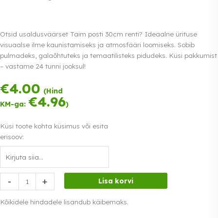
Otsid usaldusväärset Taim posti 30cm renti? Ideaalne ürituse
visuaalse ilme kaunistamiseks ja atmosfääri loomiseks. Sobib
pulmadeks, galaõhtuteks ja temaatilisteks pidudeks. Küsi pakkumist
– vastame 24 tunni jooksul!
€
4.00
Tasu kolmes
(Hind
võrdses osas.
€
4.96
KM-ga:
)
0% intress
Loe lähemalt
Küsi toote kohta küsimus või esita
erisoov:
Taim
-
+
Lisa korvi
posti
30cm
Kõikidele hindadele lisandub käibemaks.
kogus