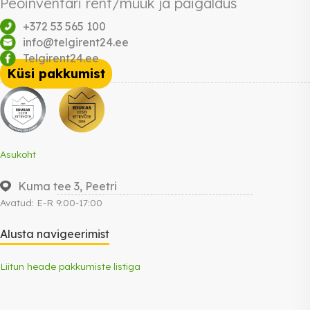
Peoinventari rent/müük ja paigaldus
+372 53 565 100
info@telgirent24.ee
Telgirent24.ee
Küsi pakkumist
Asukoht
Kuma tee 3, Peetri
Avatud: E-R 9:00-17:00
Alusta navigeerimist
Liitun heade pakkumiste listiga