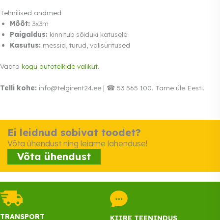
Tehnilised andmed
Mõõt:
3x3m
Paigaldus:
kinnitub sõiduki katusele
Kasutus:
messid, turud, välisüritused
Vaata
kogu autotelkide valikut
.
Telli kohe:
info@telgirent24.ee | ☎ 53 565 100. Tarne üle Eesti.
Ei leidnud sobivat toodet?
Võta ühendust ning leiame lahenduse!
Võta ühendust
TRANSPORT
KIIRE TEENINDUS