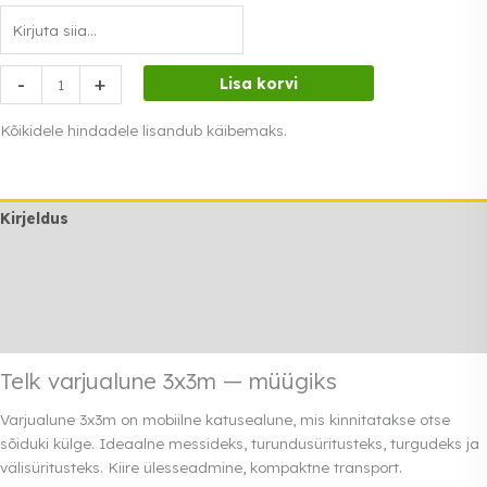
Telk
-
+
Lisa korvi
varjualune
3x3m
Kõikidele hindadele lisandub käibemaks.
kogus
Kirjeldus
Lisainfo
Transport
Rendi info
Telk varjualune 3x3m — müügiks
Varjualune 3x3m on mobiilne katusealune, mis kinnitatakse otse
sõiduki külge. Ideaalne messideks, turundusüritusteks, turgudeks ja
välisüritusteks. Kiire ülesseadmine, kompaktne transport.