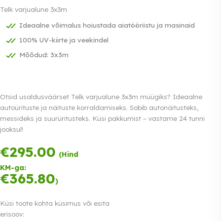
Telk varjualune 3x3m
Ideaalne võimalus hoiustada aiatööriistu ja masinaid
100% UV-kiirte ja veekindel
Mõõdud: 3x3m
Otsid usaldusväärset Telk varjualune 3x3m müügiks? Ideaalne
autoürituste ja näituste korraldamiseks. Sobib autonäitusteks,
messideks ja suurüritusteks. Küsi pakkumist – vastame 24 tunni
jooksul!
€
295.00
Tasu kolmes
(Hind
võrdses
KM-ga:
osas.
0%
€
365.80
Loe lähemalt
)
intress
Küsi toote kohta küsimus või esita
erisoov: