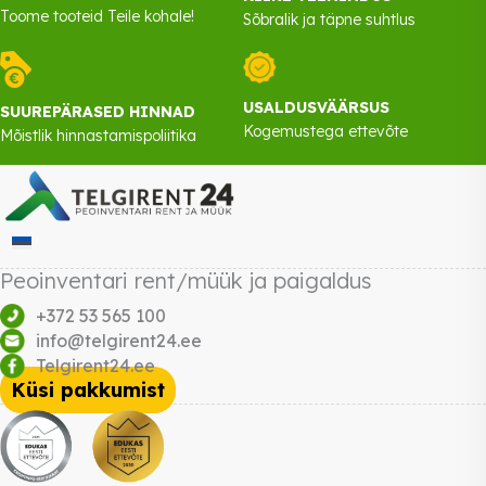
Toome tooteid Teile kohale!
Sõbralik ja täpne suhtlus
USALDUSVÄÄRSUS
SUUREPÄRASED HINNAD
Kogemustega ettevõte
Mõistlik hinnastamispoliitika
Peoinventari rent/müük ja paigaldus
+372 53 565 100
info@telgirent24.ee
Telgirent24.ee
Küsi pakkumist