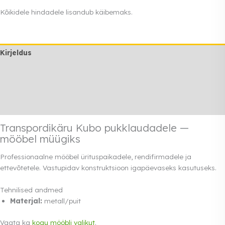
pukklaudadele
Kõikidele hindadele lisandub käibemaks.
kogus
Kirjeldus
Lisainfo
Transport
Rendi info
Transpordikäru Kubo pukklaudadele —
mööbel müügiks
Professionaalne mööbel ürituspaikadele, rendifirmadele ja
ettevõtetele. Vastupidav konstruktsioon igapäevaseks kasutuseks.
Tehnilised andmed
Materjal:
metall/puit
Vaata ka
kogu mööbli valikut
.