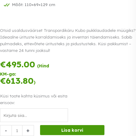
Mõõt: 110×69×129 cm
Otsid usaldusväärset Transpordikäru Kubo pukklaudadele müügiks?
Ideaalne ürituste korraldamiseks ja inventari täiendamiseks. Sobib
pulmadeks, ettevõtete üritusteks ja pidustusteks. Küsi pakkumist –
vastame 24 tunni jooksul!
€
495.00
Tasu kolmes
(Hind
võrdses
KM-ga:
osas.
0%
€
613.80
Loe lähemalt
)
intress
Küsi toote kohta küsimus või esita
erisoov:
Transpordikäru
-
+
Lisa korvi
Kubo