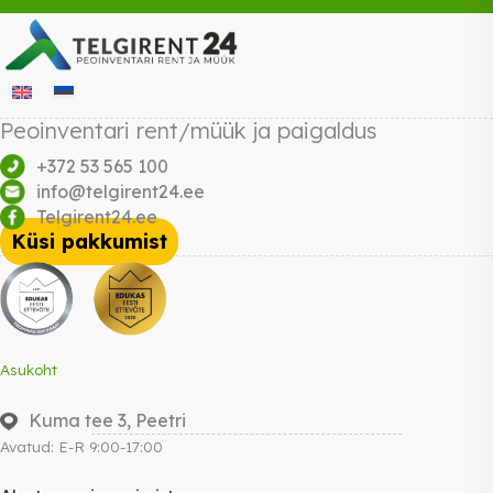
Peoinventari rent/müük ja paigaldus
+372 53 565 100
info@telgirent24.ee
Telgirent24.ee
Küsi pakkumist
Asukoht
Kuma tee 3, Peetri
Avatud: E-R 9:00-17:00