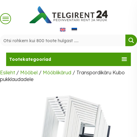
Skip
to
content
Tootekategooriad
Esileht
/
Mööbel
/
Mööblikärud
/ Transpordikäru Kubo
pukklaudadele