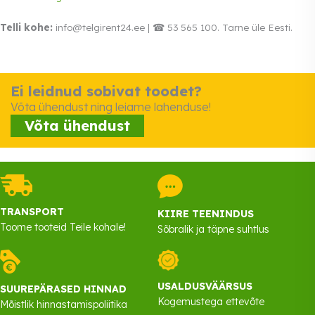
Telli kohe:
info@telgirent24.ee | ☎ 53 565 100. Tarne üle Eesti.
Ei leidnud sobivat toodet?
Võta ühendust ning leiame lahenduse!
Võta ühendust
TRANSPORT
KIIRE TEENINDUS
Toome tooteid Teile kohale!
Sõbralik ja täpne suhtlus
USALDUSVÄÄRSUS
SUUREPÄRASED HINNAD
Kogemustega ettevõte
Mõistlik hinnastamispoliitika