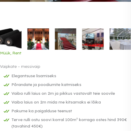
Müük, Rent
Vaipkate – messivaip
Elegantsuse lisamiseks
Põrandate ja poodiumite katmiseks
Vaiba rulli laius on 2m ja pikkus vastavalt teie soovile
Vaiba laius on 2m mida me kitsamaks ei lõika
Pakume ka paigalduse teenust
Terve rulli ostu soovi korral 100m² korraga ostes hind 390€
(tavahind 450€)