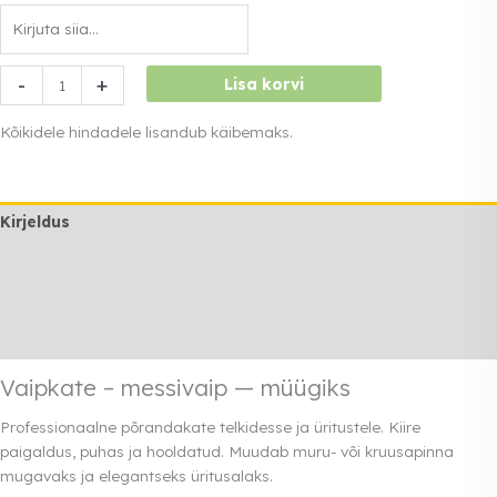
Vaipkate
-
+
Lisa korvi
-
messivaip
Kõikidele hindadele lisandub käibemaks.
kogus
Kirjeldus
Lisainfo
Transport
Rendi info
Vaipkate – messivaip — müügiks
Professionaalne põrandakate telkidesse ja üritustele. Kiire
paigaldus, puhas ja hooldatud. Muudab muru- või kruusapinna
mugavaks ja elegantseks üritusalaks.