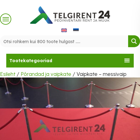
Skip
to
content
Tootekategooriad
Esileht
/
Põrandad ja vaipkate
/ Vaipkate – messivaip