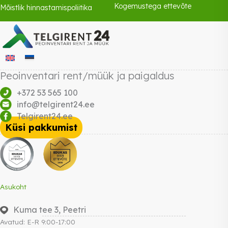
Kogemustega ettevõte
Mõistlik hinnastamispoliitika
Peoinventari rent/müük ja paigaldus
+372 53 565 100
info@telgirent24.ee
Telgirent24.ee
Küsi pakkumist
Asukoht
Kuma tee 3, Peetri
Avatud: E-R 9:00-17:00