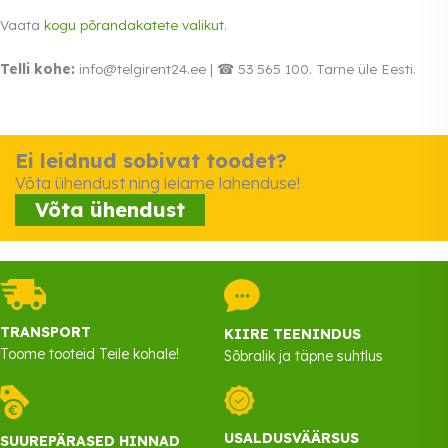
Vaata
kogu põrandakatete valikut
.
Telli kohe:
info@telgirent24.ee | ☎ 53 565 100. Tarne üle Eesti.
Ei leidnud sobivat toodet?
Võta ühendust ning leiame lahenduse!
Võta ühendust
TRANSPORT
KIIRE TEENINDUS
Toome tooteid Teile kohale!
Sõbralik ja täpne suhtlus
USALDUSVÄÄRSUS
SUUREPÄRASED HINNAD