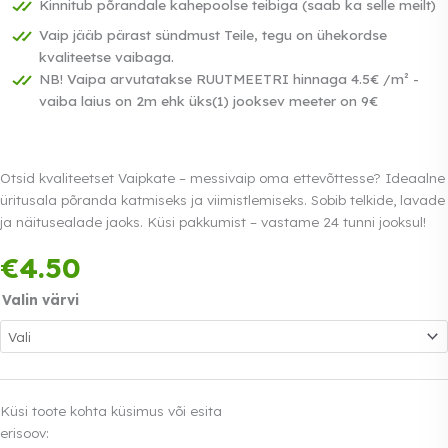
Kinnitub põrandale kahepoolse teibiga (saab ka selle meilt)
Vaip jääb pärast sündmust Teile, tegu on ühekordse
kvaliteetse vaibaga.
NB! Vaipa arvutatakse RUUTMEETRI hinnaga 4.5€ /m² -
vaiba laius on 2m ehk üks(1) jooksev meeter on 9€
Otsid kvaliteetset Vaipkate – messivaip oma ettevõttesse? Ideaalne
üritusala põranda katmiseks ja viimistlemiseks. Sobib telkide, lavade
ja näitusealade jaoks. Küsi pakkumist – vastame 24 tunni jooksul!
Tasu kolmes võrdses
€
4.50
osas.
0% intress
Loe lähemalt
Valin värvi
Küsi toote kohta küsimus või esita
erisoov: