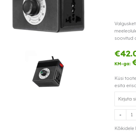
Valgusket
meeleolul
soovitud 
€
42.
KM-ga:
Küsi toot
esita eris
Valgusket
-
dimmer
kogus
Kõikidele