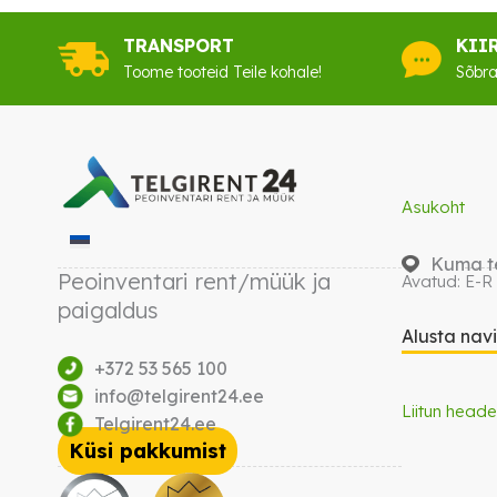
TRANSPORT
KII
Toome tooteid Teile kohale!
Sõbra
Asukoht
Kuma te
Peoinventari rent/müük ja
Avatud: E-R
paigaldus
Alusta nav
+372 53 565 100
info@telgirent24.ee
Liitun heade
Telgirent24.ee
Küsi pakkumist