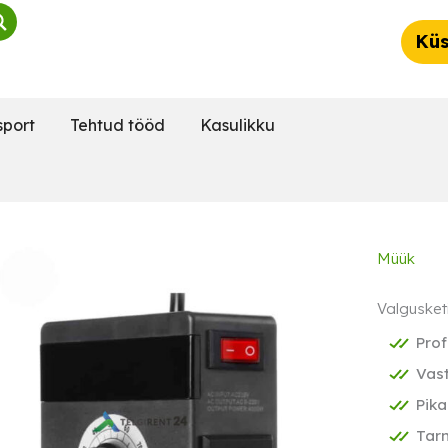
Küs
sport
Tehtud tööd
Kasulikku
Müük
Valgusket
Prof
Vast
Pika
Tarn