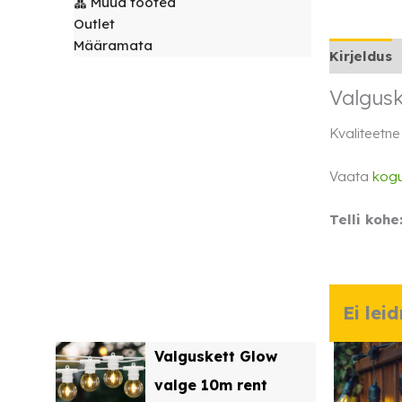
Muud tooted
laudlinad
Servjetid ja
Outlet
kaunistused
Määramata
Toolikatted
Kirjeldus
Valgus
Kvaliteetne
Vaata
kogu
Telli kohe
Ei lei
Valguskett Glow
valge 10m rent