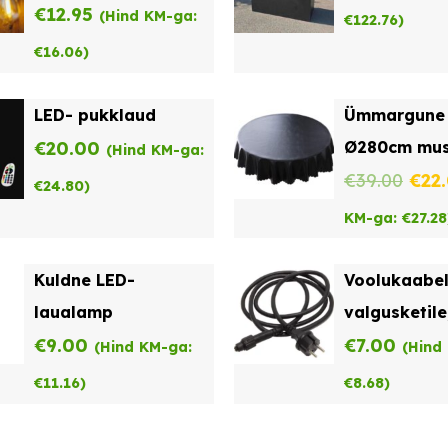
€
12.95
(Hind KM-ga:
€
122.76
)
€
16.06
)
LED- pukklaud
Ümmargune 
€
20.00
Ø280cm mus
(Hind KM-ga:
Alg
€
39.00
€
22
€
24.80
)
hind
KM-ga:
€
27.28
oli:
Kuldne LED-
Voolukaabe
€39.
laualamp
valgusketile
€
9.00
€
7.00
(Hind KM-ga:
(Hind
€
11.16
)
€
8.68
)