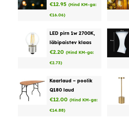
€
12.95
(Hind KM-ga:
€
16.06
)
LED pirn 1w 2700K,
läbipaistev klaas
€
2.20
(Hind KM-ga:
€
2.73
)
Kaarlaud – poolik
Q180 laud
€
12.00
(Hind KM-ga:
€
14.88
)