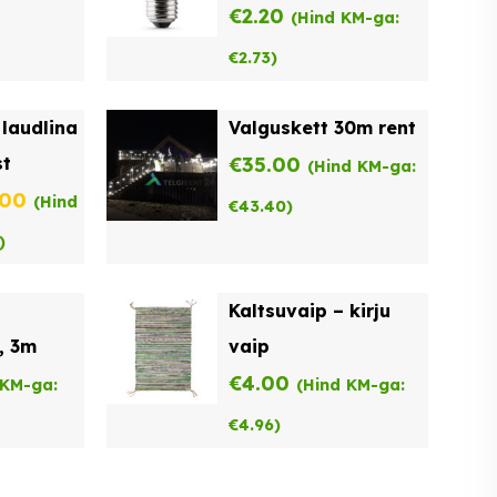
€
2.20
(Hind KM-ga:
€
2.73
)
laudlina
Valguskett 30m rent
t
€
35.00
(Hind KM-ga:
ne
Praegune
.00
(Hind
€
43.40
)
hind
)
on:
l
Kaltsuvaip – kirju
00.
€22.00.
, 3m
vaip
€
4.00
 KM-ga:
(Hind KM-ga:
€
4.96
)