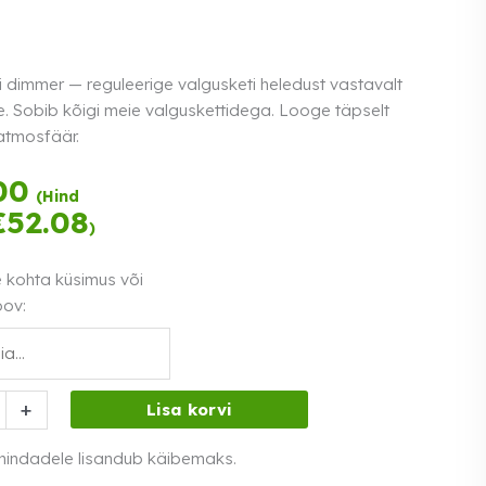
i dimmer — reguleerige valgusketi heledust vastavalt
e. Sobib kõigi meie valguskettidega. Looge täpselt
atmosfäär.
Tasu kolmes
00
(Hind
võrdses osas.
€
52.08
)
Loe lähemalt
0% intress
e kohta küsimus või
oov:
i
+
Lisa korvi
 hindadele lisandub käibemaks.