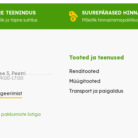
RE TEENINDUS
SUUREPÄRASED HINN
lik ja täpne suhtlus
Mõistlik hinnastamispoliitika
Tooted ja teenused
Renditooted
e 3, Peetri
 9:00-17:00
Müügitooted
Transport ja paigaldus
igeerimist
 pakkumiste listiga