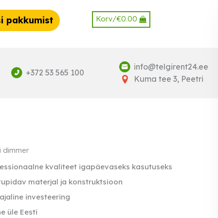
Korv/
€
0.00
i pakkumist
info@telgirent24.ee
+372 53 565 100
Kuma tee 3, Peetri
i dimmer
essionaalne kvaliteet igapäevaseks kasutuseks
upidav materjal ja konstruktsioon
ajaline investeering
e üle Eesti