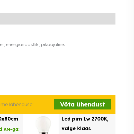
l, energiasäästlik, pikaajaline.
Võta ühendust
iame lahenduse!
60x80cm
Led pirn 1w 2700K,
valge klaas
d KM-ga: