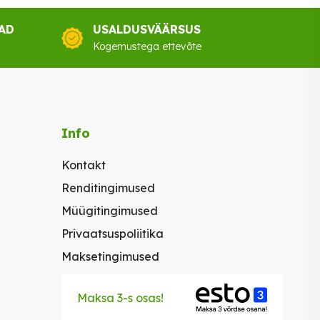
AD
USALDUSVÄÄRSUS
Kogemustega ettevõte
Info
Kontakt
Renditingimused
Müügitingimused
Privaatsuspoliitika
Maksetingimused
Maksa 3-s osas!