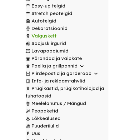
transport
peotelgid
Korv/
valitud
€
0.00
peotelgid
Puuderiiulid
Easy-up telgid
vabalt
Prügikastid
Peeglid
Valgustus
sihtpunkti.
Stretch peotelgid
Peomööbel
valitud
Peomööbel
Autotelgid
Riidestanged
Muud
sihtpunkti.
Valguskett
POPULAARNE
Lauad
Dekoratsioonid
renditooted
Lauad
Loe
Meelelahutus
Valguskett
lähemalt
Lauanõud
Toolid
Loe
Peopaketid
Toolid
Soojuskiirgurid
lähemalt
/
Lavapoodiumid
POPULAARNE
/
Lavapoodiumid
Prügikastid
Pingid
Pingid
Põrandad ja vaipkate
Mängud ja
Paella ja grillpannid
Laudlinad
meelelahutus
Mööbli
Piirdepostid ja garderoob
ja
transpordikärud
Info- ja reklaamtahvlid
toolikatted
Prügikastid, prügikotihoidjad ja
Laudlinad
Ümmargused
tuhatoosid
ja
laudlinad
Meelelahutus / Mängud
toolikatted
Peopaketid
Kandilised
Ümmargused
Lõkkealused
laudlinad
laudlinad
Puuderiiulid
Uus
Toolikatted
Kandilised