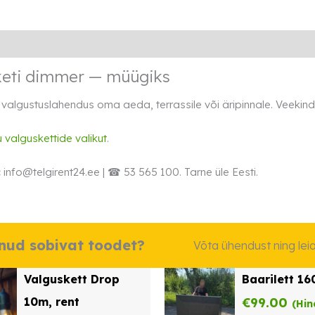
Lisainfo
Transport
Rendi info
keti dimmer — müügiks
 valgustuslahendus oma aeda, terrassile või äripinnale. Veekinde
 valguskettide valikut
.
:
info@telgirent24.ee | ☎ 53 565 100. Tarne üle Eesti.
dnud sobivat toodet?
Võta ühendust ning le
Valguskett Drop
Baarilett 1
10m, rent
€
99.00
(Hin