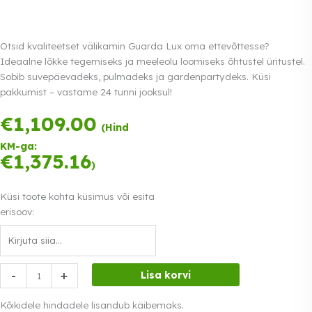
Otsid kvaliteetset välikamin Guarda Lux oma ettevõttesse?
Ideaalne lõkke tegemiseks ja meeleolu loomiseks õhtustel üritustel.
Sobib suvepäevadeks, pulmadeks ja gardenpartydeks. Küsi
pakkumist – vastame 24 tunni jooksul!
Tasu
€
1,109.00
(Hind
kolmes
võrdses
KM-ga:
€
1,375.16
osas.
0%
Loe lähemalt
)
intress
Küsi toote kohta küsimus või esita
erisoov:
välikamin
-
+
Lisa korvi
Guarda
Lux
Kõikidele hindadele lisandub käibemaks.