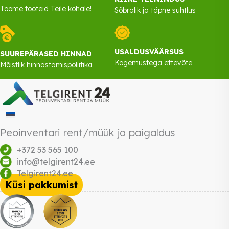
Toome tooteid Teile kohale!
Sõbralik ja täpne suhtlus
USALDUSVÄÄRSUS
SUUREPÄRASED HINNAD
Kogemustega ettevõte
Mõistlik hinnastamispoliitika
Peoinventari rent/müük ja paigaldus
+372 53 565 100
info@telgirent24.ee
Telgirent24.ee
Küsi pakkumist