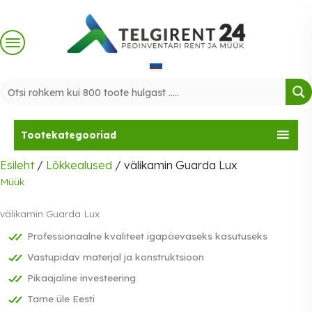
Skip
to
content
Tootekategooriad
Esileht
/
Lõkkealused
/ välikamin Guarda Lux
Müük
välikamin Guarda Lux
Professionaalne kvaliteet igapäevaseks kasutuseks
Vastupidav materjal ja konstruktsioon
Pikaajaline investeering
Tarne üle Eesti