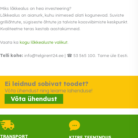
Miks lõkkealus on hea investeering?
Lõkkealus on aianurk, kuhu inimesed alati kogunevad. Suviste
grilliõhtute, sügiseste õhtute ja talviste koosviibimiste keskpunkt.
Kvaliteetne teras kestab aastakümneid.
Vaata ka
kogu lõkkealuste valikut
.
Telli kohe:
info@telgirent24.ee | ☎ 53 565 100. Tarne üle Eesti.
Ei leidnud sobivat toodet?
Võta ühendust ning leiame lahenduse!
Võta ühendust
TRANSPORT
KIIRE TEENINDUS