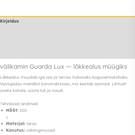
kogus
Kirjeldus
Lisainfo
Transport
Rendi info
välikamin Guarda Lux — lõkkealus müügiks
Lõkkealus muudab iga aia ja terrasi hubaseks kogunemiskohaks.
Vastupidav metallist konstruktsioon, mis kestab aastaid. Lihtsalt
aseta kohale, süüta tuli ja naudi.
Tehnilised andmed
Mõõt:
100
L
Materjal:
teras
Kasutus:
välitingimused