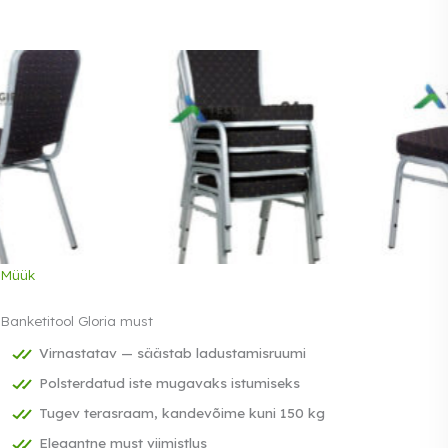
Müük
Banketitool Gloria must
Virnastatav — säästab ladustamisruumi
Polsterdatud iste mugavaks istumiseks
Tugev terasraam, kandevõime kuni 150 kg
Elegantne must viimistlus