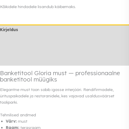
Kõikidele hindadele lisandub käibemaks.
Kirjeldus
Lisainfo
Transport
Rendi info
Banketitool Gloria must — professionaalne
banketitool müügiks
Elegantne must toon sobib igasse interjööri. Rendifirmadele,
ürituspaikadele ja restoranidele, kes vajavad usaldusväärset
tooliparki.
Tehnilised andmed
Värv:
must
Raam:
terasraam