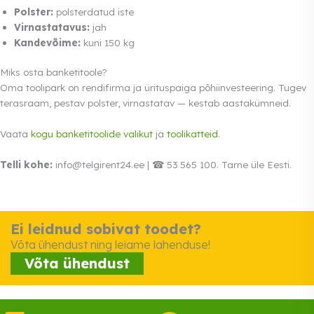
Polster:
polsterdatud iste
Virnastatavus:
jah
Kandevõime:
kuni 150 kg
Miks osta banketitoole?
Oma toolipark on rendifirma ja ürituspaiga põhiinvesteering. Tugev
terasraam, pestav polster, virnastatav — kestab aastakümneid.
Vaata
kogu banketitoolide valikut
ja
toolikatteid
.
Telli kohe:
info@telgirent24.ee | ☎ 53 565 100. Tarne üle Eesti.
Ei leidnud sobivat toodet?
Võta ühendust ning leiame lahenduse!
Võta ühendust