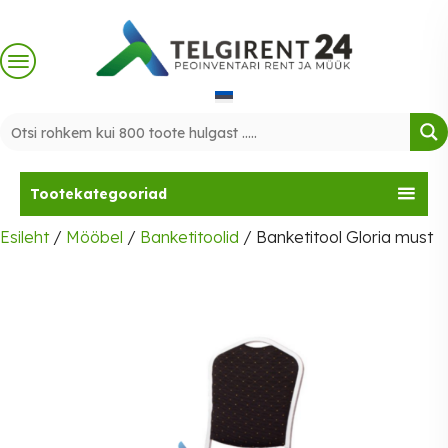
Skip
to
content
Tootekategooriad
Esileht
/
Mööbel
/
Banketitoolid
/ Banketitool Gloria must