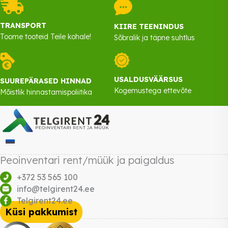
TRANSPORT
KIIRE TEENINDUS
Toome tooteid Teile kohale!
Sõbralik ja täpne suhtlus
USALDUSVÄÄRSUS
SUUREPÄRASED HINNAD
Kogemustega ettevõte
Mõistlik hinnastamispoliitika
Peoinventari rent/müük ja paigaldus
+372 53 565 100
info@telgirent24.ee
Telgirent24.ee
Küsi pakkumist