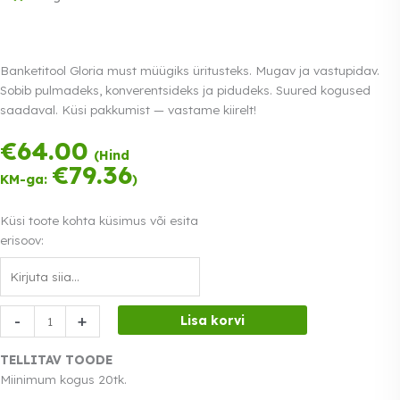
Banketitool Gloria must müügiks üritusteks. Mugav ja vastupidav.
Sobib pulmadeks, konverentsideks ja pidudeks. Suured kogused
saadaval. Küsi pakkumist — vastame kiirelt!
€
64.00
Tasu kolmes
(Hind
võrdses osas.
€
79.36
KM-ga:
)
0% intress
Loe lähemalt
Küsi toote kohta küsimus või esita
erisoov:
Banketitool
-
+
Lisa korvi
Gloria
must
TELLITAV TOODE
kogus
Miinimum kogus 20tk.