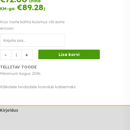
(Hind
võrdses osas.
€
89.28
KM-ga:
)
0% intress
Loe lähemalt
Küsi toote kohta küsimus või esita
erisoov:
Banketitool
-
+
Lisa korvi
pruun
samet
TELLITAV TOODE
kogus
Miinimum kogus 20tk.
Kõikidele hindadele lisandub käibemaks.
Kirjeldus
Lisainfo