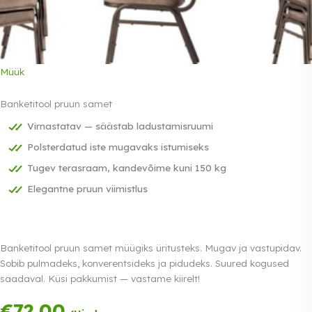
Müük
Banketitool pruun samet
Virnastatav — säästab ladustamisruumi
Polsterdatud iste mugavaks istumiseks
Tugev terasraam, kandevõime kuni 150 kg
Elegantne pruun viimistlus
Banketitool pruun samet müügiks üritusteks. Mugav ja vastupidav.
Sobib pulmadeks, konverentsideks ja pidudeks. Suured kogused
saadaval. Küsi pakkumist — vastame kiirelt!
€
72.00
Tasu kolmes