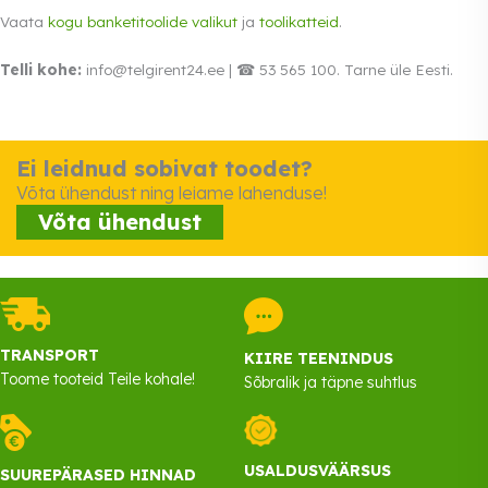
Vaata
kogu banketitoolide valikut
ja
toolikatteid
.
Telli kohe:
info@telgirent24.ee | ☎ 53 565 100. Tarne üle Eesti.
Ei leidnud sobivat toodet?
Võta ühendust ning leiame lahenduse!
Võta ühendust
TRANSPORT
KIIRE TEENINDUS
Toome tooteid Teile kohale!
Sõbralik ja täpne suhtlus
USALDUSVÄÄRSUS
SUUREPÄRASED HINNAD