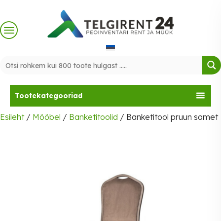
Skip
to
content
Tootekategooriad
Esileht
/
Mööbel
/
Banketitoolid
/ Banketitool pruun samet