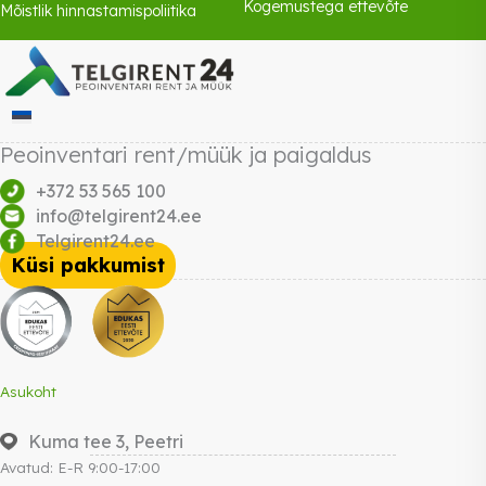
Kogemustega ettevõte
Mõistlik hinnastamispoliitika
Peoinventari rent/müük ja paigaldus
+372 53 565 100
info@telgirent24.ee
Telgirent24.ee
Küsi pakkumist
Asukoht
Kuma tee 3, Peetri
Avatud: E-R 9:00-17:00