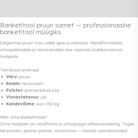
Transport
Rendi info
Banketitool pruun samet — professionaalne
banketitool müügiks
Elegantne pruun toon sobib igasse interjööri. Rendifirmadele,
ürituspaikadele ja restoranidele, kes vajavad usaldusväärset
tooliparki.
Tehnilised andmed
Värv:
pruun
Raam:
terasraam
Polster:
polsterdatud iste
Virnastatavus:
jah
Kandevõime:
kuni 150 kg
Miks osta banketitoole?
Oma toolipark on rendifirma ja ürituspaiga põhiinvesteering. Tugev
terasraam, pestav polster, virnastatav — kestab aastakümneid.