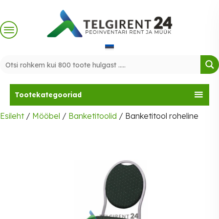
Skip
to
content
Tootekategooriad
Esileht
/
Mööbel
/
Banketitoolid
/ Banketitool roheline