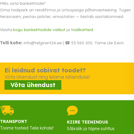
Miks osta banketitoole?
Oma toolipark on rendifirma ja ürituspaiga põhiinvesteering. Tugev
terasraam, pestav polster, virnastatav — kestab aastakümneid.
Vaata
kogu banketitoolide valikut
ja
toolikatteid
.
Telli kohe:
info@telgirent24.ee | ☎ 53 565 100. Tarne üle Eesti.
Ei leidnud sobivat toodet?
Võta ühendust ning leiame lahenduse!
Võta ühendust
TRANSPORT
KIIRE TEENINDUS
Toome tooteid Teile kohale!
Sõbralik ja täpne suhtlus