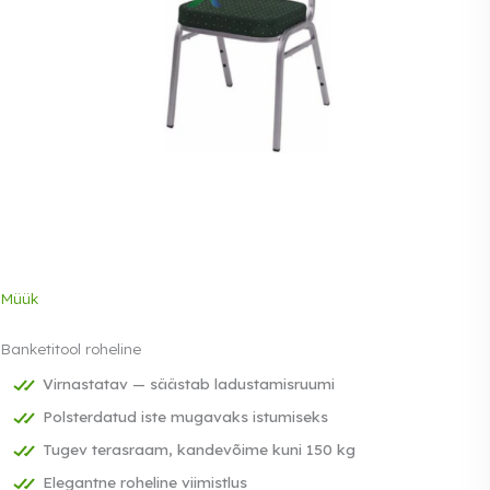
Müük
Banketitool roheline
Virnastatav — säästab ladustamisruumi
Polsterdatud iste mugavaks istumiseks
Tugev terasraam, kandevõime kuni 150 kg
Elegantne roheline viimistlus