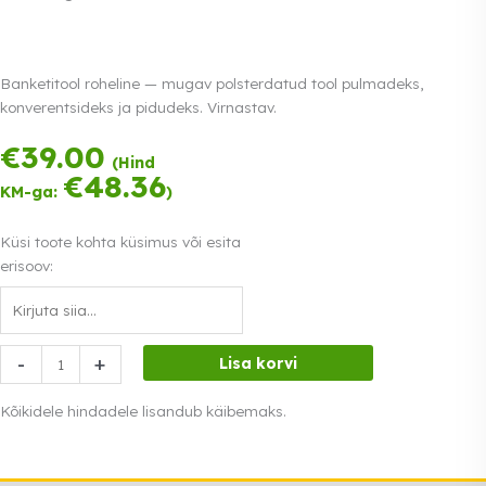
Banketitool roheline — mugav polsterdatud tool pulmadeks,
konverentsideks ja pidudeks. Virnastav.
€
39.00
Tasu kolmes
(Hind
võrdses osas.
€
48.36
KM-ga:
)
0% intress
Loe lähemalt
Küsi toote kohta küsimus või esita
erisoov:
Banketitool
-
+
Lisa korvi
roheline
kogus
Kõikidele hindadele lisandub käibemaks.