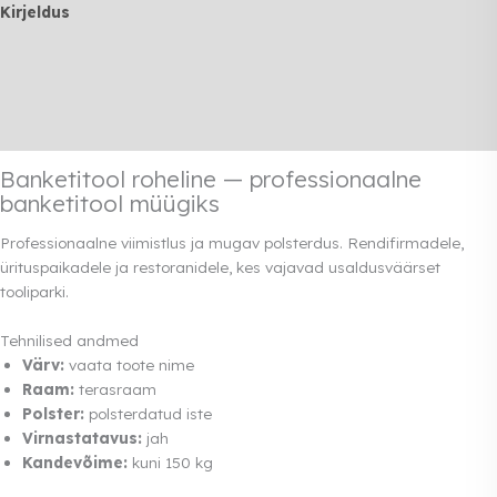
Kirjeldus
Lisainfo
Transport
Rendi info
Banketitool roheline — professionaalne
banketitool müügiks
Professionaalne viimistlus ja mugav polsterdus. Rendifirmadele,
ürituspaikadele ja restoranidele, kes vajavad usaldusväärset
tooliparki.
Tehnilised andmed
Värv:
vaata toote nime
Raam:
terasraam
Polster:
polsterdatud iste
Virnastatavus:
jah
Kandevõime:
kuni 150 kg