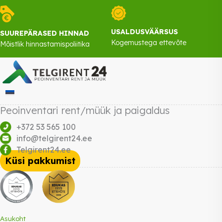
USALDUSVÄÄRSUS
SUUREPÄRASED HINNAD
Kogemustega ettevõte
Mõistlik hinnastamispoliitika
Peoinventari rent/müük ja paigaldus
+372 53 565 100
info@telgirent24.ee
Telgirent24.ee
Küsi pakkumist
Asukoht