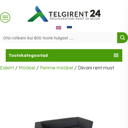
Skip
to
content
Tootekategooriad
Esileht
/
Mööbel
/
Pehme mööbel
/ Diivani rent must