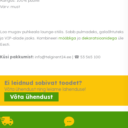
Kangas: 100% puuvill
Värv: must
Loo mugav puhkeala lounge-stiilis. Sobib pulmadeks, galaõhtuteks
ja VIP-alade jaoks. Kombineeri
mööbliga
ja
dekoratsioonidega
üle
Eesti.
Küsi pakkumist:
info@telgirent24.ee | ☎ 53 565 100
Ei leidnud sobivat toodet?
Võta ühendust ning leiame lahenduse!
Võta ühendust