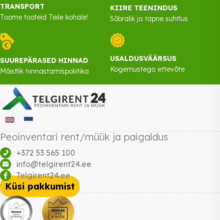
TRANSPORT
KIIRE TEENINDUS
Toome tooteid Teile kohale!
Sõbralik ja täpne suhtlus
USALDUSVÄÄRSUS
SUUREPÄRASED HINNAD
Kogemustega ettevõte
Mõistlik hinnastamispoliitika
Peoinventari rent/müük ja paigaldus
+372 53 565 100
info@telgirent24.ee
Telgirent24.ee
Küsi pakkumist