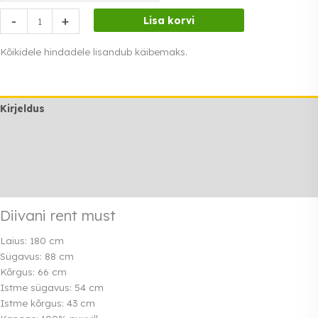
Diivani
-
+
Lisa korvi
rent
must
Kõikidele hindadele lisandub käibemaks.
kogus
Kirjeldus
Lisainfo
Transport
Rendi info
Diivani rent must
Laius: 180 cm
Sügavus: 88 cm
Kõrgus: 66 cm
Istme sügavus: 54 cm
Istme kõrgus: 43 cm