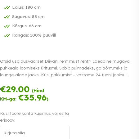
Laius: 180 cm
Sügavus: 88 cm
Kõrgus: 66 cm
Kangas: 100% puuvill
Otsid usaldusväärset Diivani rent must renti? Ideaalne mugava
puhkeala loomiseks üritustel. Sobib pulmadeks, galaõhtuteks ja
lounge-alade jaoks. Küsi pakkumist – vastame 24 tunni jooksul!
€
29.00
Tasu kolmes
(Hind
võrdses osas.
€
35.96
KM-ga:
)
0% intress
Loe lähemalt
Küsi toote kohta küsimus või esita
erisoov: