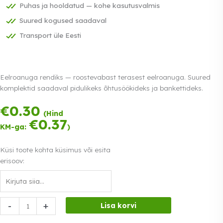
Puhas ja hooldatud — kohe kasutusvalmis
Suured kogused saadaval
Transport üle Eesti
Eelroanuga rendiks — roostevabast terasest eelroanuga. Suured
komplektid saadaval pidulikeks õhtusöökideks ja bankettideks.
€
0.30
Tasu kolmes
(Hind
võrdses osas.
€
0.37
KM-ga:
)
0% intress
Loe lähemalt
Küsi toote kohta küsimus või esita
erisoov:
Eelroanuga
-
+
Lisa korvi
kogus