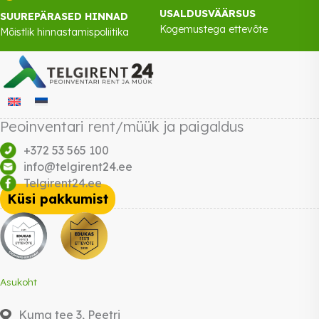
USALDUSVÄÄRSUS
SUUREPÄRASED HINNAD
Kogemustega ettevõte
Mõistlik hinnastamispoliitika
Peoinventari rent/müük ja paigaldus
+372 53 565 100
info@telgirent24.ee
Telgirent24.ee
Küsi pakkumist
Asukoht
Kuma tee 3, Peetri