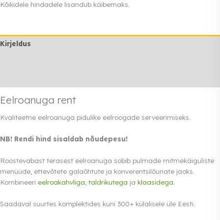
Kõikidele hindadele lisandub käibemaks.
Kirjeldus
Lisainfo
Rendi info
Eelroanuga rent
Kvaliteetne eelroanuga pidulike eelroogade serveerimiseks.
NB! Rendi hind sisaldab nõudepesu!
Roostevabast terasest eelroanuga sobib pulmade mitmekäiguliste
menüüde, ettevõtete galaõhtute ja konverentsilõunate jaoks.
Kombineeri
eelroakahvliga
,
taldrikutega
ja
klaasidega
.
Saadaval suurtes komplektides kuni 300+ külalisele üle Eesti.