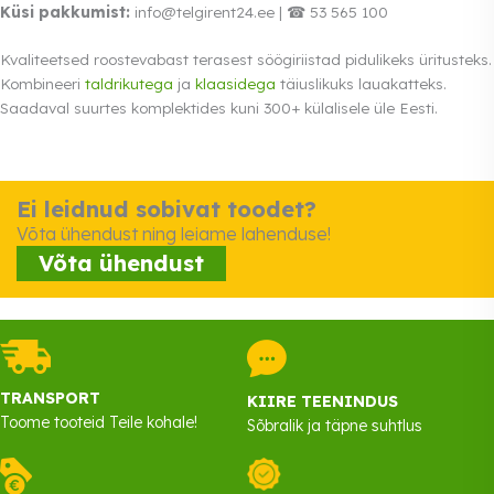
Küsi pakkumist:
info@telgirent24.ee | ☎ 53 565 100
Kvaliteetsed roostevabast terasest söögiriistad pidulikeks üritusteks.
Kombineeri
taldrikutega
ja
klaasidega
täiuslikuks lauakatteks.
Saadaval suurtes komplektides kuni 300+ külalisele üle Eesti.
Ei leidnud sobivat toodet?
Võta ühendust ning leiame lahenduse!
Võta ühendust
TRANSPORT
KIIRE TEENINDUS
Toome tooteid Teile kohale!
Sõbralik ja täpne suhtlus