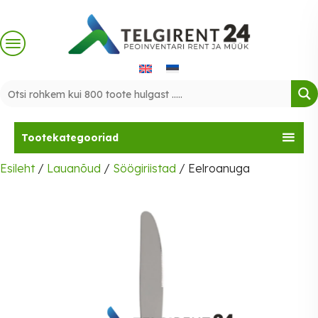
Skip
to
content
Tootekategooriad
Esileht
/
Lauanõud
/
Söögiriistad
/ Eelroanuga