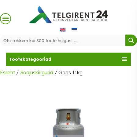
Skip
to
content
Tootekategooriad
Esileht
/
Soojuskiirgurid
/ Gaas 11kg