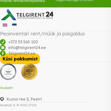
Mõistlik hinnastamispoliitika
Peoinventari rent/müük ja paigaldus
+372 53 565 100
info@telgirent24.ee
Telgirent24.ee
Küsi pakkumist
Asukoht
Kuma tee 3, Peetri
Avatud: E-R 9:00-17:00