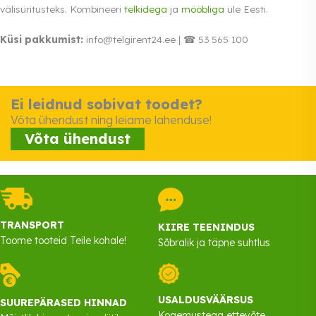
välisüritusteks. Kombineeri
telkidega
ja
mööbliga
üle Eesti.
Küsi pakkumist:
info@telgirent24.ee | ☎ 53 565 100
Ei leidnud sobivat toodet?
Võta ühendust ning leiame lahenduse!
Võta ühendust
TRANSPORT
KIIRE TEENINDUS
Toome tooteid Teile kohale!
Sõbralik ja täpne suhtlus
USALDUSVÄÄRSUS
SUUREPÄRASED HINNAD
Kogemustega ettevõte