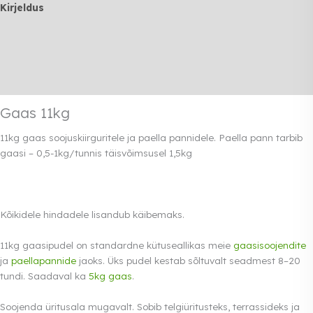
Kirjeldus
Lisainfo
Transport
Rendi info
Gaas 11kg
11kg gaas soojuskiirguritele ja paella pannidele. Paella pann tarbib
gaasi – 0,5-1kg/tunnis täisvõimsusel 1,5kg
Kõikidele hindadele lisandub käibemaks.
11kg gaasipudel on standardne kütuseallikas meie
gaasisoojendite
ja
paellapannide
jaoks. Üks pudel kestab sõltuvalt seadmest 8–20
tundi. Saadaval ka
5kg gaas
.
Soojenda üritusala mugavalt. Sobib telgiüritusteks, terrassideks ja