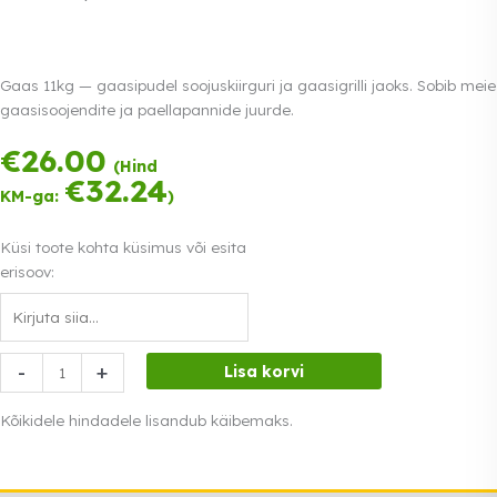
Gaas 11kg — gaasipudel soojuskiirguri ja gaasigrilli jaoks. Sobib meie
gaasisoojendite ja paellapannide juurde.
€
26.00
Tasu kolmes
(Hind
võrdses osas.
€
32.24
KM-ga:
)
0% intress
Loe lähemalt
Küsi toote kohta küsimus või esita
erisoov:
Gaas
-
+
Lisa korvi
11kg
kogus
Kõikidele hindadele lisandub käibemaks.