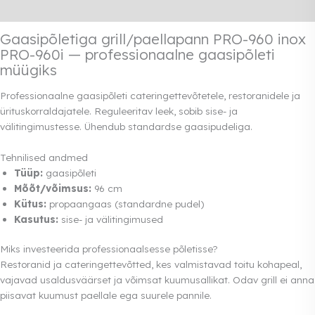
Rendi info
Gaasipõletiga grill/paellapann PRO-960 inox
PRO-960i — professionaalne gaasipõleti
müügiks
Professionaalne gaasipõleti cateringettevõtetele, restoranidele ja
ürituskorraldajatele. Reguleeritav leek, sobib sise- ja
välitingimustesse. Ühendub standardse gaasipudeliga.
Tehnilised andmed
Tüüp:
gaasipõleti
Mõõt/võimsus:
96 cm
Kütus:
propaangaas (standardne pudel)
Kasutus:
sise- ja välitingimused
Miks investeerida professionaalsesse põletisse?
Restoranid ja cateringettevõtted, kes valmistavad toitu kohapeal,
vajavad usaldusväärset ja võimsat kuumusallikat. Odav grill ei anna
piisavat kuumust paellale ega suurele pannile.