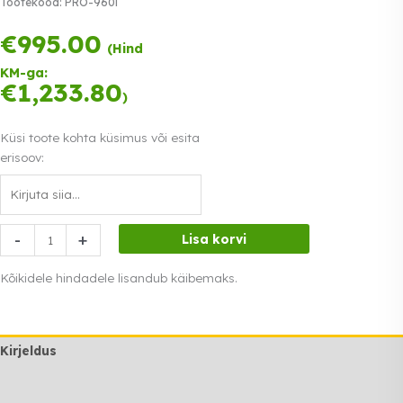
Tootekood:
PRO-960i
€
995.00
Tasu kolmes
(Hind
võrdses
KM-ga:
osas.
0%
€
1,233.80
Loe lähemalt
)
intress
Küsi toote kohta küsimus või esita
erisoov:
Gaasipõletiga
-
+
Lisa korvi
grill/paellapann
PRO-
Kõikidele hindadele lisandub käibemaks.
960
inox
PRO-
Kirjeldus
960i
kogus
Lisainfo