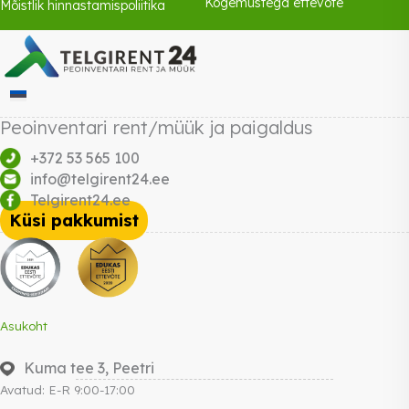
Kogemustega ettevõte
Mõistlik hinnastamispoliitika
Peoinventari rent/müük ja paigaldus
+372 53 565 100
info@telgirent24.ee
Telgirent24.ee
Küsi pakkumist
Asukoht
Kuma tee 3, Peetri
Avatud: E-R 9:00-17:00