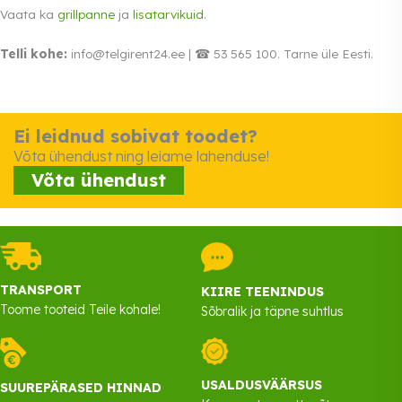
Vaata ka
grillpanne
ja
lisatarvikuid
.
Telli kohe:
info@telgirent24.ee | ☎ 53 565 100. Tarne üle Eesti.
Ei leidnud sobivat toodet?
Võta ühendust ning leiame lahenduse!
Võta ühendust
TRANSPORT
KIIRE TEENINDUS
Toome tooteid Teile kohale!
Sõbralik ja täpne suhtlus
USALDUSVÄÄRSUS
SUUREPÄRASED HINNAD