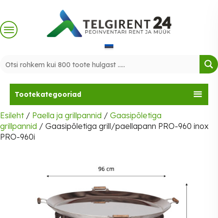
Skip
to
content
Tootekategooriad
Esileht
/
Paella ja grillpannid
/
Gaasipõletiga
grillpannid
/ Gaasipõletiga grill/paellapann PRO-960 inox
PRO-960i