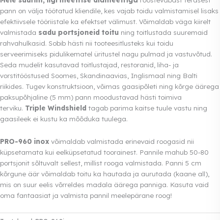
pann on välja töötatud kliendile, kes vajab toidu valmistamisel lisaks
efektiivsele tööriistale ka efektset välimust. Võimaldab väga kiirelt
valmistada
sadu portsjoneid toitu
ning toitlustada suuremaid
rahvahulkasid. Sobib hästi nii tooteesitlusteks kui toidu
serveerimiseks pidulikematel üritustel nagu pulmad ja vastuvõtud.
Seda mudelit kasutavad toitlustajad, restoranid, liha- ja
vorstitööstused Soomes, Skandinaavias, Inglismaal ning Balti
riikides. Tugev konstruktsioon, võimas gaasipõleti ning kõrge äärega
paksupõhjaline (5 mm) pann moodustavad hästi toimiva
terviku.
Triple Windshield
tagab parima kaitse tuule vastu ning
gaasileek ei kustu ka mõõduka tuulega.
PRO-960 inox
võimaldab valmistada erinevaid roogasid nii
küpsetamata kui eelküpsetatud toorainest. Pannile mahub 50-80
portsjonit sõltuvalt sellest, millist rooga valmistada. Panni 5 cm
kõrgune äär võimaldab toitu ka hautada ja aurutada (kaane all),
mis on suur eelis võrreldes madala äärega panniga. Kasuta vaid
oma fantaasiat ja valmista pannil meelepärane roog!