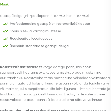
Müük
Gaasipõletiga grill/paellapann PRO-960 inox PRO-960i
Professionaalne gaasipõleti restoraniköökidesse
Sobib sise- ja välitingimustesse
Reguleeritav leegitugevus
Ühendub standardse gaasipudeliga
Roostevabast terasest
kõrge äärega pann, mis sobib
suurepäraselt hautamiseks, küpsetamiseks, praadimiseks ning
aurutamiseks. Roostevaba teras materjalina võimaldab valmistada
parimaid hautatud toitusid, kuna teraspann võib anda toidule värvi
või maitset, kui sissepõletatud kiht lahti liguneb. Lihtne puhastada ja
hooldada. Läheb väga kiirelt kuumaks. Lisaks, mitte vähe oluline-
roostevabast terasest pann säilitab alati oma särava välimuse!
Meie suurim, ligi meetrise diameetriga
roostevabast terasest