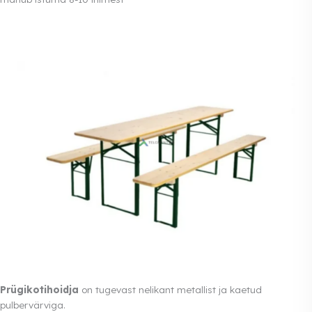
Prügikotihoidja
on tugevast nelikant metallist ja kaetud
pulbervärviga.