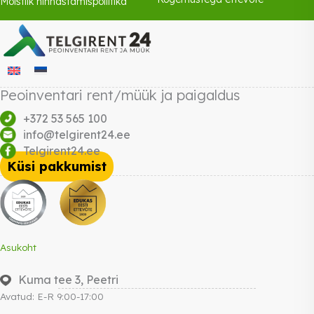
Mõistlik hinnastamispoliitika
Peoinventari rent/müük ja paigaldus
+372 53 565 100
info@telgirent24.ee
Telgirent24.ee
Küsi pakkumist
Asukoht
Kuma tee 3, Peetri
Avatud: E-R 9:00-17:00