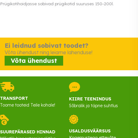
Prügikotihoidjasse sobivad prügikotid suuruses 150-200l.
Ei leidnud sobivat toodet?
Võta ühendust ning leiame lahenduse!
Võta ühendust
TRANSPORT
KIIRE TEENINDUS
Toome tooteid Teile kohale!
Sõbralik ja täpne suhtlus
USALDUSVÄÄRSUS
SUUREPÄRASED HINNAD
Kogemustega ettevõte