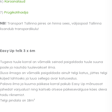
6)
Koroonalaud
7)
Prügikotihoidja
NB!
Transport Tallinna piires on hinna sees, väljaspool Tallinna
lisandub transpordikulu!
Easy Up telk 3 x 6m
Tugeva tuule korral on võimalik seinad paigaldada tuule suuna
poole ja nautida tuulevaikset ilma.
Ilusa ilmaga on võimalik paigaldada ainult telgi katus, jättes telgi
küljed lahtiseks ja luua sellega avar katusealus.
Palava ilma ja kuuma päikese korral pakub Easy Up mõnuasat
jahedat varjualust ning kaitseb otsese päikesevalguse käes oleva
toidu riknemist.
Telgi pindala on 18m²