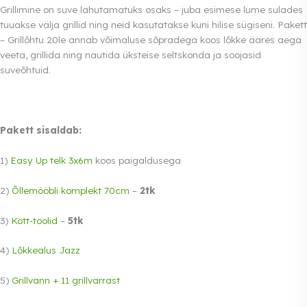
Grillimine on suve lahutamatuks osaks – juba esimese lume sulades
tuuakse välja grillid ning neid kasutatakse kuni hilise sügiseni. Pakett
– Grillõhtu 20le annab võimaluse sõpradega koos lõkke ääres aega
veeta, grillida ning nautida üksteise seltskonda ja soojasid
suveõhtuid.
Pakett sisaldab:
1)
Easy Up telk 3x6m
koos paigaldusega
2)
Õllemööbli komplekt 70cm
–
2tk
3)
Kott-toolid
–
5tk
4)
Lõkkealus Jazz
5)
Grillvann + 11 grillvarrast