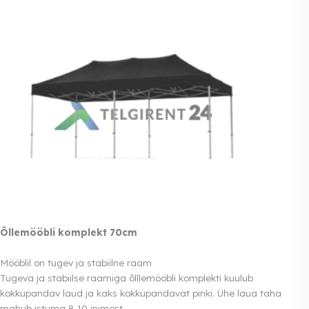
Õllemööbli komplekt 70cm
Mööblil on tugev ja stabiilne raam
Tugeva ja stabiilse raamiga õlllemööbli komplekti kuulub
kokkupandav laud ja kaks kokkupandavat pinki. Ühe laua taha
mahub istuma 8-10 inimest