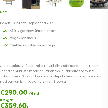
Rent
Pakett – Grilliõhtu sõpradega 20le
Kõik vajaminev ühest kohast
Mugav lahendus
Meeldejääv õhtu sõpradega
Otsid usaldusväärset Pakett – Grilliõhtu sõpradega 20le renti?
Ideaalne külaliste meelelahutamiseks ja lõbusate tegevuste
pakkumiseks. Sobib pulmadeks, lastepidudeks ja suvepäevadeks.
Küsi pakkumist – vastame 24 tunni jooksul!
€
290.00
Tasu kolmes
(Hind
võrdses
KM-ga:
osas.
0%
€
359.60
Loe lähemalt
)
intress