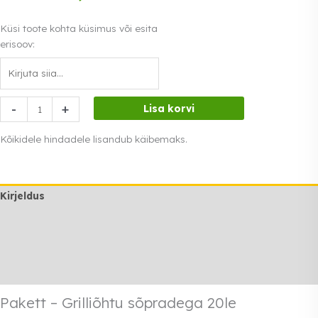
Küsi toote kohta küsimus või esita
erisoov:
Pakett
-
+
Lisa korvi
-
Grilliõhtu
Kõikidele hindadele lisandub käibemaks.
sõpradega
20le
kogus
Kirjeldus
Lisainfo
Transport
Rendi info
Pakett – Grilliõhtu sõpradega 20le