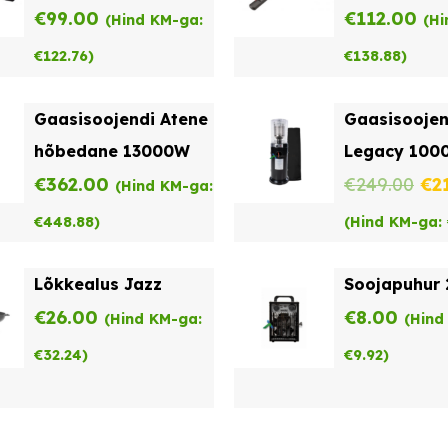
€
99.00
€
112.00
(Hind KM-ga:
(Hi
€
122.76
)
€
138.88
)
Gaasisoojendi Atene
Gaasisoojen
hõbedane 13000W
Legacy 100
Al
€
362.00
€
249.00
€
2
(Hind KM-ga:
hi
€
448.88
)
(Hind KM-ga:
oli:
Lõkkealus Jazz
Soojapuhur
€2
€
26.00
€
8.00
(Hind KM-ga:
(Hind
€
32.24
)
€
9.92
)