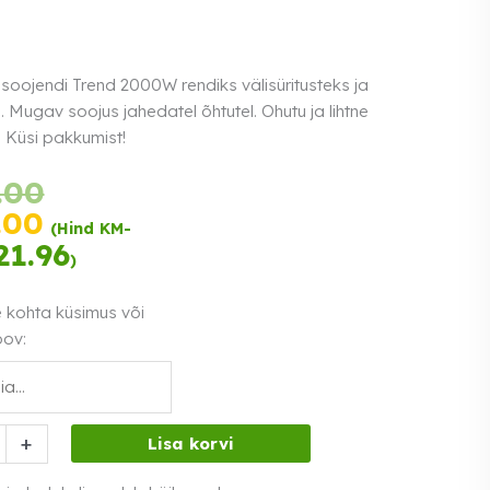
soojendi Trend 2000W rendiks välisüritusteks ja
. Mugav soojus jahedatel õhtutel. Ohutu ja lihtne
 Küsi pakkumist!
Tasu
Algne
.00
kolmes
hind
Praegune
.00
võrdses
(Hind KM-
oli:
hind
21.96
Loe lähemalt
osas.
0%
€199.00.
)
on:
intress
€179.00.
e kohta küsimus või
oov:
soojendi
+
Lisa korvi