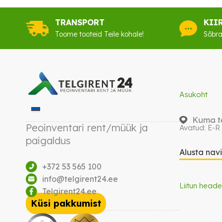
TRANSPORT
KII
Toome tooteid Teile kohale!
Sõbra
Asukoht
Kuma te
Peoinventari rent/müük ja
Avatud: E-R
paigaldus
Alusta nav
+372 53 565 100
info@telgirent24.ee
Liitun heade
Telgirent24.ee
Küsi pakkumist