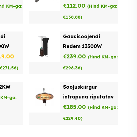
2000W
€
112.00
nd KM-ga:
(Hind KM-ga:
€
138.88
)
di
Gaasisoojendi
00W
Redem 13500W
gne
Praegune
19.00
€
239.00
(Hind KM-ga:
nd
hind
€
271.56
)
€
296.36
)
on:
 2KW
Soojuskiirgur
49.00.
€219.00.
infrapuna riputatav
 KM-ga:
€
185.00
(Hind KM-ga:
€
229.40
)