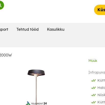
Küs
sport
Tehtud tööd
Kasulikku
 2000W
Müük
Infrapun
Küt
Hal
Niis
Kütt