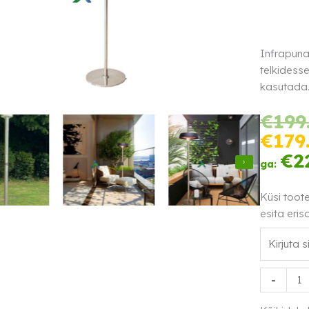
Infrapuna
telkidesse
kasutada.
€
199
€
179
€
2
ga:
Küsi toot
esita eris
Infrapuna
-
Trend
2000W