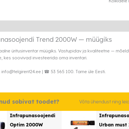
Kõikidele
kogus
Lisainfo
Transport
Rendi info
unasoojendi Trend 2000W — müügiks
aalne üritusinventar müügiks. Vastupidav ja kvaliteetne — mõe
e, kes soovivad investeerida oma inventari.
:
info@telgirent24.ee | ☎ 53 565 100. Tarne üle Eesti.
dnud sobivat toodet?
Võta ühendust ning le
Infrapunasoojendi
Infrapunaso
Optim 2000W
Urban must