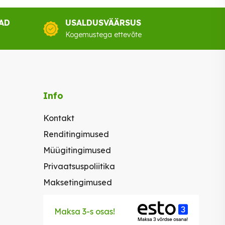
AD
USALDUSVÄÄRSUS
Kogemustega ettevõte
Info
Kontakt
Renditingimused
Müügitingimused
Privaatsuspoliitika
Maksetingimused
Maksa 3-s osas!