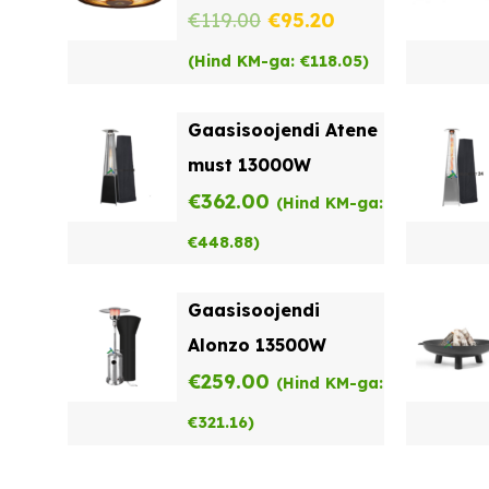
Algne
Praegune
€
119.00
€
95.20
hind
hind
(Hind KM-ga:
€
118.05
)
oli:
on:
Gaasisoojendi Atene
€119.00.
€95.20.
must 13000W
€
362.00
(Hind KM-ga:
€
448.88
)
Gaasisoojendi
Alonzo 13500W
€
259.00
(Hind KM-ga:
€
321.16
)