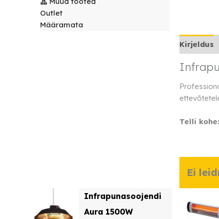
Muud tooted
laudlinad
Servjetid ja
Outlet
kaunistused
Määramata
Toolikatted
Kirjeldus
Infrap
Profession
ettevõtetel
Telli kohe
Ei lei
Infrapunasoojendi
Aura 1500W