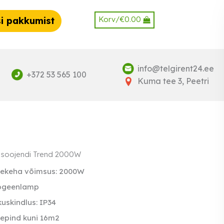
Korv/
€
0.00
i pakkumist
info@telgirent24.ee
+372 53 565 100
Kuma tee 3, Peetri
asoojendi Trend 2000W
tekeha võimsus: 2000W
ogeenlamp
kuskindlus: IP34
epind kuni 16m2