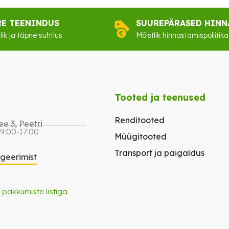
RE TEENINDUS
SUUREPÄRASED HINN
lik ja täpne suhtlus
Mõistlik hinnastamispoliitika
Tooted ja teenused
Renditooted
e 3, Peetri
 9:00-17:00
Müügitooted
Transport ja paigaldus
igeerimist
 pakkumiste listiga