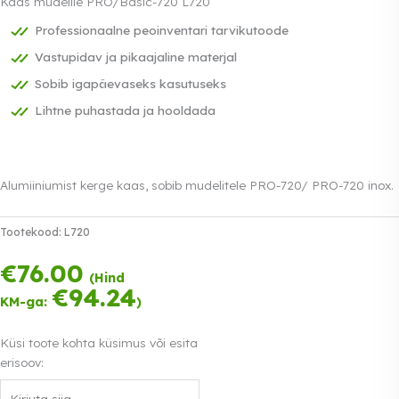
Kaas mudelile PRO/Basic-720 L720
Professionaalne peoinventari tarvikutoode
Vastupidav ja pikaajaline materjal
Sobib igapäevaseks kasutuseks
Lihtne puhastada ja hooldada
Alumiiniumist kerge kaas, sobib mudelitele PRO-720/ PRO-720 inox.
Tootekood:
L720
€
76.00
Tasu kolmes
(Hind
võrdses osas.
€
94.24
KM-ga:
)
0% intress
Loe lähemalt
Küsi toote kohta küsimus või esita
erisoov: