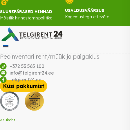
USALDUSVÄÄRSUS
SUUREPÄRASED HINNAD
Kogemustega ettevõte
Mõistlik hinnastamispoliitika
Peoinventari rent/müük ja paigaldus
+372 53 565 100
info@telgirent24.ee
Telgirent24.ee
Küsi pakkumist
Asukoht