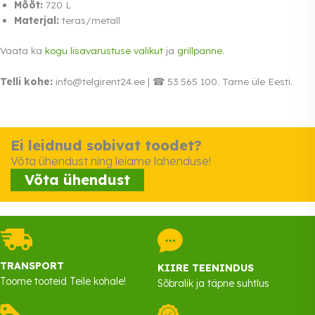
Mõõt:
720 L
Materjal:
teras/metall
Vaata ka
kogu lisavarustuse valikut
ja
grillpanne
.
Telli kohe:
info@telgirent24.ee | ☎ 53 565 100. Tarne üle Eesti.
Ei leidnud sobivat toodet?
Võta ühendust ning leiame lahenduse!
Võta ühendust
TRANSPORT
KIIRE TEENINDUS
Toome tooteid Teile kohale!
Sõbralik ja täpne suhtlus