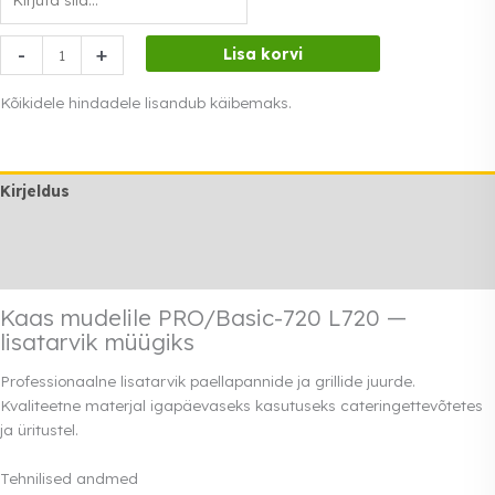
Kaas
-
+
Lisa korvi
mudelile
PRO/Basic-
Kõikidele hindadele lisandub käibemaks.
720
L720
kogus
Kirjeldus
Lisainfo
Rendi info
Kaas mudelile PRO/Basic-720 L720 —
lisatarvik müügiks
Professionaalne lisatarvik paellapannide ja grillide juurde.
Kvaliteetne materjal igapäevaseks kasutuseks cateringettevõtetes
ja üritustel.
Tehnilised andmed