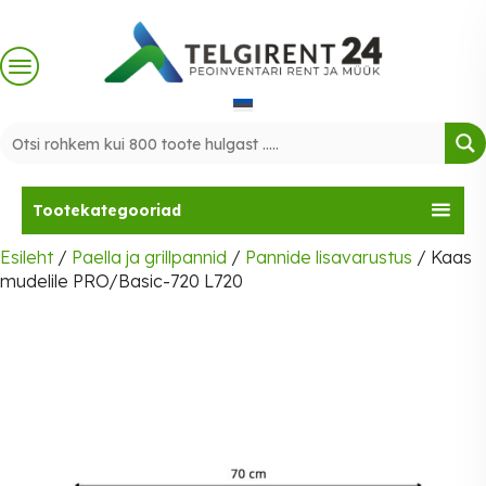
Skip
to
content
Tootekategooriad
Esileht
/
Paella ja grillpannid
/
Pannide lisavarustus
/ Kaas
mudelile PRO/Basic-720 L720