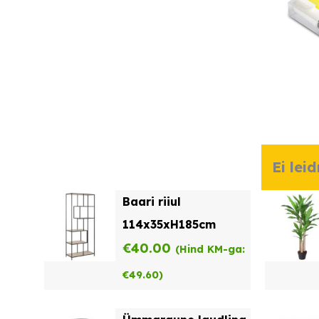
Ei lei
Baari riiul
114x35xH185cm
€
40.00
(Hind KM-ga:
€
49.60
)