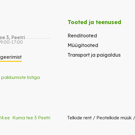
Tooted ja teenused
Renditooted
e 3, Peetri
 9:00-17:00
Müügitooted
Transport ja paigaldus
igeerimist
 pakkumiste listiga
24.ee
Kuma tee 3 Peetri
Telkide rent
/
Peotelkide müük