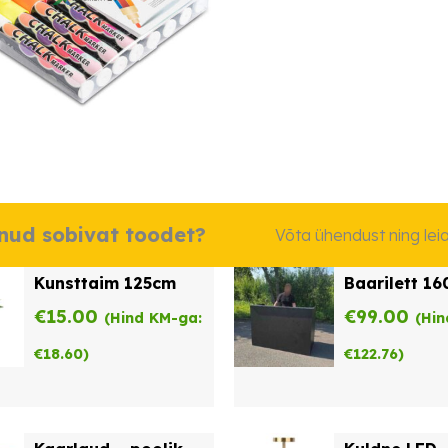
dnud sobivat toodet?
Võta ühendust ning le
Kunsttaim 125cm
Baarilett 1
€
15.00
€
99.00
(Hind KM-ga:
(Hin
€
18.60
)
€
122.76
)