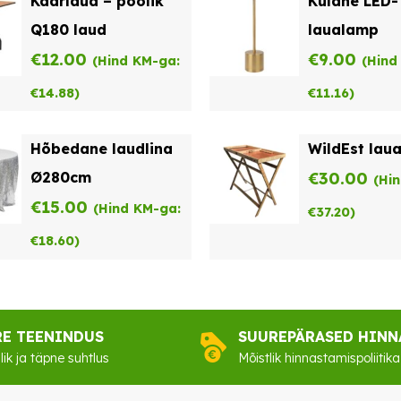
Kaarlaud – poolik
Kuldne LED-
Q180 laud
laualamp
€
12.00
€
9.00
(Hind KM-ga:
(Hind
€
14.88
)
€
11.16
)
Hõbedane laudlina
WildEst la
Ø280cm
€
30.00
(Hi
€
15.00
(Hind KM-ga:
€
37.20
)
€
18.60
)
RE TEENINDUS
SUUREPÄRASED HINN
lik ja täpne suhtlus
Mõistlik hinnastamispoliitika