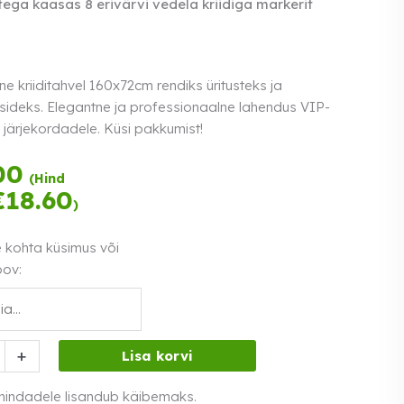
ega kaasas 8 erivärvi vedela kriidiga markerit
 kriiditahvel 160x72cm rendiks üritusteks ja
sideks. Elegantne ja professionaalne lahendus VIP-
 järjekordadele. Küsi pakkumist!
Tasu kolmes
00
(Hind
võrdses osas.
€
18.60
)
Loe lähemalt
0% intress
e kohta küsimus või
oov:
ne
+
Lisa korvi
l
 hindadele lisandub käibemaks.