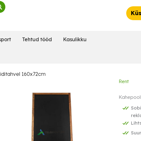
Küs
sport
Tehtud tööd
Kasulikku
iiditahvel 160x72cm
Rent
Kahepooln
Sobi
rekl
Liht
Suur