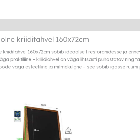
kogus
Lisainfo
Transport
Rendi info
lne kriiditahvel 160x72cm
kriiditahvel 160x72cm sobib ideaalselt restoranidesse ja erine
äga praktiliine – kriiidiahvel on väga lihtsasti puhastatav ning tä
oode väga esteetiline ja mitmekülgne – see sobib igasse ruumi 