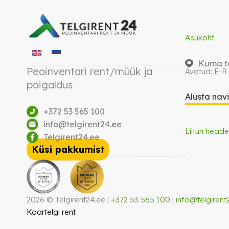
Asukoht
Kuma te
Peoinventari rent/müük ja
Avatud: E-R
paigaldus
Alusta nav
+372 53 565 100
info@telgirent24.ee
Liitun heade
Telgirent24.ee
Küsi pakkumist
2026 © Telgirent24.ee |
+372 53 565 100
|
info@telgirent
Kaartelgi rent