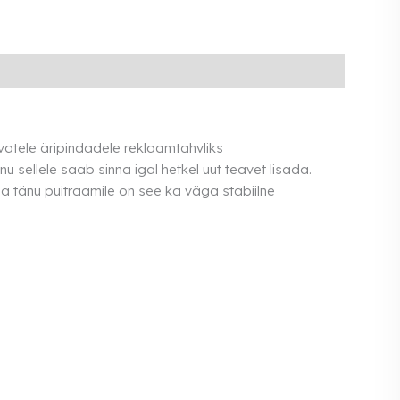
vatele äripindadele reklaamtahvliks
nu sellele saab sinna igal hetkel uut teavet lisada.
ja tänu puitraamile on see ka väga stabiilne