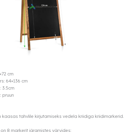
0×72 cm
urs: 64×136 cm
: 3.5cm
: pruun
kaasas tahvlile kirjutamiseks vedela kriidiga kriidimarkerid.
on 8 markerit järgmistes värvides: