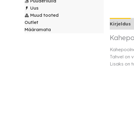
Puuderiiulid
laudlinad
Servjetid ja
Uus
kaunistused
Muud tooted
Toolikatted
Outlet
Kirjeldus
Määramata
Kahepoo
Kahepoolne 
Tahvel on v
Lisaks on t