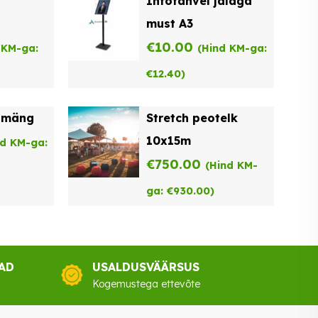
Infotahvel jalaga
must A3
€
10.00
 KM-ga:
(Hind KM-ga:
€
12.40
)
uamäng
Stretch peotelk
10x15m
nd KM-ga:
€
750.00
(Hind KM-
ga:
€
930.00
)
AD
USALDUSVÄÄRSUS
Kogemustega ettevõte