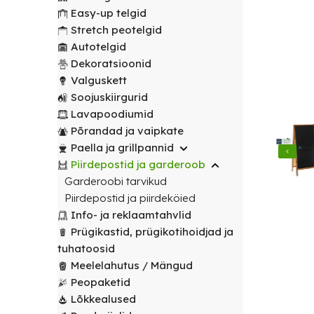
transport
peotelgid
Korv/
valitud
€
0.00
peotelgid
Puuderiiulid
Easy-up telgid
vabalt
Prügikastid
Peeglid
Valgustus
sihtpunkti.
Stretch peotelgid
Peomööbel
valitud
Peomööbel
Autotelgid
Riidestanged
Muud
sihtpunkti.
Valguskett
POPULAARNE
Lauad
Dekoratsioonid
renditooted
Lauad
Loe
Meelelahutus
Valguskett
lähemalt
Lauanõud
Toolid
Loe
Peopaketid
Toolid
Soojuskiirgurid
lähemalt
/
Lavapoodiumid
POPULAARNE
/
Lavapoodiumid
Prügikastid
Pingid
Pingid
Põrandad ja vaipkate
Mängud ja
Paella ja grillpannid
Laudlinad
meelelahutus
Mööbli
Piirdepostid ja garderoob
ja
transpordikärud
Garderoobi tarvikud
toolikatted
Piirdepostid ja piirdeköied
Laudlinad
Ümmargused
Info- ja reklaamtahvlid
ja
laudlinad
Prügikastid, prügikotihoidjad ja
toolikatted
tuhatoosid
Kandilised
Ümmargused
Meelelahutus / Mängud
laudlinad
laudlinad
Peopaketid
Lõkkealused
Toolikatted
Kandilised